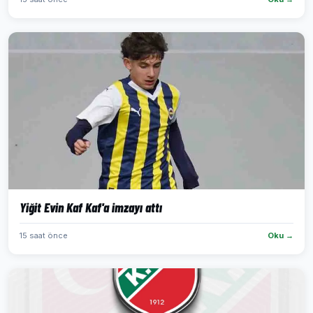
Yiğit Evin Kaf Kaf'a imzayı attı
15 saat önce
Oku →