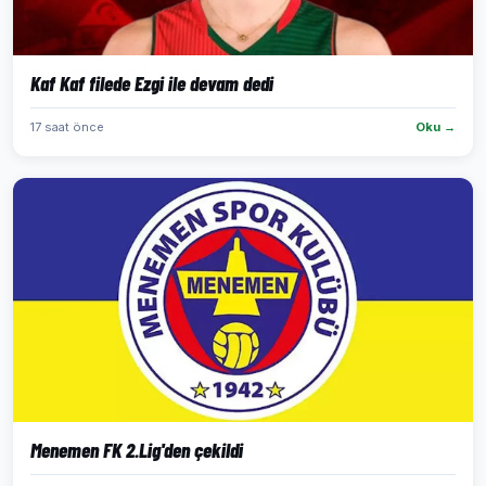
Kaf Kaf filede Ezgi ile devam dedi
17 saat önce
Oku →
Menemen FK 2.Lig'den çekildi