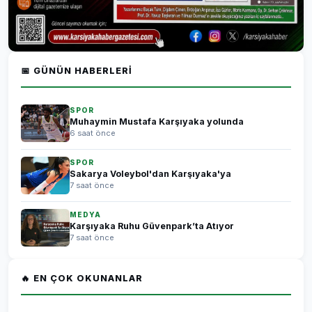
📅 GÜNÜN HABERLERI
SPOR
Muhaymin Mustafa Karşıyaka yolunda
6 saat önce
SPOR
Sakarya Voleybol'dan Karşıyaka'ya
7 saat önce
MEDYA
Karşıyaka Ruhu Güvenpark’ta Atıyor
7 saat önce
🔥 EN ÇOK OKUNANLAR