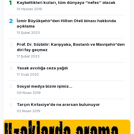
1
Kaybettikleri kızları, tüm dünyaya ‘’nefes’’ olacak
01 Haziran 2016
2
İzmir Büyükşehir'den Hilton Oteli binası hakkında
açıklama
13 Şubat 2023
3
Prof. Dr. Sözbilir: Karşıyaka, Bostanlı ve Mavişehir'den
diri fay geçmez
17 Şubat 2023
4
Yasak avcılığa ceza yağdı
17 Ocak 2020
5
Sosyal medya bizim işimiz...
09 Nisan 2019
6
Tarçın Kırtasiye'de ne ararsan bulunuyor
02 Nisan 2019