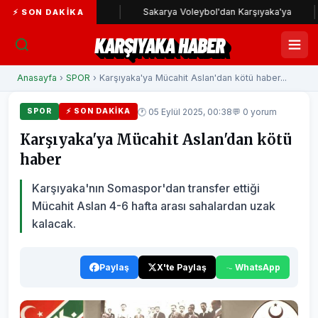
rşıyaka yolunda
Sakarya Voleybol'dan Karşıyaka'ya
Ka
⚡ SON DAKIKA
KARŞIYAKA HABER
Anasayfa
›
SPOR
› Karşıyaka'ya Mücahit Aslan'dan kötü haber...
🕐 05 Eylül 2025, 00:38
💬 0 yorum
SPOR
⚡ SON DAKIKA
Karşıyaka'ya Mücahit Aslan'dan kötü
haber
Karşıyaka'nın Somaspor'dan transfer ettiği
Mücahit Aslan 4-6 hafta arası sahalardan uzak
kalacak.
Paylaş
X'te Paylaş
WhatsApp