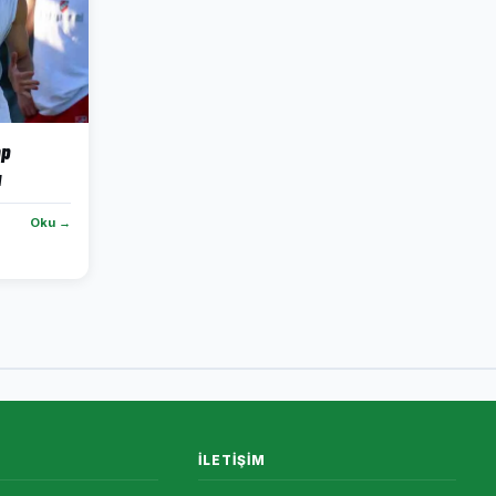
mp
u
Oku →
İLETIŞIM