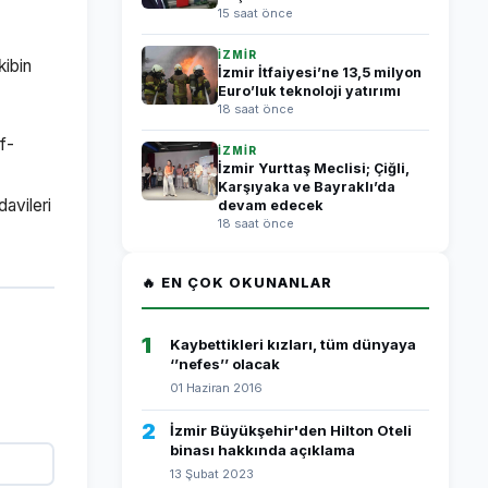
15 saat önce
İZMİR
kibin
İzmir İtfaiyesi’ne 13,5 milyon
Euro’luk teknoloji yatırımı
18 saat önce
f-
İZMİR
İzmir Yurttaş Meclisi; Çiğli,
Karşıyaka ve Bayraklı’da
avileri
devam edecek
18 saat önce
🔥 EN ÇOK OKUNANLAR
1
Kaybettikleri kızları, tüm dünyaya
‘’nefes’’ olacak
01 Haziran 2016
2
İzmir Büyükşehir'den Hilton Oteli
binası hakkında açıklama
13 Şubat 2023