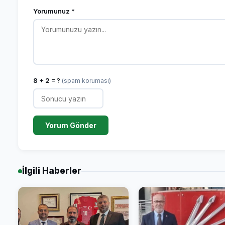
Yorumunuz *
8 + 2 = ?
(spam koruması)
Yorum Gönder
İlgili Haberler