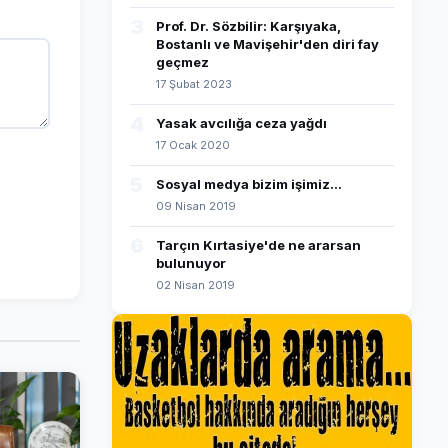
3
Prof. Dr. Sözbilir: Karşıyaka,
Bostanlı ve Mavişehir'den diri fay
geçmez
17 Şubat 2023
4
Yasak avcılığa ceza yağdı
17 Ocak 2020
5
Sosyal medya bizim işimiz...
09 Nisan 2019
6
Tarçın Kırtasiye'de ne ararsan
bulunuyor
02 Nisan 2019