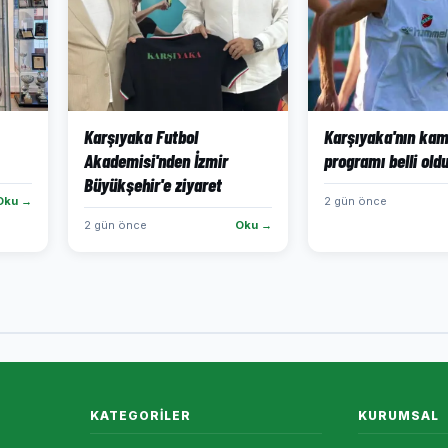
Karşıyaka Futbol
Karşıyaka'nın ka
Akademisi'nden İzmir
programı belli old
Büyükşehir'e ziyaret
Oku →
2 gün önce
2 gün önce
Oku →
KATEGORILER
KURUMSAL