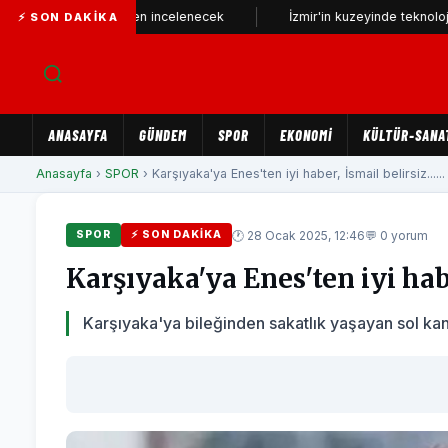
telefonu yeniden incelenecek
İzmir'in kuzeyinde teknoloji üssü yük
⚡ SON DAKIKA
ANASAYFA
GÜNDEM
SPOR
EKONOMİ
KÜLTÜR-SANA
Anasayfa
›
SPOR
› Karşıyaka'ya Enes'ten iyi haber, İsmail belirsiz......
🕐 28 Ocak 2025, 12:46
💬 0 yorum
SPOR
⚡ SON DAKIKA
Karşıyaka'ya Enes'ten iyi haber
Karşıyaka'ya bileğinden sakatlık yaşayan sol kan