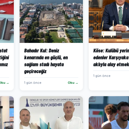
stat
Bahadır Kul: Deniz
Köse: Kulübü yeri
iğini
kenarında en güçlü, en
edenler Karşıyaka 
kımız
sağlam stadı hayata
aklıyla alay etmek
geçireceğiz
1 gün önce
Oku →
1 gün önce
Oku →