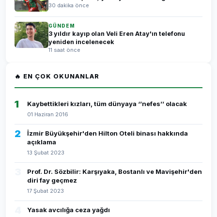
30 dakika önce
GÜNDEM
3 yıldır kayıp olan Veli Eren Atay'ın telefonu
yeniden incelenecek
11 saat önce
🔥 EN ÇOK OKUNANLAR
1
Kaybettikleri kızları, tüm dünyaya ‘’nefes’’ olacak
01 Haziran 2016
2
İzmir Büyükşehir'den Hilton Oteli binası hakkında
açıklama
13 Şubat 2023
3
Prof. Dr. Sözbilir: Karşıyaka, Bostanlı ve Mavişehir'den
diri fay geçmez
17 Şubat 2023
4
Yasak avcılığa ceza yağdı