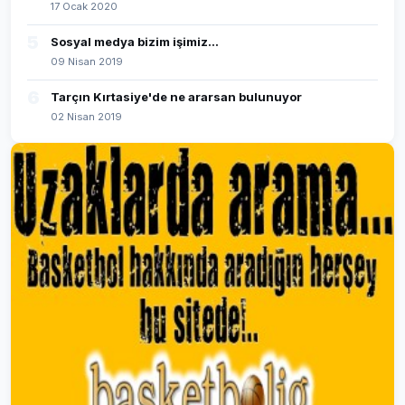
17 Ocak 2020
5
Sosyal medya bizim işimiz...
09 Nisan 2019
6
Tarçın Kırtasiye'de ne ararsan bulunuyor
02 Nisan 2019