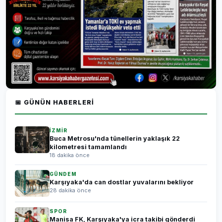
📅 GÜNÜN HABERLERI
İZMİR
Buca Metrosu'nda tünellerin yaklaşık 22
kilometresi tamamlandı
18 dakika önce
GÜNDEM
Karşıyaka'da can dostlar yuvalarını bekliyor
28 dakika önce
SPOR
Manisa FK, Karşıyaka'ya icra takibi gönderdi