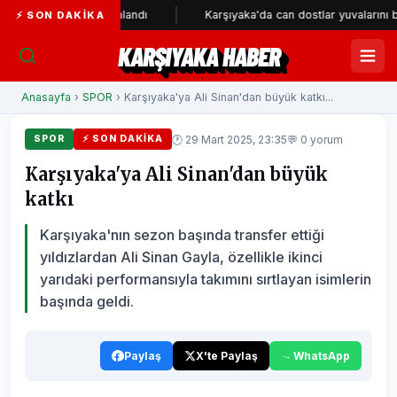
etresi tamamlandı
Karşıyaka'da can dostlar yuvalarını bekliyor
⚡ SON DAKIKA
KARŞIYAKA HABER
Anasayfa
›
SPOR
› Karşıyaka'ya Ali Sinan'dan büyük katkı...
🕐 29 Mart 2025, 23:35
💬 0 yorum
SPOR
⚡ SON DAKIKA
Karşıyaka'ya Ali Sinan'dan büyük
katkı
Karşıyaka'nın sezon başında transfer ettiği
yıldızlardan Ali Sinan Gayla, özellikle ikinci
yarıdaki performansıyla takımını sırtlayan isimlerin
başında geldi.
Paylaş
X'te Paylaş
WhatsApp