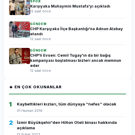
SPOR
Karşıyaka Muhaymin Mustafa'yı açıkladı
12 saat önce
GÜNDEM
CHP Karşıyaka İlçe Başkanlığı'na Adnan Alabay
atandı
12 saat önce
GÜNDEM
CHP'li Evsen: Cemil Tugay'ın da bir bağış
kampanyası başlatması bizleri ancak memnun
eder
12 saat önce
🔥 EN ÇOK OKUNANLAR
1
Kaybettikleri kızları, tüm dünyaya ‘’nefes’’ olacak
01 Haziran 2016
2
İzmir Büyükşehir'den Hilton Oteli binası hakkında
açıklama
13 Şubat 2023