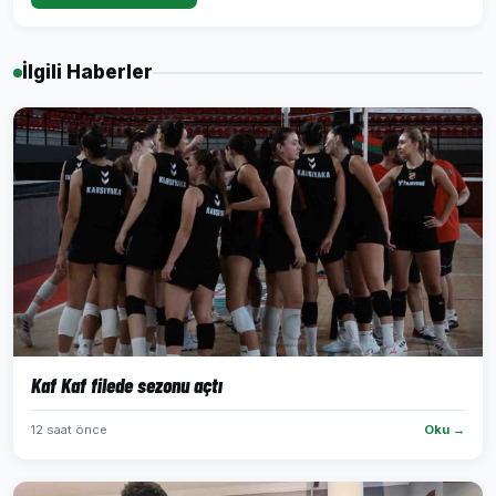
İlgili Haberler
Kaf Kaf filede sezonu açtı
12 saat önce
Oku →