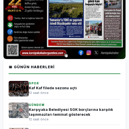
📅 GÜNÜN HABERLERI
SPOR
Kaf Kaf filede sezonu açtı
12 saat önce
GÜNDEM
Karşıyaka Belediyesi SGK borçlarına karşılık
taşınmazları teminat gösterecek
12 saat önce