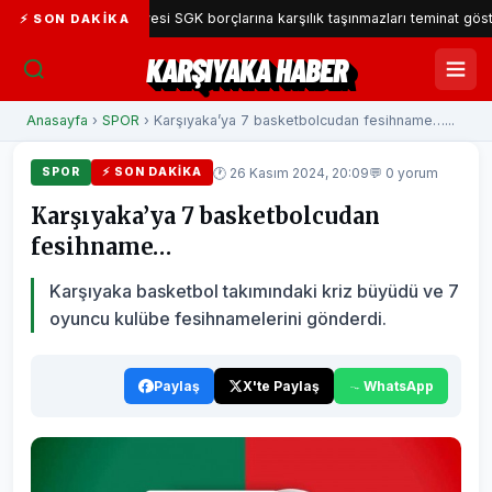
ıyaka Belediyesi SGK borçlarına karşılık taşınmazları teminat gösterecek
⚡ SON DAKIKA
KARŞIYAKA HABER
Anasayfa
›
SPOR
› Karşıyaka’ya 7 basketbolcudan fesihname…...
🕐 26 Kasım 2024, 20:09
💬 0 yorum
SPOR
⚡ SON DAKIKA
Karşıyaka’ya 7 basketbolcudan
fesihname…
Karşıyaka basketbol takımındaki kriz büyüdü ve 7
oyuncu kulübe fesihnamelerini gönderdi.
Paylaş
X'te Paylaş
WhatsApp