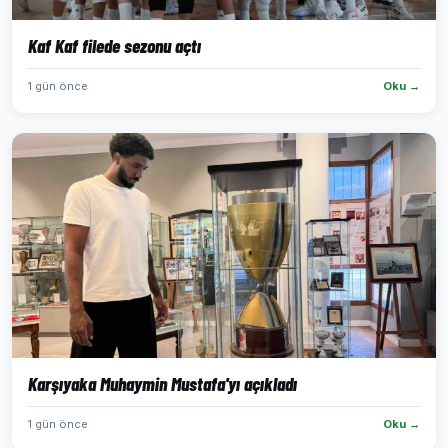
Kaf Kaf filede sezonu açtı
1 gün önce
Oku →
Karşıyaka Muhaymin Mustafa'yı açıkladı
1 gün önce
Oku →