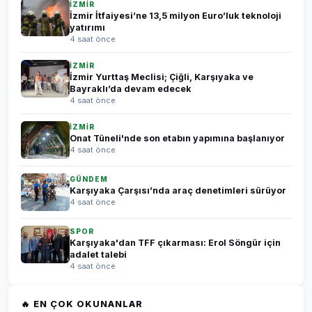
İZMİR
İzmir İtfaiyesi’ne 13,5 milyon Euro’luk teknoloji
yatırımı
4 saat önce
İZMİR
İzmir Yurttaş Meclisi; Çiğli, Karşıyaka ve
Bayraklı’da devam edecek
4 saat önce
İZMİR
Onat Tüneli'nde son etabın yapımına başlanıyor
4 saat önce
GÜNDEM
Karşıyaka Çarşısı’nda araç denetimleri sürüyor
4 saat önce
SPOR
Karşıyaka'dan TFF çıkarması: Erol Söngür için
adalet talebi
4 saat önce
🔥 EN ÇOK OKUNANLAR