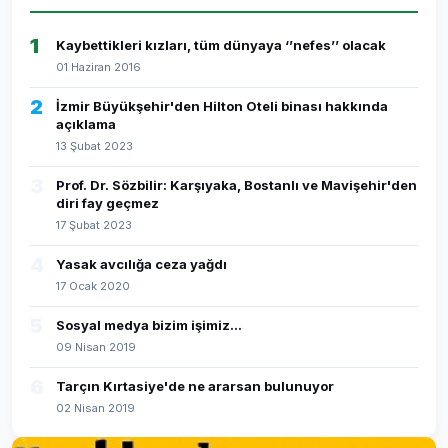
1
Kaybettikleri kızları, tüm dünyaya ‘’nefes’’ olacak
01 Haziran 2016
2
İzmir Büyükşehir'den Hilton Oteli binası hakkında
açıklama
13 Şubat 2023
3
Prof. Dr. Sözbilir: Karşıyaka, Bostanlı ve Mavişehir'den
diri fay geçmez
17 Şubat 2023
4
Yasak avcılığa ceza yağdı
17 Ocak 2020
5
Sosyal medya bizim işimiz...
09 Nisan 2019
6
Tarçın Kırtasiye'de ne ararsan bulunuyor
02 Nisan 2019