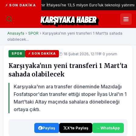
İzmir İtfaiyesi’ne 13,5 milyon Euro’luk teknoloji yatırımı
İ
⚡ SON DAKIKA
KARŞIYAKA HABER
Anasayfa
›
SPOR
› Karşıyaka'nın yeni transferi 1 Mart'ta sahada
olabilecek...
🕐 18 Şubat 2026, 12:11
💬 0 yorum
SPOR
⚡ SON DAKIKA
Karşıyaka'nın yeni transferi 1 Mart'ta
sahada olabilecek
Karşıyaka'nın ara transfer döneminde Mazıdağı
Fosfatspor'dan transfer ettiği stoper İlyas Ural'ın 1
Mart'taki Altay maçında sahalara dönebileceği
ortaya çıktı.
Paylaş
X'te Paylaş
WhatsApp