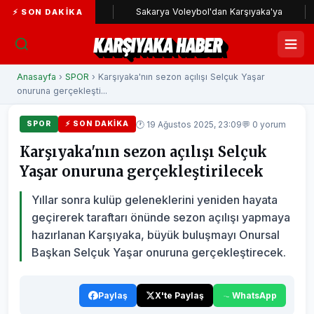
ıyaka yolunda
Sakarya Voleybol'dan Karşıyaka'ya
Kar
⚡ SON DAKIKA
KARŞIYAKA HABER
Anasayfa
›
SPOR
› Karşıyaka'nın sezon açılışı Selçuk Yaşar
onuruna gerçekleşti...
🕐 19 Ağustos 2025, 23:09
💬 0 yorum
SPOR
⚡ SON DAKIKA
Karşıyaka'nın sezon açılışı Selçuk
Yaşar onuruna gerçekleştirilecek
Yıllar sonra kulüp geleneklerini yeniden hayata
geçirerek taraftarı önünde sezon açılışı yapmaya
hazırlanan Karşıyaka, büyük buluşmayı Onursal
Başkan Selçuk Yaşar onuruna gerçekleştirecek.
Paylaş
X'te Paylaş
WhatsApp