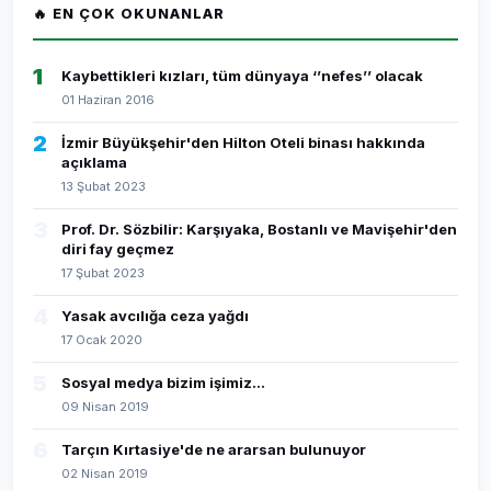
🔥 EN ÇOK OKUNANLAR
1
Kaybettikleri kızları, tüm dünyaya ‘’nefes’’ olacak
01 Haziran 2016
2
İzmir Büyükşehir'den Hilton Oteli binası hakkında
açıklama
13 Şubat 2023
3
Prof. Dr. Sözbilir: Karşıyaka, Bostanlı ve Mavişehir'den
diri fay geçmez
17 Şubat 2023
4
Yasak avcılığa ceza yağdı
17 Ocak 2020
5
Sosyal medya bizim işimiz...
09 Nisan 2019
6
Tarçın Kırtasiye'de ne ararsan bulunuyor
02 Nisan 2019