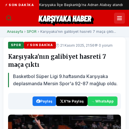
CHP Karşıyaka İlçe Başkanlığı'na Adnan Alabay atandı
CH
⚡ SON DAKIKA
KARŞIYAKA HABER
Anasayfa
›
SPOR
› Karşıyaka'nın galibiyet hasreti 7 maça çıktı...
🕐 21 Kasım 2025, 21:56
💬 0 yorum
SPOR
⚡ SON DAKIKA
Karşıyaka'nın galibiyet hasreti 7
maça çıktı
Basketbol Süper Ligi 9.haftasında Karşıyaka
deplasmanda Mersin Spor'a 92-87 mağlup oldu.
Paylaş
X'te Paylaş
WhatsApp