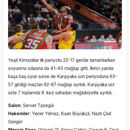
Yeşil Kırmızılılar ilk periyotu 22-17 geride tamamlarken
soyunma odasına da 41-40 mağlup gitti. İkinci yarıda
başa baş oyun sürse de Karşıyaka son periyoduna 63-
57 girdiği maçtan 92-87 mağlup ayrıldı. Karşıyaka üst
üste 7 toplamda 8. kez sahadan mağlubiyetle ayrıldı.
Salon
: Servet Tazegül
Hakemler
: Yener Yılmaz, Kaan Büyükçil, Nazlı Çisil
Güngör
Mersin Spor
: OIaseni 21, Koray Çekici, Cowan 9, Cruz