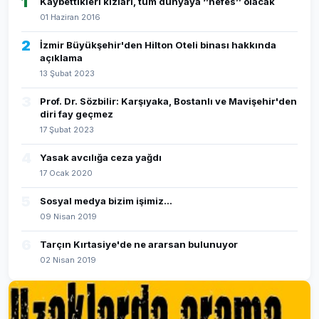
1
Kaybettikleri kızları, tüm dünyaya ‘’nefes’’ olacak
01 Haziran 2016
2
İzmir Büyükşehir'den Hilton Oteli binası hakkında
açıklama
13 Şubat 2023
3
Prof. Dr. Sözbilir: Karşıyaka, Bostanlı ve Mavişehir'den
diri fay geçmez
17 Şubat 2023
4
Yasak avcılığa ceza yağdı
17 Ocak 2020
5
Sosyal medya bizim işimiz...
09 Nisan 2019
6
Tarçın Kırtasiye'de ne ararsan bulunuyor
02 Nisan 2019