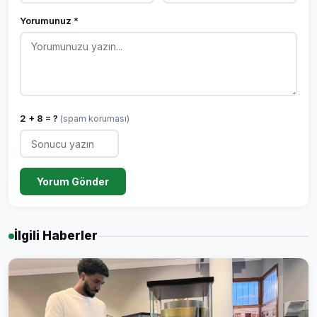
Yorumunuz *
2 + 8 = ?
(spam koruması)
Yorum Gönder
İlgili Haberler