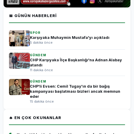
📅 GÜNÜN HABERLERI
SPOR
Karşıyaka Muhaymin Mustafa'yı açıkladı
5 dakika önce
GÜNDEM
CHP Karşıyaka İlçe Başkanlığı'na Adnan Alabay
atandı
11 dakika önce
GÜNDEM
CHP'li Evsen: Cemil Tugay'ın da bir bağış
kampanyası başlatması bizleri ancak memnun
eder
15 dakika önce
🔥 EN ÇOK OKUNANLAR