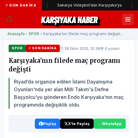
ıyaka yolunda
Sakarya Voleybol'dan Karşıyaka'ya
Karş
⚡ SON DAKIKA
KARŞIYAKA HABER
Anasayfa
›
SPOR
› Karşıyaka'nın filede maç programı değişti...
🕐 28 Ekim 2025, 10:38
💬 0 yorum
SPOR
⚡ SON DAKIKA
Karşıyaka'nın filede maç programı
değişti
Riyad’da organize edilen İslami Dayanışma
Oyunları'nda yer alan Milli Takım'a Defne
Başyolcu'yu gönderen Endo Karşıyaka'nın maç
programında değişiklik oldu.
Paylaş
X'te Paylaş
WhatsApp