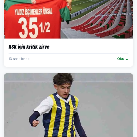
KSK için kritik zirve
13 saat önce
Oku →