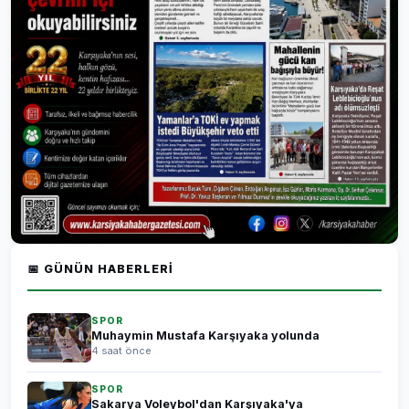
📅 GÜNÜN HABERLERI
SPOR
Muhaymin Mustafa Karşıyaka yolunda
4 saat önce
SPOR
Sakarya Voleybol'dan Karşıyaka'ya