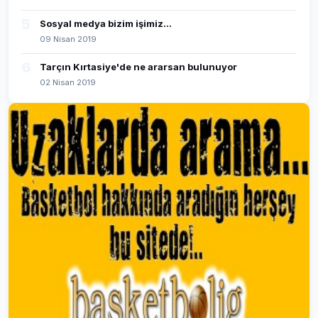
5
Sosyal medya bizim işimiz...
09 Nisan 2019
6
Tarçın Kırtasiye'de ne ararsan bulunuyor
02 Nisan 2019