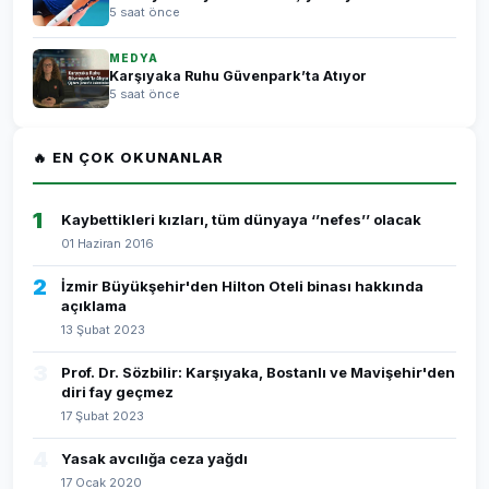
5 saat önce
MEDYA
Karşıyaka Ruhu Güvenpark’ta Atıyor
5 saat önce
🔥 EN ÇOK OKUNANLAR
1
Kaybettikleri kızları, tüm dünyaya ‘’nefes’’ olacak
01 Haziran 2016
2
İzmir Büyükşehir'den Hilton Oteli binası hakkında
açıklama
13 Şubat 2023
3
Prof. Dr. Sözbilir: Karşıyaka, Bostanlı ve Mavişehir'den
diri fay geçmez
17 Şubat 2023
4
Yasak avcılığa ceza yağdı
17 Ocak 2020