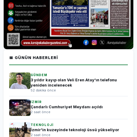
📅 GÜNÜN HABERLERI
GÜNDEM
3 yıldır kayıp olan Veli Eren Atay'ın telefonu
yeniden incelenecek
52 dakika önce
İZMİR
Çandarlı Cumhuriyet Meydanı açıldı
2 saat önce
TEKNOLOJİ
İzmir'in kuzeyinde teknoloji üssü yükseliyor
2 saat önce