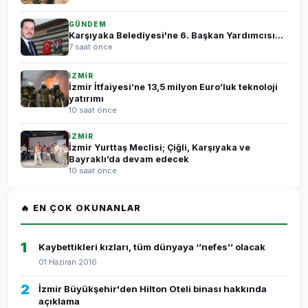
GÜNDEM
Karşıyaka Belediyesi'ne 6. Başkan Yardımcısı...
7 saat önce
İZMİR
İzmir İtfaiyesi’ne 13,5 milyon Euro’luk teknoloji
yatırımı
10 saat önce
İZMİR
İzmir Yurttaş Meclisi; Çiğli, Karşıyaka ve
Bayraklı’da devam edecek
10 saat önce
🔥 EN ÇOK OKUNANLAR
1
Kaybettikleri kızları, tüm dünyaya ‘’nefes’’ olacak
01 Haziran 2016
2
İzmir Büyükşehir'den Hilton Oteli binası hakkında
açıklama