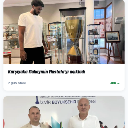
Karşıyaka Muhaymin Mustafa'yı açıkladı
2 gün önce
Oku →