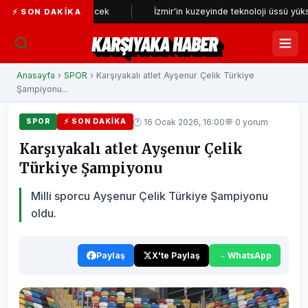
iden incelenecek
İzmir'in kuzeyinde teknoloji üssü yükseliyor
⚡ SON DAKIKA
KARŞIYAKA HABER
Anasayfa
›
SPOR
› Karşıyakalı atlet Ayşenur Çelik Türkiye
Şampiyonu...
🕐 16 Ocak 2026, 16:00
💬 0 yorum
SPOR
⚡ SON DAKIKA
Karşıyakalı atlet Ayşenur Çelik
Türkiye Şampiyonu
Milli sporcu Ayşenur Çelik Türkiye Şampiyonu
oldu.
Paylaş
X'te Paylaş
WhatsApp