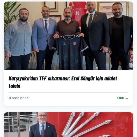
Karşıyaka'dan TFF çıkarması: Erol Söngür için adalet
talebi
11 saat önce
Oku →