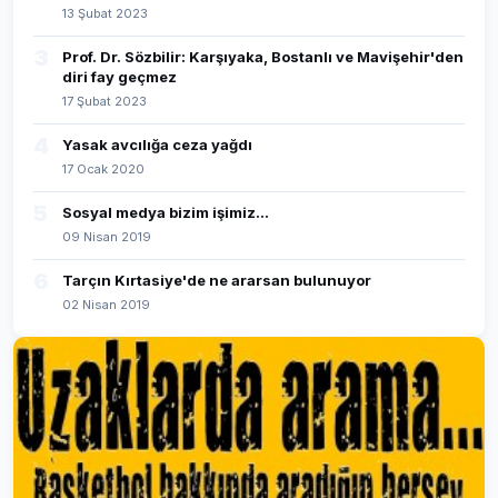
13 Şubat 2023
3
Prof. Dr. Sözbilir: Karşıyaka, Bostanlı ve Mavişehir'den
diri fay geçmez
17 Şubat 2023
4
Yasak avcılığa ceza yağdı
17 Ocak 2020
5
Sosyal medya bizim işimiz...
09 Nisan 2019
6
Tarçın Kırtasiye'de ne ararsan bulunuyor
02 Nisan 2019