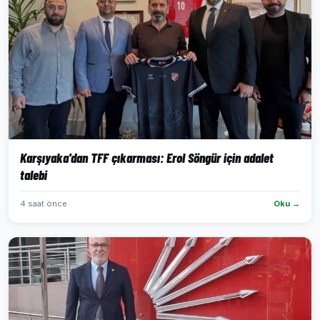
Karşıyaka'dan TFF çıkarması: Erol Söngür için adalet
talebi
4 saat önce
Oku →