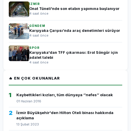
İZMİR
Onat Tüneli'nde son etabın yapımına başlanıyor
4 saat önce
GÜNDEM
Karşıyaka Çarşısı’nda araç denetimleri sürüyor
4 saat önce
SPOR
Karşıyaka'dan TFF çıkarması: Erol Söngür için
adalet talebi
4 saat önce
🔥 EN ÇOK OKUNANLAR
1
Kaybettikleri kızları, tüm dünyaya ‘’nefes’’ olacak
01 Haziran 2016
2
İzmir Büyükşehir'den Hilton Oteli binası hakkında
açıklama
13 Şubat 2023