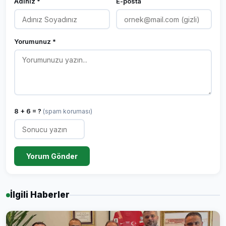
Adınız *
E-posta
Yorumunuz *
8 + 6 = ?
(spam koruması)
Yorum Gönder
İlgili Haberler