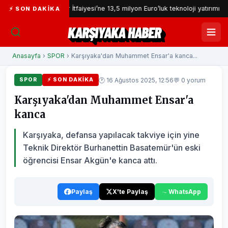
İzmir İtfaiyesi’ne 13,5 milyon Euro’luk teknoloji yatırımı
İ
⚡ SON DAKIKA
KARŞIYAKA HABER
Anasayfa
›
SPOR
› Karşıyaka'dan Muhammet Ensar'a kanca...
🕐 16 Ağustos 2025, 12:56
💬 0 yorum
SPOR
⚡ SON DAKIKA
Karşıyaka'dan Muhammet Ensar'a
kanca
Karşıyaka, defansa yapılacak takviye için yine
Teknik Direktör Burhanettin Basatemür'ün eski
öğrencisi Ensar Akgün'e kanca attı.
Paylaş
X'te Paylaş
WhatsApp