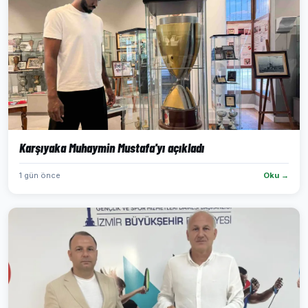
Karşıyaka Muhaymin Mustafa'yı açıkladı
1 gün önce
Oku →