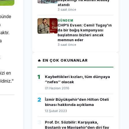
atandı
3 saat önce
ibünde
GÜNDEM
a
CHP'li Evsen: Cemil Tugay'ın
da bir bağış kampanyası
ktır.
başlatması bizleri ancak
memnun eder
a
3 saat önce
k
🔥 EN ÇOK OKUNANLAR
izi en
1
Kaybettikleri kızları, tüm dünyaya
ldiniz."
‘’nefes’’ olacak
01 Haziran 2016
2
İzmir Büyükşehir'den Hilton Oteli
binası hakkında açıklama
13 Şubat 2023
3
Prof. Dr. Sözbilir: Karşıyaka,
Bostanlı ve Mavişehir'den diri fay