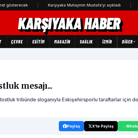
erecek
Karşıyaka Muhaymin Mustafa'yı açıkladı
CHP Kar
KARŞIYAKA HABER
T
ÇEVRE
EĞİTİM
MAGAZİN
SAĞLIK
İZMİR
DIĞER
tluk mesajı...
luk tribünde sloganıyla Eskişehirsporlu taraftarlar için do
Paylaş
X'te Paylaş
What