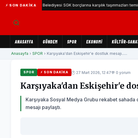
Karşıyaka Belediyesi SGK borçlarına karşılık taşınmazları teminat göst
⚡ SON DAKIKA
ANASAYFA
GÜNDEM
SPOR
EKONOMİ
KÜLTÜR-SANA
Anasayfa
›
SPOR
› Karşıyaka'dan Eskişehir'e dostluk mesajı......
🕐 27 Mart 2026, 12:47
💬 0 yorum
SPOR
⚡ SON DAKIKA
Karşıyaka'dan Eskişehir'e dos
Karşıyaka Sosyal Medya Grubu rekabet sahada dost
mesajı paylaştı.