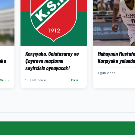
Karşıyaka, Galatasaray ve
Muhaymin Mustaf
aka
Çayırova maçlarını
Karşıyaka yolunda
seyircisiz oynayacak!
1 gün önce
Oku →
15 saat önce
Oku →