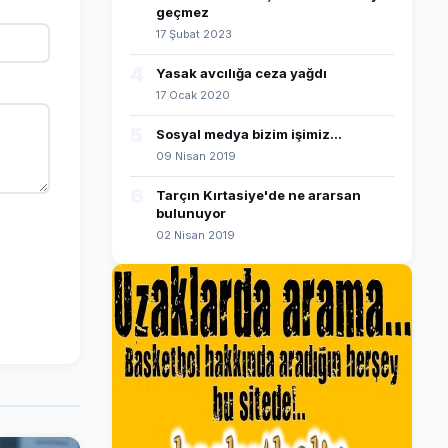
geçmez
17 Şubat 2023
4
Yasak avcılığa ceza yağdı
17 Ocak 2020
5
Sosyal medya bizim işimiz...
09 Nisan 2019
6
Tarçın Kırtasiye'de ne ararsan
bulunuyor
02 Nisan 2019