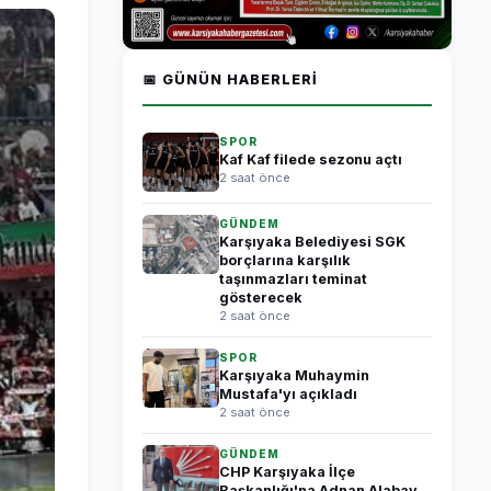
📅 GÜNÜN HABERLERI
SPOR
Kaf Kaf filede sezonu açtı
2 saat önce
GÜNDEM
Karşıyaka Belediyesi SGK
borçlarına karşılık
taşınmazları teminat
gösterecek
2 saat önce
SPOR
Karşıyaka Muhaymin
Mustafa'yı açıkladı
2 saat önce
GÜNDEM
CHP Karşıyaka İlçe
Başkanlığı'na Adnan Alabay