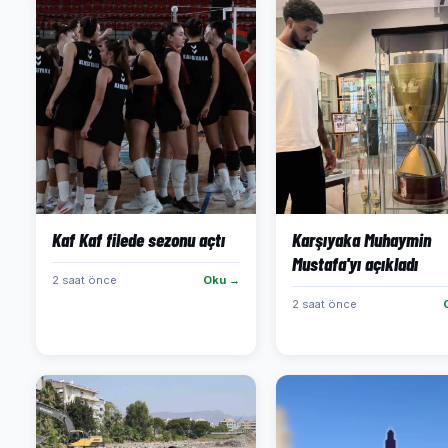
Kaf Kaf filede sezonu açtı
Karşıyaka Muhaymin
Mustafa'yı açıkladı
2 saat önce
Oku →
2 saat önce