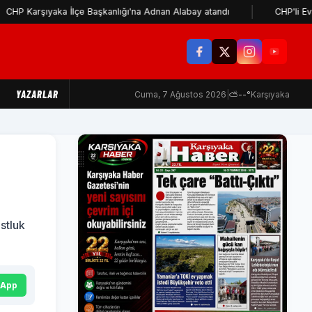
şıyaka İlçe Başkanlığı'na Adnan Alabay atandı
CHP'li Evsen: Cem
YAZARLAR
Cuma, 7 Ağustos 2026
|
⛅
--°
Karşıyaka
stluk
sApp