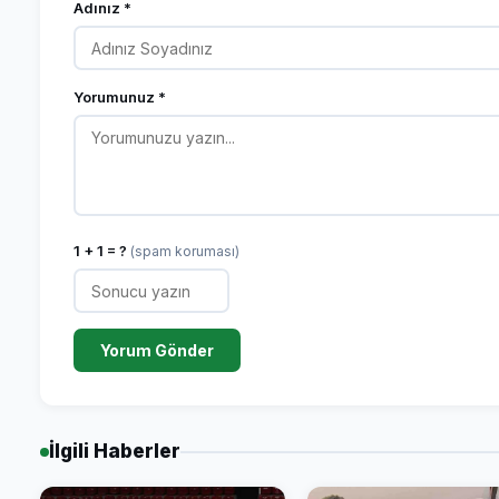
Adınız *
Yorumunuz *
1 + 1 = ?
(spam koruması)
Yorum Gönder
İlgili Haberler