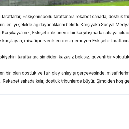
aftarlar, Eskişehirsporlu taraftarlara rekabet sahada, dostluk tr
erini en iyi şekilde ağırlayacaklarını belirtti. Karşıyaka Sosyal Medy
 Karşıkaya’mız, Eskişehir ile önemli bir karşılaşmada sahaya çıkaca
karşılayan, misafirperverliklerini esirgemeyen Eskişehir taraftarın
işehirli taraftarlara şimdiden kazasız belasız, güvenli bir yolculu
 biri olan dostluk ve fair-play anlayışı çerçevesinde, misafirlerim
 Rekabet sahada kalır, dostluk tribünlerde büyür. Şimdiden hoş ge