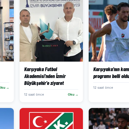
Karşıyaka Futbol
Karşıyaka'nın ka
Akademisi'nden İzmir
programı belli old
Büyükşehir'e ziyaret
Oku →
12 saat önce
12 saat önce
Oku →