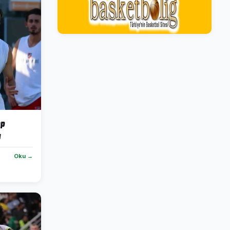
mp
u
Oku →