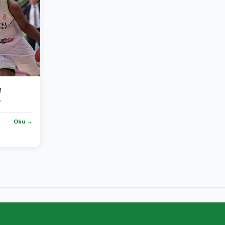
a
Oku →