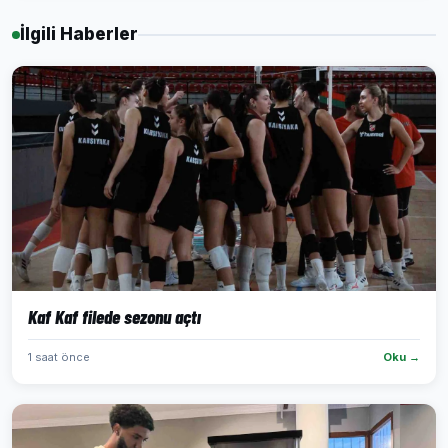
İlgili Haberler
Kaf Kaf filede sezonu açtı
1 saat önce
Oku →