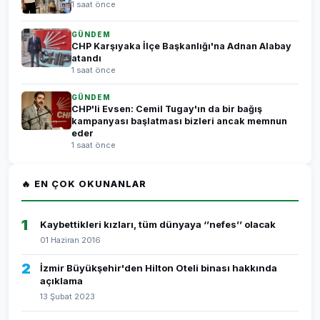
1 saat önce
GÜNDEM
CHP Karşıyaka İlçe Başkanlığı'na Adnan Alabay
atandı
1 saat önce
GÜNDEM
CHP'li Evsen: Cemil Tugay'ın da bir bağış
kampanyası başlatması bizleri ancak memnun
eder
1 saat önce
🔥 EN ÇOK OKUNANLAR
1
Kaybettikleri kızları, tüm dünyaya ‘’nefes’’ olacak
01 Haziran 2016
2
İzmir Büyükşehir'den Hilton Oteli binası hakkında
açıklama
13 Şubat 2023