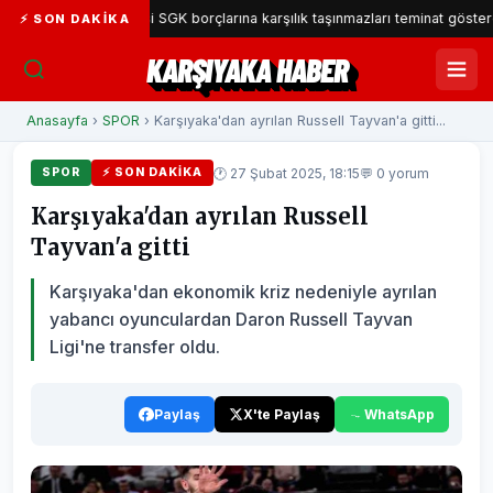
ka Belediyesi SGK borçlarına karşılık taşınmazları teminat gösterecek
⚡ SON DAKIKA
KARŞIYAKA HABER
Anasayfa
›
SPOR
› Karşıyaka'dan ayrılan Russell Tayvan'a gitti...
🕐 27 Şubat 2025, 18:15
💬 0 yorum
SPOR
⚡ SON DAKIKA
Karşıyaka'dan ayrılan Russell
Tayvan'a gitti
Karşıyaka'dan ekonomik kriz nedeniyle ayrılan
yabancı oyunculardan Daron Russell Tayvan
Ligi'ne transfer oldu.
Paylaş
X'te Paylaş
WhatsApp