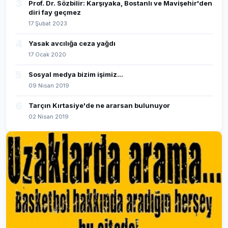
3
Prof. Dr. Sözbilir: Karşıyaka, Bostanlı ve Mavişehir'den
diri fay geçmez
17 Şubat 2023
4
Yasak avcılığa ceza yağdı
17 Ocak 2020
5
Sosyal medya bizim işimiz...
09 Nisan 2019
6
Tarçın Kırtasiye'de ne ararsan bulunuyor
02 Nisan 2019