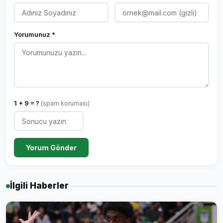
Yorumunuz *
1 + 9 = ?
(spam koruması)
Yorum Gönder
İlgili Haberler