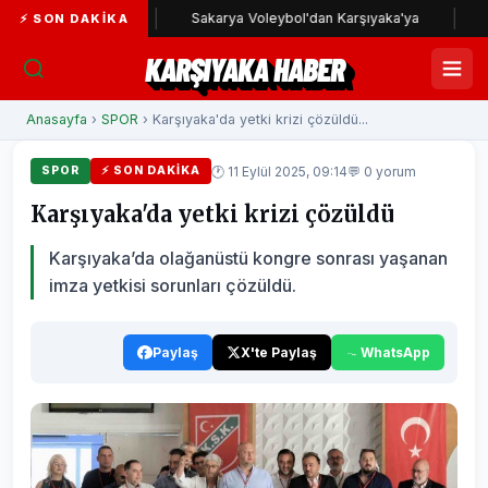
ka yolunda
Sakarya Voleybol'dan Karşıyaka'ya
Karşıy
⚡ SON DAKIKA
KARŞIYAKA HABER
Anasayfa
›
SPOR
› Karşıyaka'da yetki krizi çözüldü...
🕐 11 Eylül 2025, 09:14
💬 0 yorum
SPOR
⚡ SON DAKIKA
Karşıyaka'da yetki krizi çözüldü
Karşıyaka’da olağanüstü kongre sonrası yaşanan
imza yetkisi sorunları çözüldü.
Paylaş
X'te Paylaş
WhatsApp