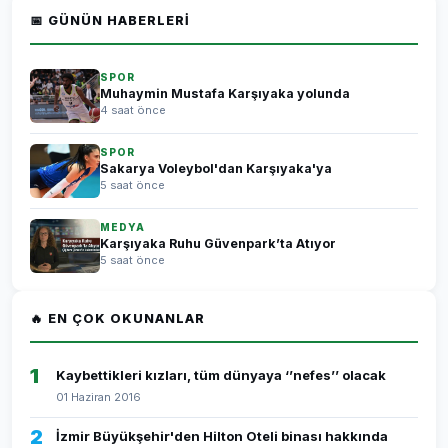
📅 GÜNÜN HABERLERI
SPOR
Muhaymin Mustafa Karşıyaka yolunda
4 saat önce
SPOR
Sakarya Voleybol'dan Karşıyaka'ya
5 saat önce
MEDYA
Karşıyaka Ruhu Güvenpark’ta Atıyor
5 saat önce
🔥 EN ÇOK OKUNANLAR
1
Kaybettikleri kızları, tüm dünyaya ‘’nefes’’ olacak
01 Haziran 2016
2
İzmir Büyükşehir'den Hilton Oteli binası hakkında