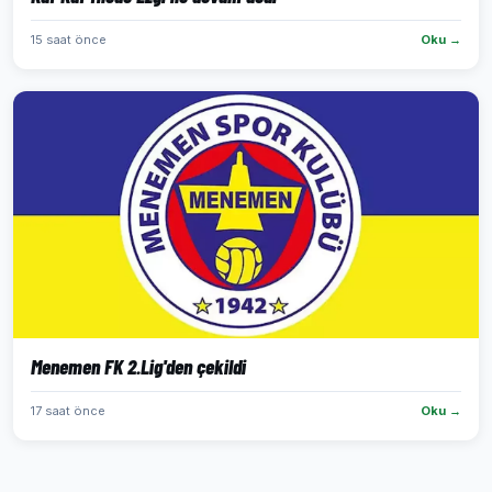
15 saat önce
Oku →
Menemen FK 2.Lig'den çekildi
17 saat önce
Oku →