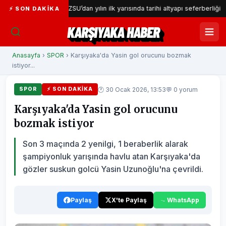
or
İZSU’dan yılın ilk yarısında tarihi altyapı seferberliği
⚡ SON DAKIKA
KARŞIYAKA HABER
Anasayfa
›
SPOR
› Karşıyaka'da Yasin gol orucunu bozmak
istiyor...
🕐 30 Ocak 2026, 13:53
💬 0 yorum
SPOR
⚡ SON DAKIKA
Karşıyaka'da Yasin gol orucunu
bozmak istiyor
Son 3 maçında 2 yenilgi, 1 beraberlik alarak
şampiyonluk yarışında havlu atan Karşıyaka'da
gözler suskun golcü Yasin Uzunoğlu'na çevrildi.
Paylaş
X'te Paylaş
WhatsApp