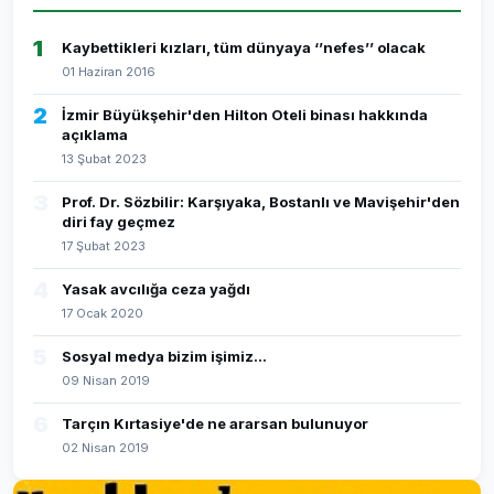
1
Kaybettikleri kızları, tüm dünyaya ‘’nefes’’ olacak
01 Haziran 2016
2
İzmir Büyükşehir'den Hilton Oteli binası hakkında
açıklama
13 Şubat 2023
3
Prof. Dr. Sözbilir: Karşıyaka, Bostanlı ve Mavişehir'den
diri fay geçmez
17 Şubat 2023
4
Yasak avcılığa ceza yağdı
17 Ocak 2020
5
Sosyal medya bizim işimiz...
09 Nisan 2019
6
Tarçın Kırtasiye'de ne ararsan bulunuyor
02 Nisan 2019