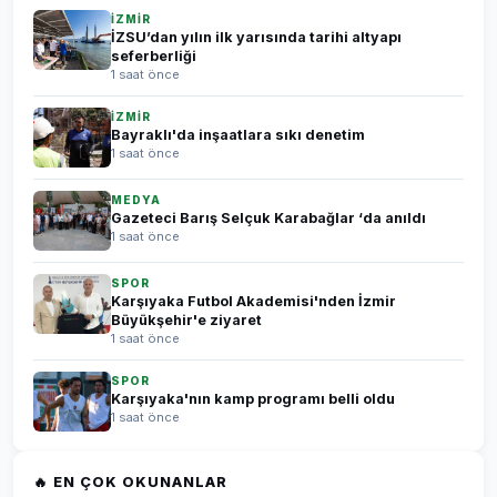
İZMİR
İZSU’dan yılın ilk yarısında tarihi altyapı
seferberliği
1 saat önce
İZMİR
Bayraklı'da inşaatlara sıkı denetim
1 saat önce
MEDYA
Gazeteci Barış Selçuk Karabağlar ‘da anıldı
1 saat önce
SPOR
Karşıyaka Futbol Akademisi'nden İzmir
Büyükşehir'e ziyaret
1 saat önce
SPOR
Karşıyaka'nın kamp programı belli oldu
1 saat önce
🔥 EN ÇOK OKUNANLAR