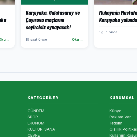
Karşıyaka, Galatasaray ve
Muhaymin Mustaf
aka
Çayırova maçlarını
Karşıyaka yolunda
seyircisiz oynayacak!
1 gün önce
Oku →
19 saat önce
Oku →
KATEGORILER
KURUMSAL
GÜNDEM
Künye
SPOR
Reklam Ver
EKONOMİ
İletişim
KÜLTÜR-SANAT
Gizlilik Politika
ÇEVRE
Kullanım Koşul