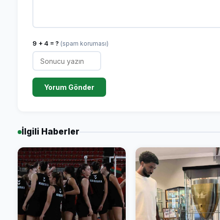
9 + 4 = ?
(spam koruması)
Yorum Gönder
İlgili Haberler