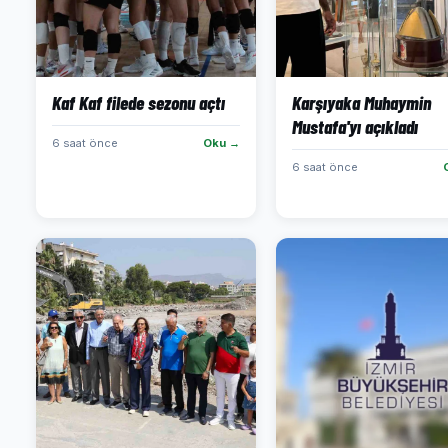
Kaf Kaf filede sezonu açtı
Karşıyaka Muhaymin
Mustafa'yı açıkladı
6 saat önce
Oku →
6 saat önce