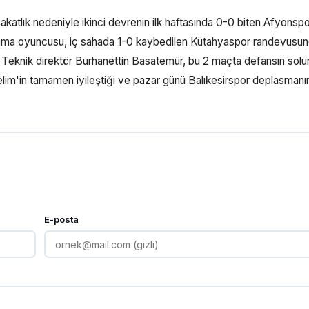
akatlık nedeniyle ikinci devrenin ilk haftasında 0-0 biten Afyonsp
nma oyuncusu, iç sahada 1-0 kaybedilen Kütahyaspor randevusu
Teknik direktör Burhanettin Basatemür, bu 2 maçta defansın solu
elim'in tamamen iyileştiği ve pazar günü Balıkesirspor deplasman
E-posta