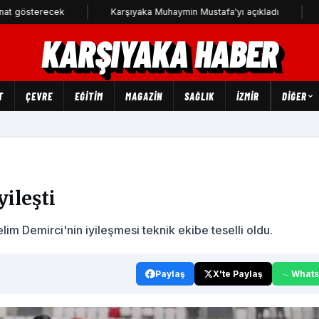
erecek
Karşıyaka Muhaymin Mustafa'yı açıkladı
CHP Kar
KARŞIYAKA HABER
T
ÇEVRE
EĞİTİM
MAGAZİN
SAĞLIK
İZMİR
DIĞER
ileşti
lim Demirci'nin iyileşmesi teknik ekibe teselli oldu.
Paylaş
X'te Paylaş
What