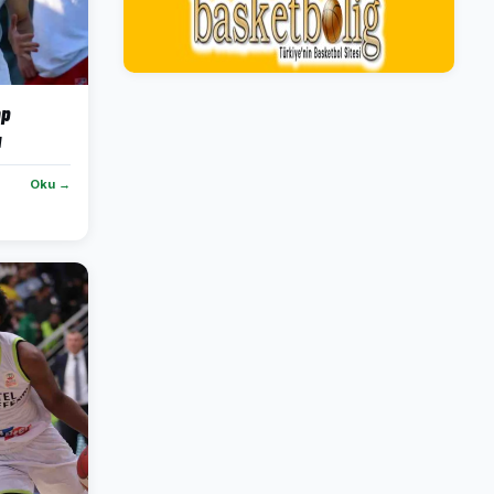
mp
u
Oku →