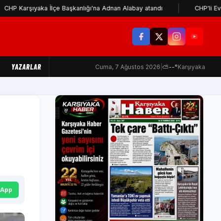
şıyaka İlçe Başkanlığı'na Adnan Alabay atandı
CHP'li Evsen: Cem
YAZARLAR
Cuma, 7 Ağustos 2026
|
⛅
--°
Karşıyaka
sApp