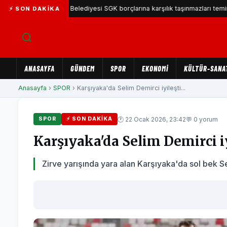
Karşıyaka Belediyesi SGK borçlarına karşılık taşınmazları teminat göst
⚡ SON DAKIKA
ANASAYFA
GÜNDEM
SPOR
EKONOMİ
KÜLTÜR-SANA
Anasayfa
›
SPOR
› Karşıyaka'da Selim Demirci iyileşti...
🕐 22 Ocak 2026, 23:42
💬 0 yorum
SPOR
⚡ SON DAKIKA
Karşıyaka'da Selim Demirci iy
Zirve yarışında yara alan Karşıyaka'da sol bek Se