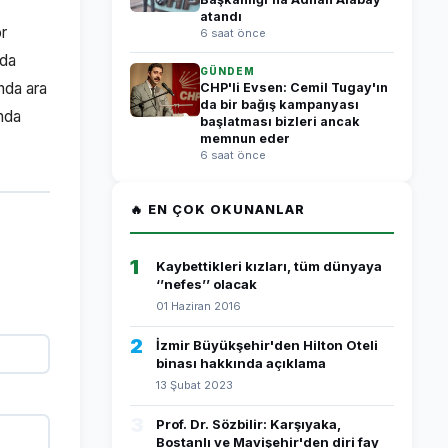
atandı
or
6 saat önce
nda
GÜNDEM
nda ara
CHP'li Evsen: Cemil Tugay'ın
da bir bağış kampanyası
ında
başlatması bizleri ancak
memnun eder
6 saat önce
🔥 EN ÇOK OKUNANLAR
1
Kaybettikleri kızları, tüm dünyaya
‘’nefes’’ olacak
01 Haziran 2016
2
İzmir Büyükşehir'den Hilton Oteli
binası hakkında açıklama
13 Şubat 2023
3
Prof. Dr. Sözbilir: Karşıyaka,
Bostanlı ve Mavişehir'den diri fay