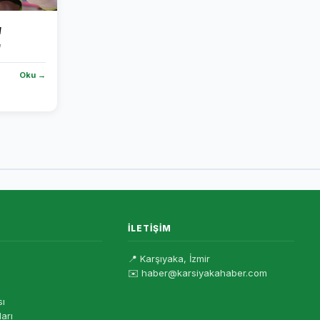
a
Oku →
İLETIŞIM
📍 Karşıyaka, İzmir
✉️ haber@karsiyakahaber.com
sı
ları