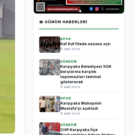
📅 GÜNÜN HABERLERI
SPOR
Kaf Kaf filede sezonu açtı
6 saat önce
GÜNDEM
Karşıyaka Belediyesi SGK
borçlarına karşılık
taşınmazları teminat
gösterecek
6 saat önce
SPOR
Karşıyaka Muhaymin
Mustafa'yı açıkladı
6 saat önce
GÜNDEM
CHP Karşıyaka İlçe
Başkanlığı'na Adnan Alabay