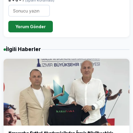
8 + 6 = ?
(spam koruması)
Yorum Gönder
İlgili Haberler