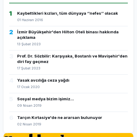
1
Kaybettikleri kızları, tüm dünyaya ‘’nefes’’ olacak
01 Haziran 2016
2
İzmir Büyükşehir'den Hilton Oteli binası hakkında
açıklama
13 Şubat 2023
3
Prof. Dr. Sözbilir: Karşıyaka, Bostanlı ve Mavişehir'den
diri fay geçmez
17 Şubat 2023
4
Yasak avcılığa ceza yağdı
17 Ocak 2020
5
Sosyal medya bizim işimiz...
09 Nisan 2019
6
Tarçın Kırtasiye'de ne ararsan bulunuyor
02 Nisan 2019