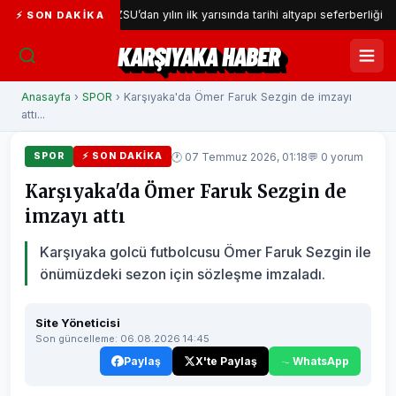
or
İZSU’dan yılın ilk yarısında tarihi altyapı seferberliği
⚡ SON DAKIKA
KARŞIYAKA HABER
Anasayfa
›
SPOR
› Karşıyaka'da Ömer Faruk Sezgin de imzayı
attı...
🕐 07 Temmuz 2026, 01:18
💬 0 yorum
SPOR
⚡ SON DAKIKA
Karşıyaka'da Ömer Faruk Sezgin de
imzayı attı
Karşıyaka golcü futbolcusu Ömer Faruk Sezgin ile
önümüzdeki sezon için sözleşme imzaladı.
Site Yöneticisi
Son güncelleme: 06.08.2026 14:45
Paylaş
X'te Paylaş
WhatsApp