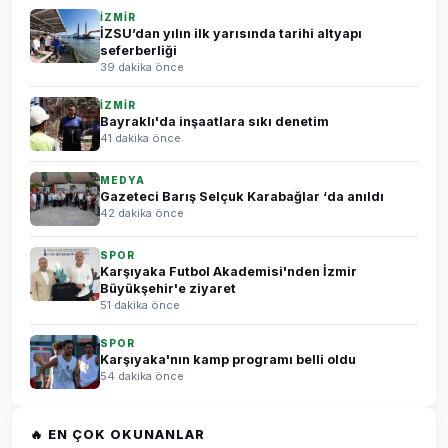
İZMİR
İZSU’dan yılın ilk yarısında tarihi altyapı
seferberliği
39 dakika önce
İZMİR
Bayraklı'da inşaatlara sıkı denetim
41 dakika önce
MEDYA
Gazeteci Barış Selçuk Karabağlar ‘da anıldı
42 dakika önce
SPOR
Karşıyaka Futbol Akademisi'nden İzmir
Büyükşehir'e ziyaret
51 dakika önce
SPOR
Karşıyaka'nın kamp programı belli oldu
54 dakika önce
🔥 EN ÇOK OKUNANLAR