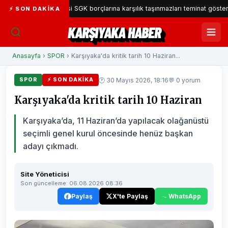
yaka Belediyesi SGK borçlarına karşılık taşınmazları teminat gösterecek
⚡ SON DAKIKA
KARŞIYAKA HABER
Anasayfa
›
SPOR
› Karşıyaka'da kritik tarih 10 Haziran...
🕐 30 Mayıs 2026, 18:16
💬 0 yorum
SPOR
⚡ SON DAKIKA
Karşıyaka'da kritik tarih 10 Haziran
Karşıyaka’da, 11 Haziran’da yapılacak olağanüstü
seçimli genel kurul öncesinde henüz başkan
adayı çıkmadı.
Site Yöneticisi
Son güncelleme: 06.08.2026 08:36
Paylaş
X'te Paylaş
WhatsApp