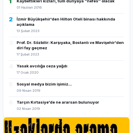
1
Kaybettikleri kızları, tüm dünyaya ‘’nefes’’ olacak
01 Haziran 2016
2
İzmir Büyükşehir'den Hilton Oteli binası hakkında
açıklama
13 Şubat 2023
3
Prof. Dr. Sözbilir: Karşıyaka, Bostanlı ve Mavişehir'den
diri fay geçmez
17 Şubat 2023
4
Yasak avcılığa ceza yağdı
17 Ocak 2020
5
Sosyal medya bizim işimiz...
09 Nisan 2019
6
Tarçın Kırtasiye'de ne ararsan bulunuyor
02 Nisan 2019