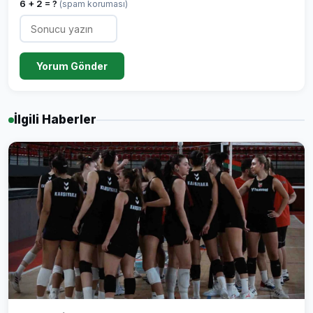
6 + 2 = ?
(spam koruması)
Yorum Gönder
İlgili Haberler