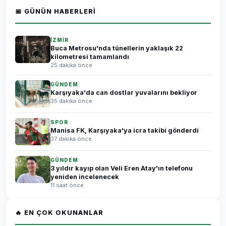
📅 GÜNÜN HABERLERI
İZMİR
Buca Metrosu'nda tünellerin yaklaşık 22
kilometresi tamamlandı
25 dakika önce
GÜNDEM
Karşıyaka'da can dostlar yuvalarını bekliyor
35 dakika önce
SPOR
Manisa FK, Karşıyaka'ya icra takibi gönderdi
37 dakika önce
GÜNDEM
3 yıldır kayıp olan Veli Eren Atay'ın telefonu
yeniden incelenecek
11 saat önce
🔥 EN ÇOK OKUNANLAR