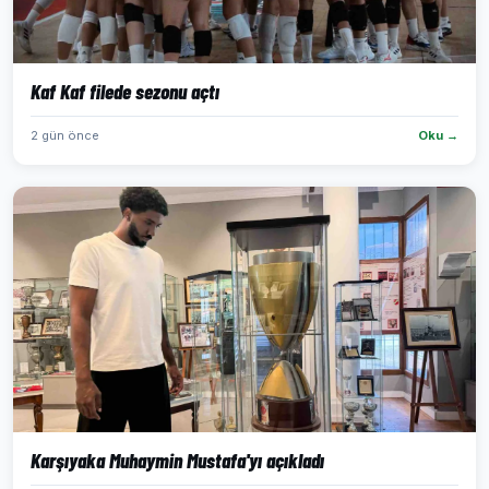
Kaf Kaf filede sezonu açtı
2 gün önce
Oku →
Karşıyaka Muhaymin Mustafa'yı açıkladı