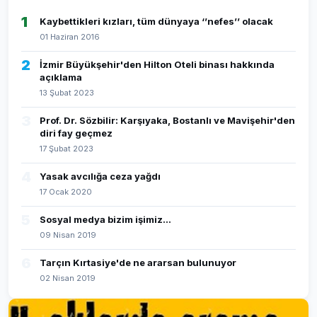
1
Kaybettikleri kızları, tüm dünyaya ‘’nefes’’ olacak
01 Haziran 2016
2
İzmir Büyükşehir'den Hilton Oteli binası hakkında
açıklama
13 Şubat 2023
3
Prof. Dr. Sözbilir: Karşıyaka, Bostanlı ve Mavişehir'den
diri fay geçmez
17 Şubat 2023
4
Yasak avcılığa ceza yağdı
17 Ocak 2020
5
Sosyal medya bizim işimiz...
09 Nisan 2019
6
Tarçın Kırtasiye'de ne ararsan bulunuyor
02 Nisan 2019