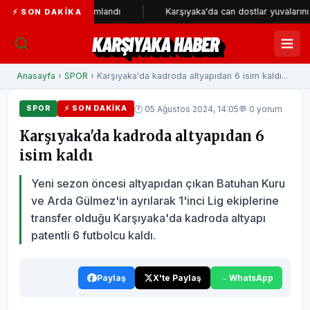
metresi tamamlandı
Karşıyaka'da can dostlar yuvalarını bekliyor
⚡ SON DAKIKA
KARŞIYAKA HABER
Anasayfa
›
SPOR
› Karşıyaka'da kadroda altyapıdan 6 isim kaldı...
🕐 05 Ağustos 2024, 14:05
💬 0 yorum
SPOR
⚡ SON DAKIKA
Karşıyaka'da kadroda altyapıdan 6
isim kaldı
Yeni sezon öncesi altyapıdan çıkan Batuhan Kuru
ve Arda Gülmez'in ayrılarak 1'inci Lig ekiplerine
transfer olduğu Karşıyaka'da kadroda altyapı
patentli 6 futbolcu kaldı.
Paylaş
X'te Paylaş
WhatsApp