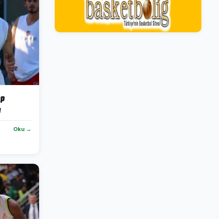
mp
u
Oku →