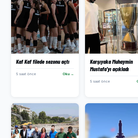
Kaf Kaf filede sezonu açtı
Karşıyaka Muhaymin
Mustafa'yı açıkladı
5 saat önce
Oku →
5 saat önce