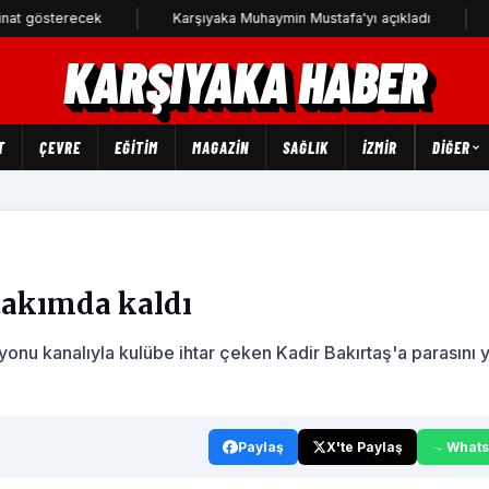
erecek
Karşıyaka Muhaymin Mustafa'yı açıkladı
CHP Kar
KARŞIYAKA HABER
T
ÇEVRE
EĞİTİM
MAGAZİN
SAĞLIK
İZMİR
DIĞER
takımda kaldı
yonu kanalıyla kulübe ihtar çeken Kadir Bakırtaş'a parasını y
Paylaş
X'te Paylaş
What