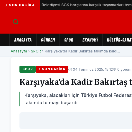
Karşıyaka Belediyesi SGK borçlarına karşılık taşınmazları teminat göst
⚡ SON DAKIKA
ANASAYFA
GÜNDEM
SPOR
EKONOMİ
KÜLTÜR-SANA
Anasayfa
›
SPOR
› Karşıyaka'da Kadir Bakırtaş takımda kaldı...
🕐 04 Temmuz 2025, 15:12
💬 0 yorum
SPOR
⚡ SON DAKIKA
Karşıyaka'da Kadir Bakırtaş 
Karşıyaka, alacakları için Türkiye Futbol Federas
takımda tutmayı başardı.