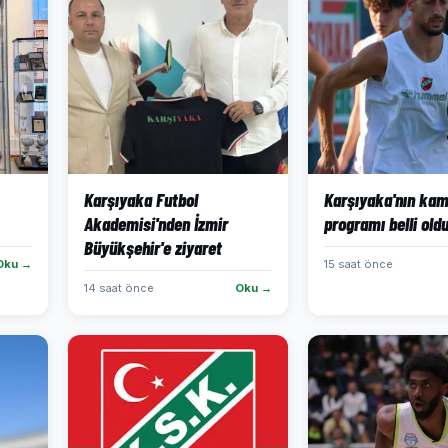
Karşıyaka Futbol
Karşıyaka'nın ka
Akademisi'nden İzmir
programı belli old
Büyükşehir'e ziyaret
Oku →
15 saat önce
14 saat önce
Oku →