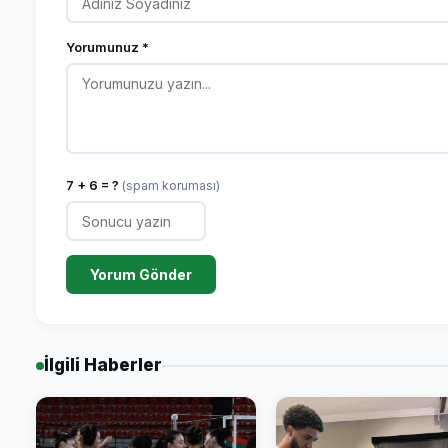
Yorumunuz *
7 + 6 = ?
(spam koruması)
Yorum Gönder
İlgili Haberler