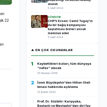
atandı
5 saat önce
yen
GÜNDEM
cak 22
CHP'li Evsen: Cemil Tugay'ın
da bir bağış kampanyası
başlatması bizleri ancak
memnun eder
5 saat önce
çen
🔥 EN ÇOK OKUNANLAR
1
Kaybettikleri kızları, tüm dünyaya
‘’nefes’’ olacak
01 Haziran 2016
2
İzmir Büyükşehir'den Hilton Oteli
binası hakkında açıklama
13 Şubat 2023
3
Prof. Dr. Sözbilir: Karşıyaka,
Bostanlı ve Mavişehir'den diri fay