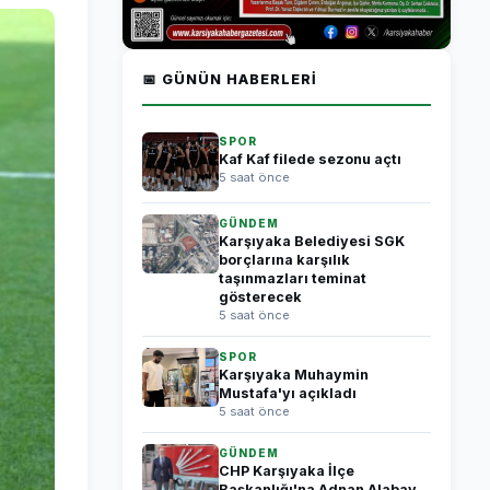
📅 GÜNÜN HABERLERI
SPOR
Kaf Kaf filede sezonu açtı
5 saat önce
GÜNDEM
Karşıyaka Belediyesi SGK
borçlarına karşılık
taşınmazları teminat
gösterecek
5 saat önce
SPOR
Karşıyaka Muhaymin
Mustafa'yı açıkladı
5 saat önce
GÜNDEM
CHP Karşıyaka İlçe
Başkanlığı'na Adnan Alabay