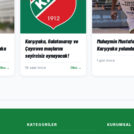
Karşıyaka, Galatasaray ve
Muhaymin Mustaf
aka
Çayırova maçlarını
Karşıyaka yolunda
seyircisiz oynayacak!
1 gün önce
Oku →
18 saat önce
Oku →
KATEGORILER
KURUMSAL