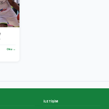
a
Oku →
İLETIŞIM