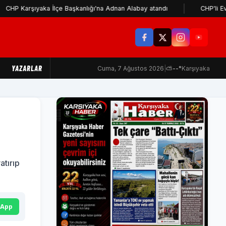
şıyaka İlçe Başkanlığı'na Adnan Alabay atandı
CHP'li Evsen: Cem
YAZARLAR
Cuma, 7 Ağustos 2026
|
⛅
--°
Karşıyaka
atırıp
sApp