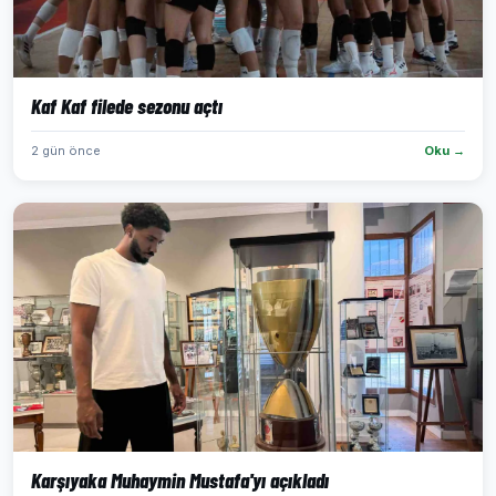
Kaf Kaf filede sezonu açtı
2 gün önce
Oku →
Karşıyaka Muhaymin Mustafa'yı açıkladı