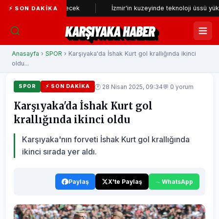
niden incelenecek
İzmir'in kuzeyinde teknoloji üssü yükseliyor
⚡ SON DAKIKA
KARŞIYAKA HABER
Anasayfa
›
SPOR
› Karşıyaka'da İshak Kurt gol krallığında ikinci
oldu...
🕐 28 Nisan 2025, 09:34
💬 0 yorum
SPOR
⚡ SON DAKIKA
Karşıyaka'da İshak Kurt gol
krallığında ikinci oldu
Karşıyaka'nın forveti İshak Kurt gol krallığında
ikinci sırada yer aldı.
Paylaş
X'te Paylaş
WhatsApp