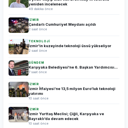
yeniden incelenecek
49 dakika önce
İZMİR
Çandarlı Cumhuriyet Meydanı açıldı
2 saat önce
TEKNOLOJİ
İzmir'in kuzeyinde teknoloji üssü yükseliyor
2 saat önce
GÜNDEM
Karşıyaka Belediyesi'ne 6. Başkan Yardımcısı...
7 saat önce
İZMİR
İzmir İtfaiyesi’ne 13,5 milyon Euro’luk teknoloji
yatırımı
10 saat önce
İZMİR
İzmir Yurttaş Meclisi; Çiğli, Karşıyaka ve
Bayraklı’da devam edecek
10 saat önce