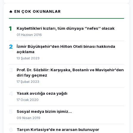
🔥 EN ÇOK OKUNANLAR
1
Kaybettikleri kızları, tüm dünyaya ‘’nefes’’ olacak
01 Haziran 2016
2
İzmir Büyükşehir'den Hilton Oteli binası hakkında
açıklama
13 Şubat 2023
3
Prof. Dr. Sözbilir: Karşıyaka, Bostanlı ve Mavişehir'den
diri fay geçmez
17 Şubat 2023
4
Yasak avcılığa ceza yağdı
17 Ocak 2020
5
Sosyal medya bizim işimiz...
09 Nisan 2019
6
Tarçın Kırtasiye'de ne ararsan bulunuyor