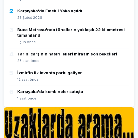
2
Karşıyaka'da Emekli Yaka açıldı
25 Şubat 2026
3
Buca Metrosu'nda tünellerin yaklaşık 22 kilometresi
tamamlandı
1 gün önce
4
Tarihi çarşının nasırlı elleri mirasın son bekçileri
23 saat önce
5
İzmir’in ilk lavanta parkı geliyor
12 saat önce
6
Karşıyaka'da kombineler satışta
1 saat önce