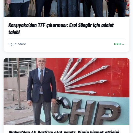
Karşıyaka'dan TFF çıkarması: Erol Söngür için adalet
talebi
1 gün önce
Oku →
Alabay'dan Ak Parti'ye stat yanıtı: Kimin hizmet ettiğini