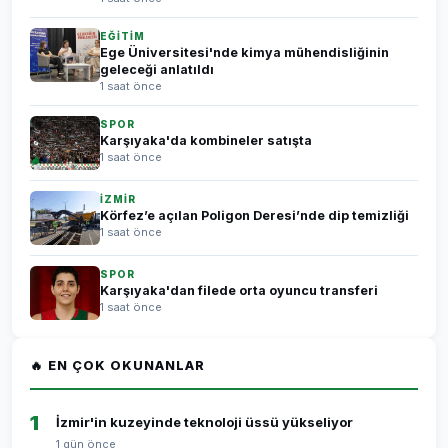
EĞİTİM
Ege Üniversitesi'nde kimya mühendisliğinin
geleceği anlatıldı
1 saat önce
SPOR
Karşıyaka'da kombineler satışta
1 saat önce
İZMİR
Körfez’e açılan Poligon Deresi’nde dip temizliği
1 saat önce
SPOR
Karşıyaka'dan filede orta oyuncu transferi
1 saat önce
🔥 EN ÇOK OKUNANLAR
1
İzmir'in kuzeyinde teknoloji üssü yükseliyor
1 gün önce