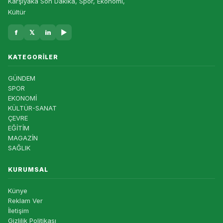
Karşıyaka Son Dakika, Spor, Ekonomi,
Kültür
f
𝕏
in
▶
KATEGORILER
GÜNDEM
SPOR
EKONOMİ
KÜLTÜR-SANAT
ÇEVRE
EĞİTİM
MAGAZİN
SAĞLIK
KURUMSAL
Künye
Reklam Ver
İletişim
Gizlilik Politikası