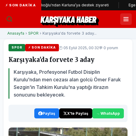
 Başkanı Dağlıoğlu'ndan Karluna’ya destek ziyareti
Ege Üniversite
⚡ SON DAKIKA
KARŞIYAKA HABER
Anasayfa
›
SPOR
› Karşıyaka'da forvete 3 aday...
🕐 05 Eylül 2025, 00:32
💬 0 yorum
SPOR
⚡ SON DAKIKA
Karşıyaka'da forvete 3 aday
Karşıyaka, Profesyonel Futbol Disiplin
Kurulu'ndan men cezası alan golcü Ömer Faruk
Sezgin'in Tahkim Kurulu'na yaptığı itirazın
sonucunu bekleyecek.
Paylaş
X'te Paylaş
WhatsApp