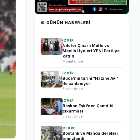
📅 GÜNÜN HABERLERI
İZMİR
Nilüfer Çınarlı Mutlu ve
Meclis Üyeleri YENİ Parti'ye
katıldı
4 saat önce
İZMİR
Buca’nın tarihi "Hazine Avı"
ile canlanıyor
5 saat önce
İZMİR
Başkan Eşki’den Çamdibi
çıkarması
5 saat önce
ÇEVRE
Bostanlı ve Manda dereleri
temizlendi