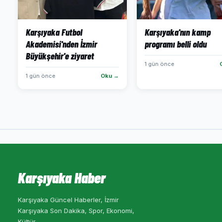
Karşıyaka Futbol
Karşıyaka'nın kamp
Akademisi'nden İzmir
programı belli oldu
Büyükşehir'e ziyaret
1 gün önce
1 gün önce
Oku →
Karşıyaka Haber
Karşıyaka Güncel Haberler, İzmir
Karşıyaka Son Dakika, Spor, Ekonomi,
Kültür