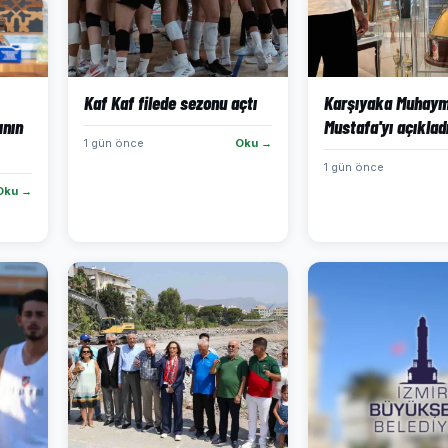
Kaf Kaf filede sezonu açtı
Karşıyaka Muhaym
ının
Mustafa'yı açıklad
1 gün önce
Oku →
1 gün önce
Oku →