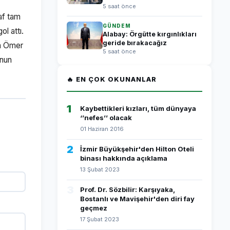
5 saat önce
af tam
GÜNDEM
ol attı.
Alabay: Örgütte kırgınlıkları
geride bırakacağız
an Ömer
5 saat önce
onun
🔥 EN ÇOK OKUNANLAR
1
Kaybettikleri kızları, tüm dünyaya
‘’nefes’’ olacak
01 Haziran 2016
2
İzmir Büyükşehir'den Hilton Oteli
binası hakkında açıklama
13 Şubat 2023
3
Prof. Dr. Sözbilir: Karşıyaka,
Bostanlı ve Mavişehir'den diri fay
geçmez
17 Şubat 2023