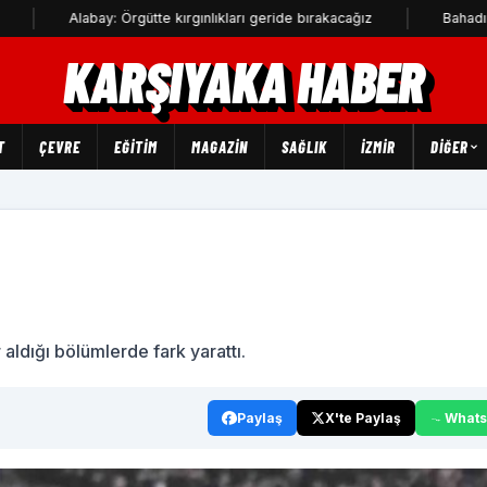
Alabay: Örgütte kırgınlıkları geride bırakacağız
Bahadır Kul: Den
KARŞIYAKA HABER
T
ÇEVRE
EĞİTİM
MAGAZİN
SAĞLIK
İZMİR
DIĞER
 aldığı bölümlerde fark yarattı.
Paylaş
X'te Paylaş
What