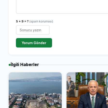
5 + 9 = ?
(spam koruması)
Yorum Gönder
İlgili Haberler