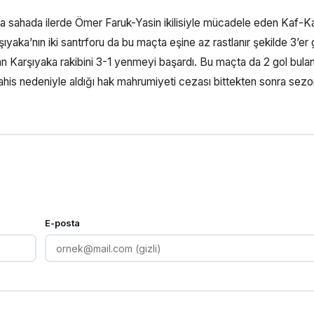
rıda sahada ilerde Ömer Faruk-Yasin ikilisiyle mücadele eden Kaf-K
şıyaka’nın iki santrforu da bu maçta eşine az rastlanır şekilde 3’er g
çıkan Karşıyaka rakibini 3-1 yenmeyi başardı. Bu maçta da 2 gol bul
, bahis nedeniyle aldığı hak mahrumiyeti cezası bittekten sonra sez
E-posta