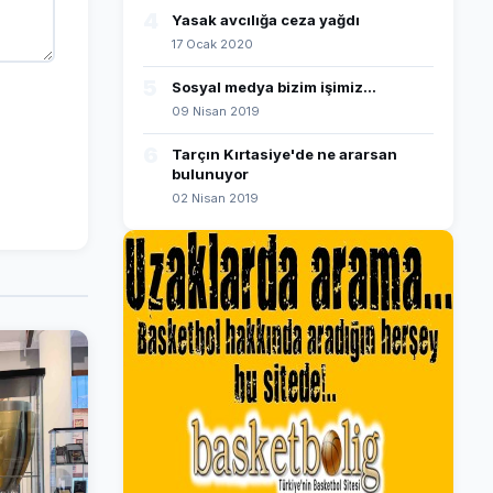
4
Yasak avcılığa ceza yağdı
17 Ocak 2020
5
Sosyal medya bizim işimiz...
09 Nisan 2019
6
Tarçın Kırtasiye'de ne ararsan
bulunuyor
02 Nisan 2019