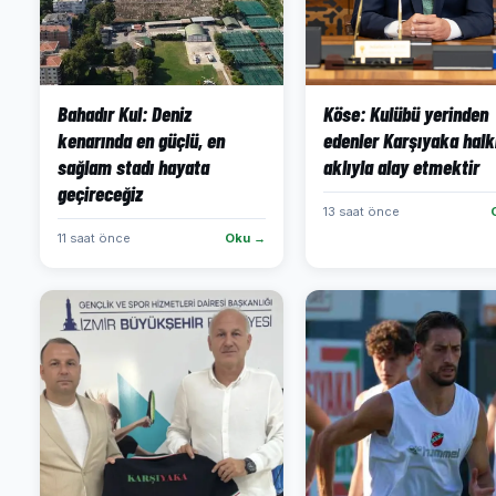
Bahadır Kul: Deniz
Köse: Kulübü yerinden
kenarında en güçlü, en
edenler Karşıyaka halk
sağlam stadı hayata
aklıyla alay etmektir
geçireceğiz
13 saat önce
11 saat önce
Oku →