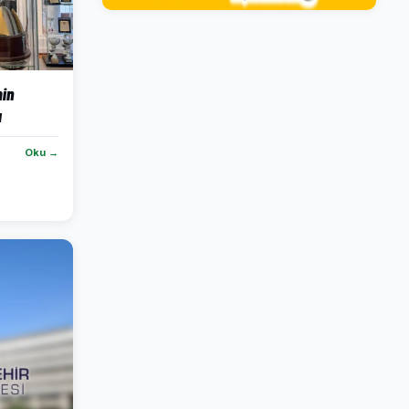
in
ı
Oku →