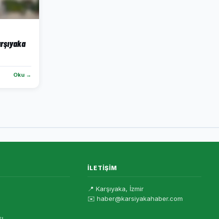
arşıyaka
Oku →
İLETIŞIM
📍 Karşıyaka, İzmir
✉️ haber@karsiyakahaber.com
sı