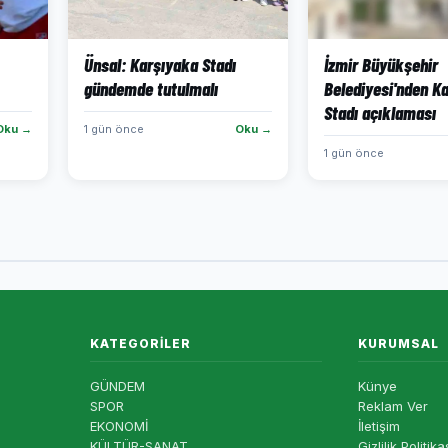
Ünsal: Karşıyaka Stadı
İzmir Büyükşehir
gündemde tutulmalı
Belediyesi'nden K
Stadı açıklaması
Oku →
1 gün önce
Oku →
1 gün önce
KATEGORILER
KURUMSAL
GÜNDEM
Künye
SPOR
Reklam Ver
EKONOMİ
İletişim
KÜLTÜR-SANAT
Gizlilik Politika