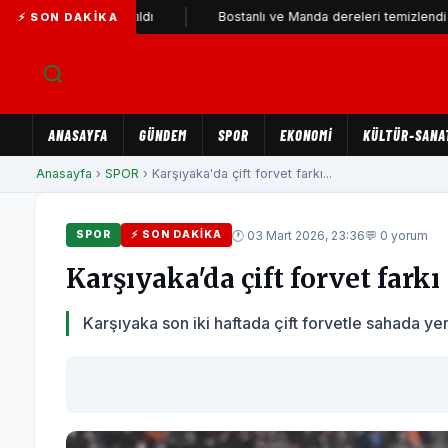
 Parti'ye katıldı
Bostanlı ve Manda dereleri temizlendi
⚡ SON DAKIKA
ANASAYFA
GÜNDEM
SPOR
EKONOMİ
KÜLTÜR-SANA
Anasayfa
›
SPOR
› Karşıyaka'da çift forvet farkı...
🕐 03 Mart 2026, 23:36
💬 0 yorum
SPOR
⚡ SON DAKIKA
Karşıyaka'da çift forvet farkı
Karşıyaka son iki haftada çift forvetle sahada yer