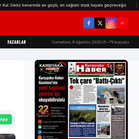
iz kenarında en güçlü, en sağlam stadı hayata geçireceğiz
Makine
YAZARLAR
Cumartesi, 8 Ağustos 2026
|
⛅
--°
Karşıyaka
sApp