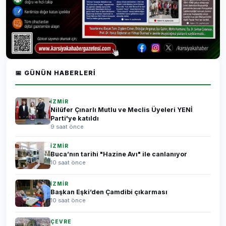
📅 GÜNÜN HABERLERI
İZMİR
Nilüfer Çınarlı Mutlu ve Meclis Üyeleri YENİ
Parti'ye katıldı
9 saat önce
İZMİR
Buca’nın tarihi "Hazine Avı" ile canlanıyor
10 saat önce
İZMİR
Başkan Eşki’den Çamdibi çıkarması
10 saat önce
ÇEVRE