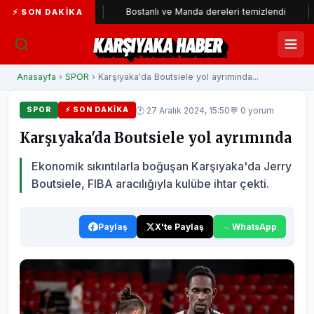
ye katıldı
Bostanlı ve Manda dereleri temizlendi
Alabay
⚡ SON DAKIKA
KARŞIYAKA HABER
Anasayfa
›
SPOR
› Karşıyaka'da Boutsiele yol ayrımında...
🕐 27 Aralık 2024, 15:50
💬 0 yorum
SPOR
⚡ SON DAKIKA
Karşıyaka'da Boutsiele yol ayrımında
Ekonomik sıkıntılarla boğuşan Karşıyaka'da Jerry
Boutsiele, FIBA aracılığıyla kulübe ihtar çekti.
Paylaş
X'te Paylaş
WhatsApp