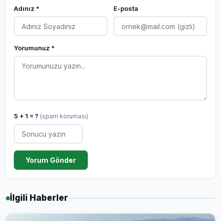
Adınız *
E-posta
Yorumunuz *
5 + 1 = ?
(spam koruması)
Yorum Gönder
İlgili Haberler