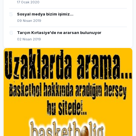
17 Ocak 2020
5
Sosyal medya bizim işimiz...
09 Nisan 2019
6
Tarçın Kırtasiye'de ne ararsan bulunuyor
02 Nisan 2019