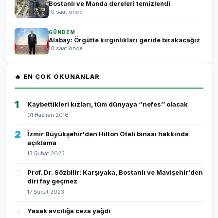
Bostanlı ve Manda dereleri temizlendi
10 saat önce
GÜNDEM
Alabay: Örgütte kırgınlıkları geride bırakacağız
10 saat önce
🔥 EN ÇOK OKUNANLAR
1
Kaybettikleri kızları, tüm dünyaya ‘’nefes’’ olacak
01 Haziran 2016
2
İzmir Büyükşehir'den Hilton Oteli binası hakkında
açıklama
13 Şubat 2023
3
Prof. Dr. Sözbilir: Karşıyaka, Bostanlı ve Mavişehir'den
diri fay geçmez
17 Şubat 2023
4
Yasak avcılığa ceza yağdı