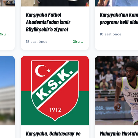
Karşıyaka Futbol
Karşıyaka'nın ka
Akademisi'nden İzmir
programı belli old
Büyükşehir'e ziyaret
Oku →
18 saat önce
18 saat önce
Oku →
Karşıyaka, Galatasaray ve
Muhaymin Mustaf