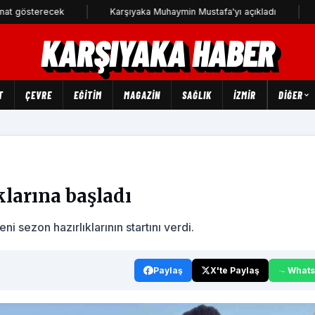
erecek
Karşıyaka Muhaymin Mustafa'yı açıkladı
CHP Kar
KARŞIYAKA HABER
T
ÇEVRE
EĞİTİM
MAGAZİN
SAĞLIK
İZMİR
DIĞER
klarına başladı
 sezon hazırlıklarının startını verdi.
Paylaş
X'te Paylaş
What