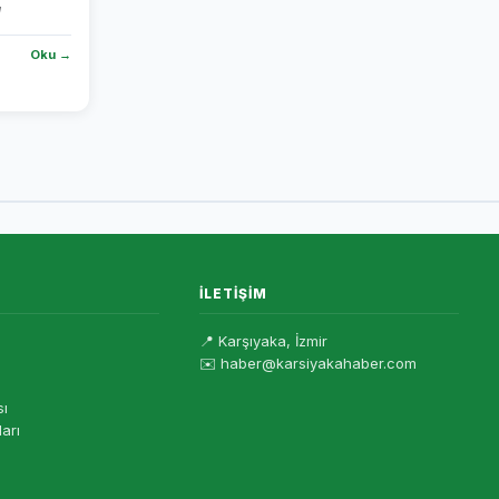
Oku →
İLETIŞIM
📍 Karşıyaka, İzmir
✉️ haber@karsiyakahaber.com
sı
ları