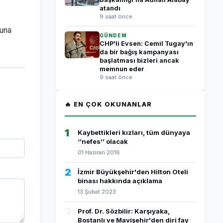
atandı
9 saat önce
suna
GÜNDEM
CHP'li Evsen: Cemil Tugay'ın
da bir bağış kampanyası
başlatması bizleri ancak
memnun eder
9 saat önce
🔥 EN ÇOK OKUNANLAR
1
Kaybettikleri kızları, tüm dünyaya
‘’nefes’’ olacak
01 Haziran 2016
2
İzmir Büyükşehir'den Hilton Oteli
binası hakkında açıklama
13 Şubat 2023
3
Prof. Dr. Sözbilir: Karşıyaka,
Bostanlı ve Mavişehir'den diri fay