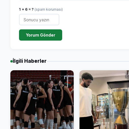
1 + 6 = ?
(spam koruması)
Yorum Gönder
İlgili Haberler