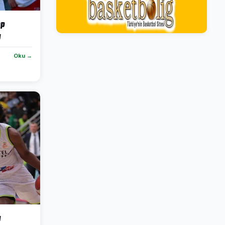
mp
u
Oku →
a