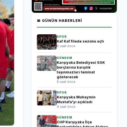
📅 GÜNÜN HABERLERI
SPOR
Kaf Kaf filede sezonu açtı
8 saat önce
GÜNDEM
Karşıyaka Belediyesi SGK
borçlarına karşılık
taşınmazları teminat
gösterecek
8 saat önce
SPOR
Karşıyaka Muhaymin
Mustafa'yı açıkladı
9 saat önce
GÜNDEM
CHP Karşıyaka İlçe
Başkanlığı'na Adnan Alabay