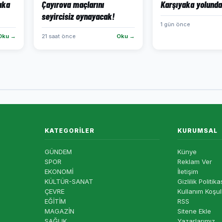
aka
Çayırova maçlarını
Karşıyaka yolunda
seyircisiz oynayacak!
1 gün önce
Oku →
21 saat önce
Oku →
KATEGORILER
KURUMSAL
GÜNDEM
Künye
SPOR
Reklam Ver
EKONOMİ
İletişim
KÜLTÜR-SANAT
Gizlilik Politika
ÇEVRE
Kullanım Koşul
EĞİTİM
RSS
MAGAZİN
Sitene Ekle
SAĞLIK
Yazarlarımız