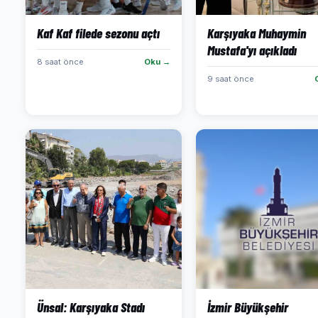
Kaf Kaf filede sezonu açtı
Karşıyaka Muhaymin
Mustafa'yı açıkladı
8 saat önce
Oku →
9 saat önce
Ünsal: Karşıyaka Stadı
İzmir Büyükşehir