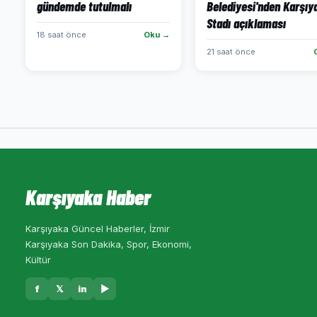
gündemde tutulmalı
Belediyesi'nden Karşıy
Stadı açıklaması
18 saat önce
Oku →
21 saat önce
Karşıyaka Haber
Karşıyaka Güncel Haberler, İzmir
Karşıyaka Son Dakika, Spor, Ekonomi,
Kültür
f
𝕏
in
▶