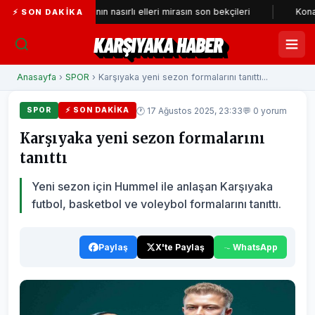
Tarihi çarşının nasırlı elleri mirasın son bekçileri
Konak’a yeni n
⚡ SON DAKIKA
KARŞIYAKA HABER
Anasayfa
›
SPOR
› Karşıyaka yeni sezon formalarını tanıttı...
🕐 17 Ağustos 2025, 23:33
💬 0 yorum
SPOR
⚡ SON DAKIKA
Karşıyaka yeni sezon formalarını
tanıttı
Yeni sezon için Hummel ile anlaşan Karşıyaka
futbol, basketbol ve voleybol formalarını tanıttı.
Paylaş
X'te Paylaş
WhatsApp