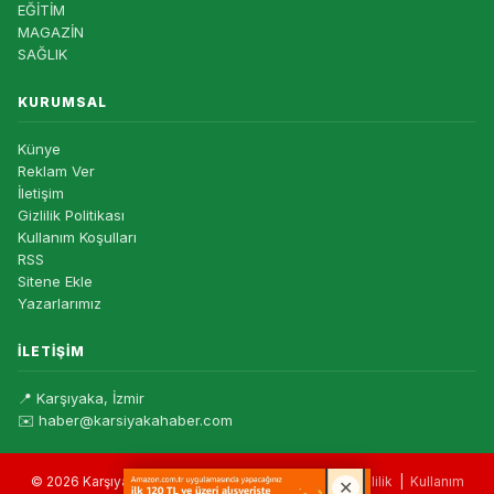
EĞİTİM
MAGAZİN
SAĞLIK
KURUMSAL
Künye
Reklam Ver
İletişim
Gizlilik Politikası
Kullanım Koşulları
RSS
Sitene Ekle
Yazarlarımız
İLETIŞIM
📍 Karşıyaka, İzmir
✉️ haber@karsiyakahaber.com
© 2026 Karşıyaka Haber — Tüm hakları saklıdır. |
Gizlilik
|
Kullanım