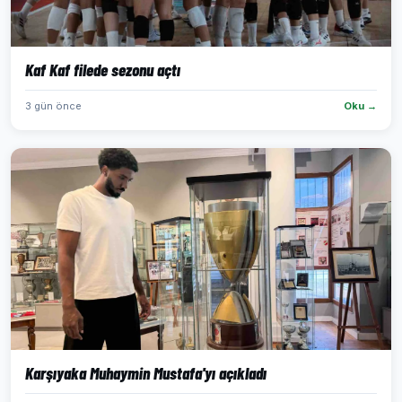
Kaf Kaf filede sezonu açtı
3 gün önce
Oku →
Karşıyaka Muhaymin Mustafa'yı açıkladı