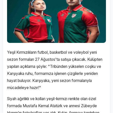
Yeşil Kırmızılıların futbol, basketbol ve voleybol yeni
sezon formaları 27 Ağustos'ta satışa çıkacak. Kulüpten
yapılan açıklama şöyle: "Tribünden yükselen coşku ve
Karşıyaka ruhu, formamıza işlenen çizgilerle yeniden
hayat buluyor. Karşıyaka, yeni sezon formalarıyla
mücadeleye hazır!"
Siyah ağırlıklı ve kolları yeşil-kırmızı renkte olan özel
formada Mustafa Kemal Atatürk ve annesi Zübeyde
Hanım’ın fotoğrafları yer aldı. Kulüp, formayı tanıtırken,