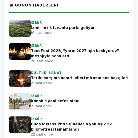
📅 GÜNÜN HABERLERI
İZMİR
İzmir’in ilk lavanta parkı geliyor
10 saat önce
İZMİR
TeosFest 2026, "yarın 2027 için başlıyoruz"
mesajıyla sona erdi
20 saat önce
KÜLTÜR-SANAT
Tarihi çarşının nasırlı elleri mirasın son bekçileri
21 saat önce
İZMİR
Konak’a yeni nefes alanı
21 saat önce
İZMİR
Buca Metrosu'nda tünellerin yaklaşık 22
kilometresi tamamlandı
22 saat önce