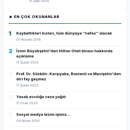
15 saat önce
🔥 EN ÇOK OKUNANLAR
1
Kaybettikleri kızları, tüm dünyaya ‘’nefes’’ olacak
01 Haziran 2016
2
İzmir Büyükşehir'den Hilton Oteli binası hakkında
açıklama
13 Şubat 2023
3
Prof. Dr. Sözbilir: Karşıyaka, Bostanlı ve Mavişehir'den
diri fay geçmez
17 Şubat 2023
4
Yasak avcılığa ceza yağdı
17 Ocak 2020
5
Sosyal medya bizim işimiz...
09 Nisan 2019