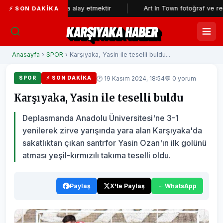
lkının aklıyla alay etmektir
Art In Town fotoğraf ve resim sergisi
⚡ SON DAKIKA
KARŞIYAKA HABER
Anasayfa
›
SPOR
› Karşıyaka, Yasin ile teselli buldu...
🕐 19 Kasım 2024, 18:54
💬 0 yorum
SPOR
⚡ SON DAKIKA
Karşıyaka, Yasin ile teselli buldu
Deplasmanda Anadolu Üniversitesi'ne 3-1
yenilerek zirve yarışında yara alan Karşıyaka'da
sakatlıktan çıkan santrfor Yasin Ozan'ın ilk golünü
atması yeşil-kırmızılı takıma teselli oldu.
Paylaş
X'te Paylaş
WhatsApp