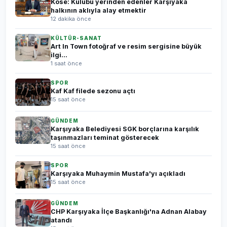
Köse: Kulübü yerinden edenler Karşıyaka
halkının aklıyla alay etmektir
12 dakika önce
KÜLTÜR-SANAT
Art In Town fotoğraf ve resim sergisine büyük
ilgi...
1 saat önce
SPOR
Kaf Kaf filede sezonu açtı
15 saat önce
GÜNDEM
Karşıyaka Belediyesi SGK borçlarına karşılık
taşınmazları teminat gösterecek
15 saat önce
SPOR
Karşıyaka Muhaymin Mustafa'yı açıkladı
15 saat önce
GÜNDEM
CHP Karşıyaka İlçe Başkanlığı'na Adnan Alabay
atandı