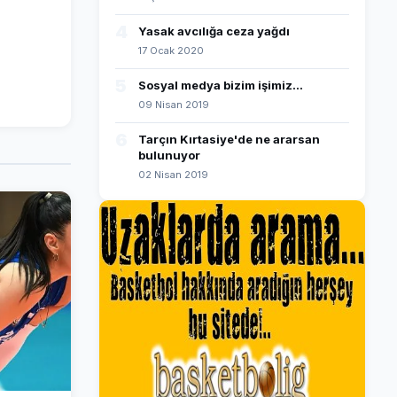
4
Yasak avcılığa ceza yağdı
17 Ocak 2020
5
Sosyal medya bizim işimiz...
09 Nisan 2019
6
Tarçın Kırtasiye'de ne ararsan
bulunuyor
02 Nisan 2019