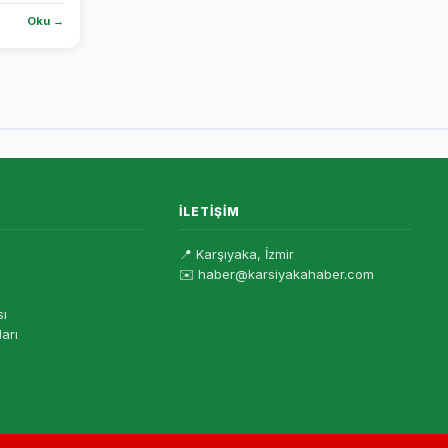
Oku →
İLETIŞIM
📍 Karşıyaka, İzmir
✉️ haber@karsiyakahaber.com
sı
ları