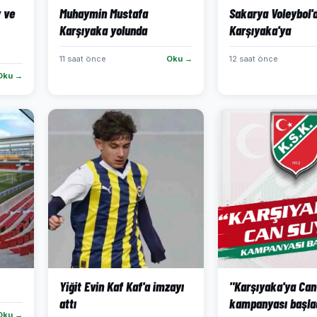
 ve
Muhaymin Mustafa
Sakarya Voleybol'
Karşıyaka yolunda
Karşıyaka'ya
11 saat önce
Oku →
12 saat önce
Oku →
Yiğit Evin Kaf Kaf'a imzayı
"Karşıyaka'ya Can
attı
kampanyası başla
Oku →