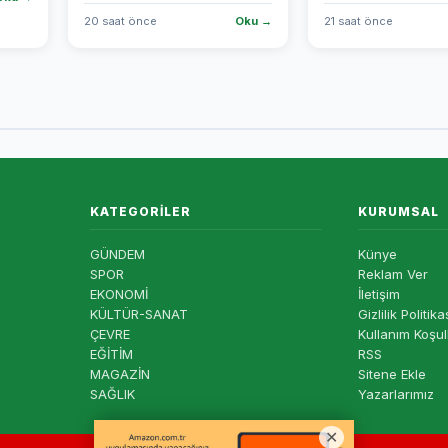
20 saat önce
Oku →
21 saat önce
KATEGORILER
KURUMSAL
GÜNDEM
Künye
SPOR
Reklam Ver
EKONOMİ
İletişim
KÜLTÜR-SANAT
Gizlilik Politika
ÇEVRE
Kullanım Koşul
EĞİTİM
RSS
MAGAZİN
Sitene Ekle
SAĞLIK
Yazarlarımız