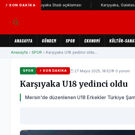
iyesi'nden Karşıyaka Stadı açıklaması
Karşıyaka, Galatasaray ve 
⚡ SON DAKIKA
ANASAYFA
GÜNDEM
SPOR
EKONOMİ
KÜLTÜR-SANA
Anasayfa
›
SPOR
› Karşıyaka U18 yedinci oldu...
🕐 27 Mayıs 2025, 18:52
💬 0 yorum
SPOR
⚡ SON DAKIKA
Karşıyaka U18 yedinci oldu
Mersin'de düzenlenen U18 Erkekler Türkiye Şampi