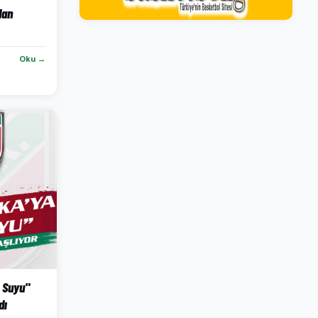
dan
Oku →
 Suyu"
dı