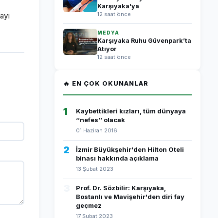
Karşıyaka'ya
12 saat önce
ayı
MEDYA
Karşıyaka Ruhu Güvenpark’ta
Atıyor
12 saat önce
🔥 EN ÇOK OKUNANLAR
1
Kaybettikleri kızları, tüm dünyaya
‘’nefes’’ olacak
01 Haziran 2016
2
İzmir Büyükşehir'den Hilton Oteli
binası hakkında açıklama
13 Şubat 2023
3
Prof. Dr. Sözbilir: Karşıyaka,
Bostanlı ve Mavişehir'den diri fay
geçmez
17 Şubat 2023