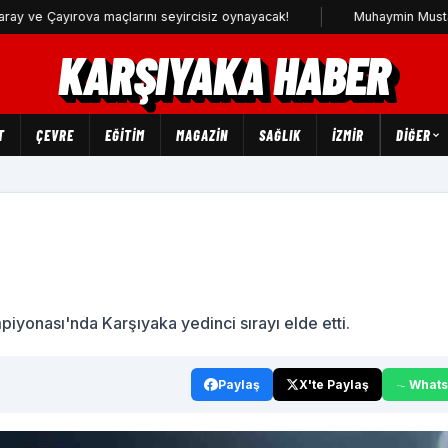
Çayırova maçlarını seyircisiz oynayacak!
Muhaymin Mustafa Karş
KARŞIYAKA HABER
T
ÇEVRE
EĞİTİM
MAGAZİN
SAĞLIK
İZMİR
DIĞER
yonası'nda Karşıyaka yedinci sırayı elde etti.
Paylaş
X'te Paylaş
What