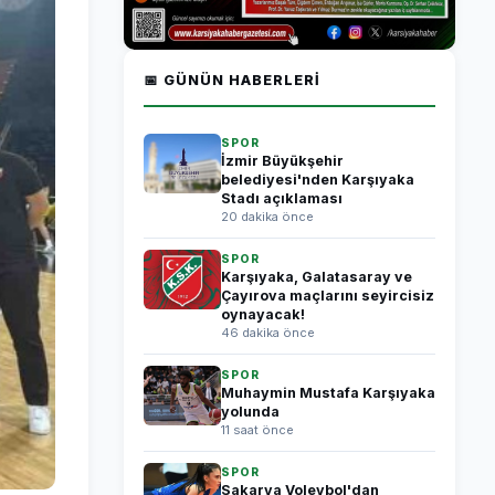
📅 GÜNÜN HABERLERI
SPOR
İzmir Büyükşehir
belediyesi'nden Karşıyaka
Stadı açıklaması
20 dakika önce
SPOR
Karşıyaka, Galatasaray ve
Çayırova maçlarını seyircisiz
oynayacak!
46 dakika önce
SPOR
Muhaymin Mustafa Karşıyaka
yolunda
11 saat önce
SPOR
Sakarya Voleybol'dan