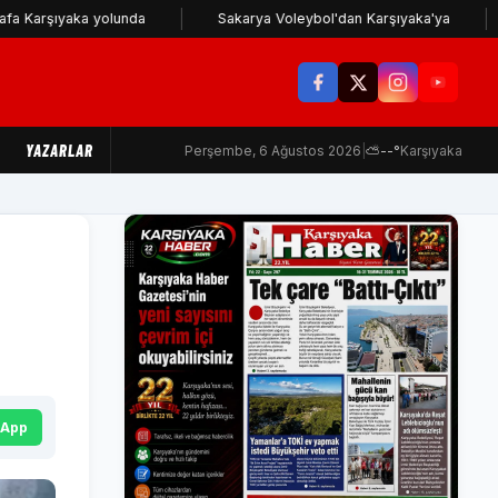
ıyaka yolunda
Sakarya Voleybol'dan Karşıyaka'ya
Kar
YAZARLAR
Perşembe, 6 Ağustos 2026
|
⛅
--°
Karşıyaka
sApp