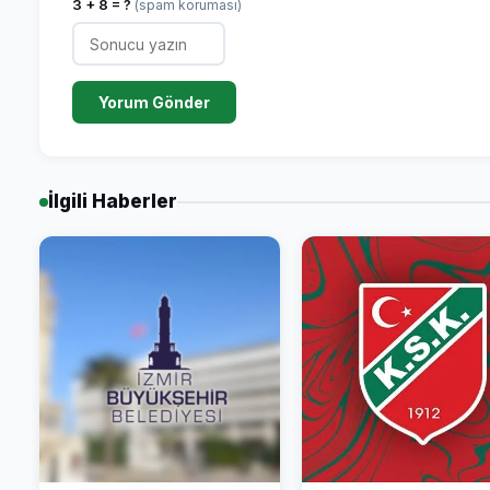
3 + 8 = ?
(spam koruması)
Yorum Gönder
İlgili Haberler