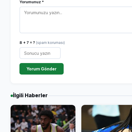
Yorumunuz *
8 + 7 = ?
(spam koruması)
Yorum Gönder
İlgili Haberler