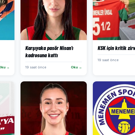
Karşıyaka pasör Nisan'ı
KSK için kritik zir
kadrosuna kattı
19 saat önce
Oku →
19 saat önce
Oku →