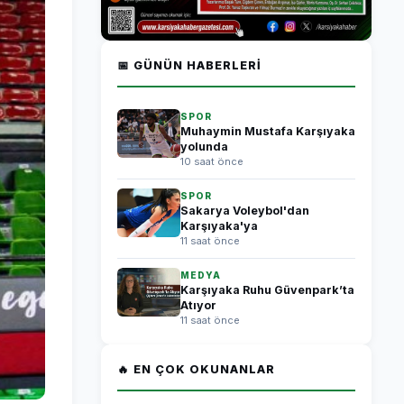
📅 GÜNÜN HABERLERI
SPOR
Muhaymin Mustafa Karşıyaka
yolunda
10 saat önce
SPOR
Sakarya Voleybol'dan
Karşıyaka'ya
11 saat önce
MEDYA
Karşıyaka Ruhu Güvenpark’ta
Atıyor
11 saat önce
🔥 EN ÇOK OKUNANLAR