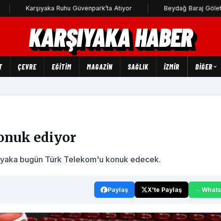
Karşıyaka Ruhu Güvenpark’ta Atıyor
Beydağ Baraj Göleti'ne uç
KARŞIYAKA HABER
T
ÇEVRE
EĞİTİM
MAGAZİN
SAĞLIK
İZMİR
DIĞER
onuk ediyor
rşıyaka bugün Türk Telekom'u konuk edecek.
Paylaş
X'te Paylaş
What