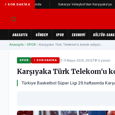
 Karşıyaka yolunda
Sakarya Voleybol'dan Karşıyaka'ya
⚡ SON DAKIKA
ANASAYFA
GÜNDEM
SPOR
EKONOMİ
KÜLTÜR-SANA
Anasayfa
›
SPOR
› Karşıyaka Türk Telekom'u konuk ediyor...
🕐 11 Mayıs 2025, 00:57
💬 0 yorum
SPOR
⚡ SON DAKIKA
Karşıyaka Türk Telekom'u k
Türkiye Basketbol Süper Ligi 29.haftasında Ka