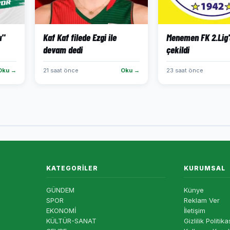
u"
Kaf Kaf filede Ezgi ile
Menemen FK 2.Lig
devam dedi
çekildi
Oku →
21 saat önce
Oku →
23 saat önce
KATEGORILER
KURUMSAL
GÜNDEM
Künye
SPOR
Reklam Ver
EKONOMİ
İletişim
KÜLTÜR-SANAT
Gizlilik Politika