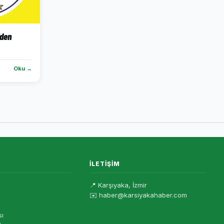
'den
Oku →
İLETIŞIM
📍 Karşıyaka, İzmir
✉️ haber@karsiyakahaber.com
sı