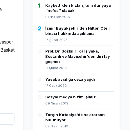
1
Kaybettikleri kızları, tüm dünyaya
a
‘’nefes’’ olacak
01 Haziran 2016
2
İzmir Büyükşehir'den Hilton Oteli
binası hakkında açıklama
13 Şubat 2023
ovaspor
a Basket
3
Prof. Dr. Sözbilir: Karşıyaka,
Bostanlı ve Mavişehir'den diri fay
geçmez
17 Şubat 2023
4
Yasak avcılığa ceza yağdı
17 Ocak 2020
5
Sosyal medya bizim işimiz...
09 Nisan 2019
6
Tarçın Kırtasiye'de ne ararsan
bulunuyor
02 Nisan 2019