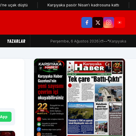
ak düştü
Karşıyaka pasör Nisan'ı kadrosuna kattı
KSK iç
YAZARLAR
Perşembe, 6 Ağustos 2026
|
⛅
--°
Karşıyaka
sApp