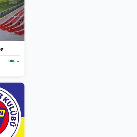
ve
Oku →