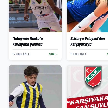
Muhaymin Mustafa
Sakarya Voleybol'dan
Karşıyaka yolunda
Karşıyaka'ya
10 saat önce
Oku →
11 saat önce