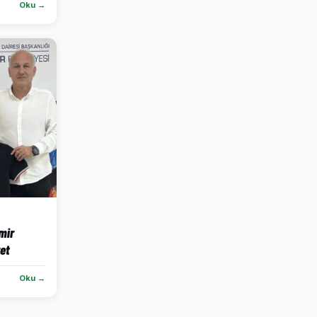
Oku →
mir
ret
Oku →