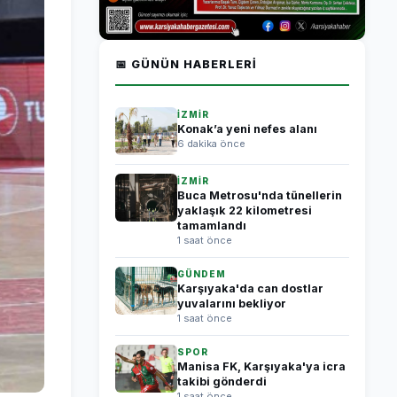
📅 GÜNÜN HABERLERI
İZMİR
Konak’a yeni nefes alanı
6 dakika önce
İZMİR
Buca Metrosu'nda tünellerin
yaklaşık 22 kilometresi
tamamlandı
1 saat önce
GÜNDEM
Karşıyaka'da can dostlar
yuvalarını bekliyor
1 saat önce
SPOR
Manisa FK, Karşıyaka'ya icra
takibi gönderdi
1 saat önce