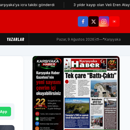
 icra takibi gönderdi
3 yıldır kayıp olan Veli Eren Atay'ın telef
YAZARLAR
Pazar, 9 Ağustos 2026
|
⛅
--°
Karşıyaka
sApp