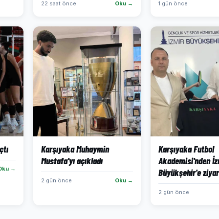
22 saat önce
Oku →
1 gün önce
çtı
Karşıyaka Muhaymin
Karşıyaka Futbol
Mustafa'yı açıkladı
Akademisi'nden İz
Oku →
Büyükşehir'e ziya
2 gün önce
Oku →
2 gün önce