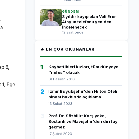
GÜNDEM
3 yıldır kayıp olan Veli Eren
.
Atay'ın telefonu yeniden
la
incelenecek
12 saat önce
🔥 EN ÇOK OKUNANLAR
1
ep 6,
Kaybettikleri kızları, tüm dünyaya
‘’nefes’’ olacak
01 Haziran 2016
t 1, Ege
2
İzmir Büyükşehir'den Hilton Oteli
binası hakkında açıklama
13 Şubat 2023
3
Prof. Dr. Sözbilir: Karşıyaka,
Bostanlı ve Mavişehir'den diri fay
geçmez
17 Şubat 2023