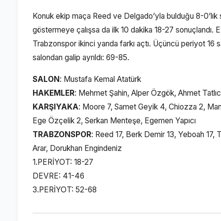
Konuk ekip maça Reed ve Delgado’yla bulduğu 8-0’lık ser
göstermeye çalışsa da ilk 10 dakika 18-27 sonuçlandı. Ev
Trabzonspor ikinci yarıda farkı açtı. Üçüncü periyot 16 
salondan galip ayrıldı: 69-85.
SALON
: Mustafa Kemal Atatürk
HAKEMLER
: Mehmet Şahin, Alper Özgök, Ahmet Tatlıc
KARŞIYAKA
: Moore 7, Samet Geyik 4, Chiozza 2, Man
Ege Özçelik 2, Serkan Menteşe, Egemen Yapıcı
TRABZONSPOR
: Reed 17, Berk Demir 13, Yeboah 17, T
Arar, Dorukhan Engindeniz
1.PERİYOT: 18-27
DEVRE: 41-46
3.PERİYOT: 52-68