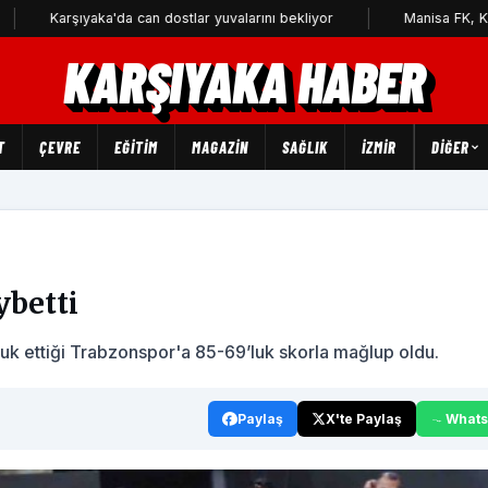
rşıyaka'da can dostlar yuvalarını bekliyor
Manisa FK, Karşıyaka'ya
KARŞIYAKA HABER
T
ÇEVRE
EĞİTİM
MAGAZİN
SAĞLIK
İZMİR
DIĞER
ybetti
uk ettiği Trabzonspor'a 85-69’luk skorla mağlup oldu.
Paylaş
X'te Paylaş
What