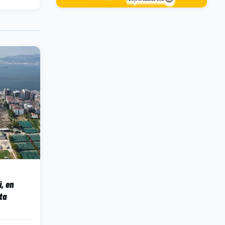
, en
ta