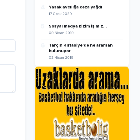
4
Yasak avcılığa ceza yağdı
17 Ocak 2020
5
Sosyal medya bizim işimiz...
09 Nisan 2019
6
Tarçın Kırtasiye'de ne ararsan
bulunuyor
02 Nisan 2019