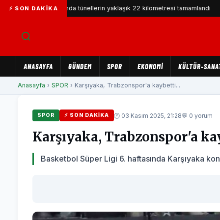
ca Metrosu'nda tünellerin yaklaşık 22 kilometresi tamamlandı
Ka
⚡ SON DAKIKA
ANASAYFA
GÜNDEM
SPOR
EKONOMİ
KÜLTÜR-SANA
Anasayfa
›
SPOR
› Karşıyaka, Trabzonspor'a kaybetti...
🕐 03 Kasım 2025, 21:28
💬 0 yorum
SPOR
⚡ SON DAKIKA
Karşıyaka, Trabzonspor'a ka
Basketbol Süper Ligi 6. haftasında Karşıyaka kon