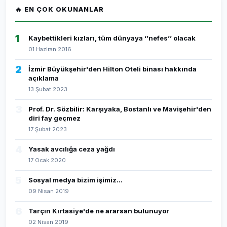
🔥 EN ÇOK OKUNANLAR
1
Kaybettikleri kızları, tüm dünyaya ‘’nefes’’ olacak
01 Haziran 2016
2
İzmir Büyükşehir'den Hilton Oteli binası hakkında
açıklama
13 Şubat 2023
3
Prof. Dr. Sözbilir: Karşıyaka, Bostanlı ve Mavişehir'den
diri fay geçmez
17 Şubat 2023
4
Yasak avcılığa ceza yağdı
17 Ocak 2020
5
Sosyal medya bizim işimiz...
09 Nisan 2019
6
Tarçın Kırtasiye'de ne ararsan bulunuyor
02 Nisan 2019