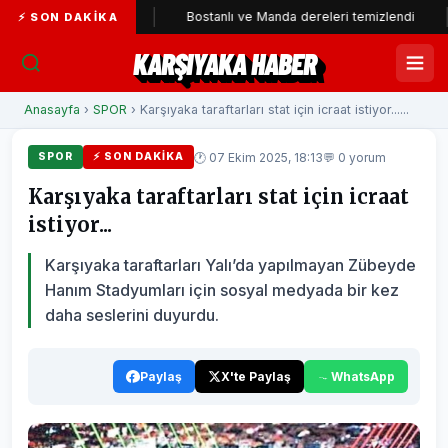
ti'ye katıldı
Bostanlı ve Manda dereleri temizlendi
Ala
⚡ SON DAKIKA
KARŞIYAKA HABER
Anasayfa
›
SPOR
› Karşıyaka taraftarları stat için icraat istiyor......
🕐 07 Ekim 2025, 18:13
💬 0 yorum
SPOR
⚡ SON DAKIKA
Karşıyaka taraftarları stat için icraat
istiyor...
Karşıyaka taraftarları Yalı’da yapılmayan Zübeyde
Hanım Stadyumları için sosyal medyada bir kez
daha seslerini duyurdu.
Paylaş
X'te Paylaş
WhatsApp