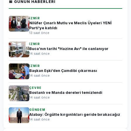
📅 GÜNÜN HABERLERI
İZMİR
Nilüfer Çınarlı Mutlu ve Meclis Üyeleri YENİ
Parti'ye katıldı
13 saat önce
İZMİR
Buca’nın tarihi "Hazine Avı" ile canlanıyor
14 saat önce
İZMİR
Başkan Eşki’den Çamdibi çıkarması
14 saat önce
ÇEVRE
Bostanlı ve Manda dereleri temizlendi
14 saat önce
GÜNDEM
Alabay: Örgütte kırgınlıkları geride bırakacağız
14 saat önce