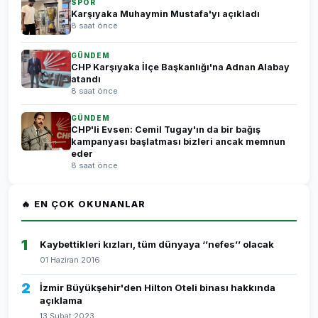
SPOR
Karşıyaka Muhaymin Mustafa'yı açıkladı
8 saat önce
GÜNDEM
CHP Karşıyaka İlçe Başkanlığı'na Adnan Alabay
atandı
8 saat önce
GÜNDEM
CHP'li Evsen: Cemil Tugay'ın da bir bağış
kampanyası başlatması bizleri ancak memnun
eder
8 saat önce
🔥 EN ÇOK OKUNANLAR
1
Kaybettikleri kızları, tüm dünyaya ‘’nefes’’ olacak
01 Haziran 2016
2
İzmir Büyükşehir'den Hilton Oteli binası hakkında
açıklama
13 Şubat 2023