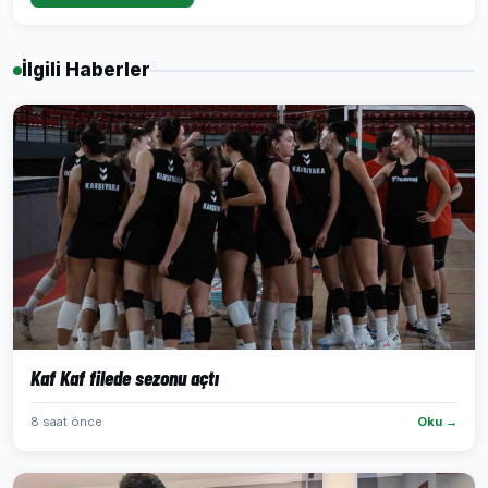
İlgili Haberler
Kaf Kaf filede sezonu açtı
8 saat önce
Oku →