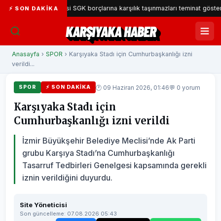
ıyaka Belediyesi SGK borçlarına karşılık taşınmazları teminat gösterecek
⚡ SON DAKIKA
KARŞIYAKA HABER
Anasayfa
›
SPOR
› Karşıyaka Stadı için Cumhurbaşkanlığı izni
verildi...
🕐 09 Haziran 2026, 01:46
💬 0 yorum
SPOR
⚡ SON DAKIKA
Karşıyaka Stadı için
Cumhurbaşkanlığı izni verildi
İzmir Büyükşehir Belediye Meclisi’nde Ak Parti
grubu Karşıya Stadı’na Cumhurbaşkanlığı
Tasarruf Tedbirleri Genelgesi kapsamında gerekli
iznin verildiğini duyurdu.
Site Yöneticisi
Son güncelleme: 07.08.2026 05:43