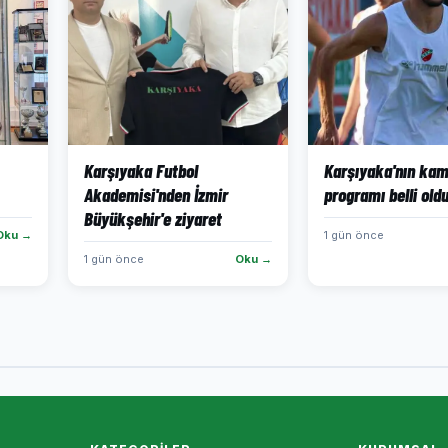
Karşıyaka Futbol
Karşıyaka'nın ka
Akademisi'nden İzmir
programı belli old
Büyükşehir'e ziyaret
Oku →
1 gün önce
1 gün önce
Oku →