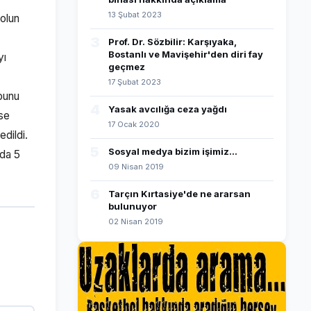
13 Şubat 2023
olun
3
Prof. Dr. Sözbilir: Karşıyaka,
Bostanlı ve Mavişehir'den diri fay
yı
geçmez
17 Şubat 2023
 bunu
4
Yasak avcılığa ceza yağdı
rse
17 Ocak 2020
edildi.
5
Sosyal medya bizim işimiz...
nda 5
09 Nisan 2019
6
Tarçın Kırtasiye'de ne ararsan
bulunuyor
02 Nisan 2019