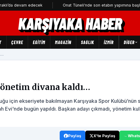
evam edecek
Onat Tüneli'nde son etabın yapımına başlanıyor
KARŞIYAKA HABER
T
ÇEVRE
EĞİTİM
MAGAZİN
SAĞLIK
İZMİR
DIĞER
..
yönetim divana kaldı…
lduğu için ekseriyete bakılmayan Karşıyaka Spor Kulübü’nün 
h Evi'nde bugün yapıldı. Başkan adayı çıkmadı, yönetim ku
Paylaş
X'te Paylaş
What