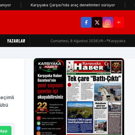
Karşıyaka Çarşısı’nda araç denetimleri sürüyor
Karşıyaka'da
YAZARLAR
Cumartesi, 8 Ağustos 2026
|
⛅
--°
Karşıyaka
seçimli
lübü
sApp