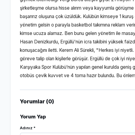
şirketleşme olursa hisse alırım veya kayyumla görüşm
başarırız oluşuna çok üzüldük. Kulübün kimseye 1 kuru
yönetim gelsin o parayla basketbol takımına reklam ver
kimse ucuza alamaz. Ben bunu gelen yönetim ile masa
Hasan Denizkurdu, Ergüllü'nün icra takibini yüksek faizde
konuşacağını iletti. Kerem Ali Sürekli, "Herkes iyi niyetl
göreve talip olan kişilerle görüşür. Ergüllü de çok iyi niyet
Karşıyaka Spor Kulübü’nün yapılan genel kurulda geniş g
otobüs çevik kuvvet ve 4 toma hazır bulundu. Bu önlemleri
Yorumlar (0)
Yorum Yap
Adınız *