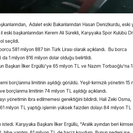
aşkanlarından, Adalet eski Bakanlarından Hasan Denizkurdu, eski 
 il eski başkanlarından Kerem Ali Sürekli, Karşıyaka Spor Kulübü D
l seçildi.
 borcu 581 milyon 887 bin Türk Lirası olarak açıklandı. Bu borca
 1 milyon 816 milyon dolar olduğu belirtildi.
cun Başkan İlker Ergüllü'ye 65 milyon TL ve Nazım Torbaoğlu'na 
mi borçlanma limitinin aşıldığı görüldü. Yeşil-kırmızılı yönetim 15 
e borçlanma limitinin 74 milyon TL aşıldığı açıklandı.
ı yönetimin ibra edilmemesi gerektiğini bildirdi. Hali Zeki Osma,
n 61 milyon TL yaptığı işlemin yüksek faizden dolayı 84 milyon TL
istedi. Karşıyaka Başkanı İlker Ergüllü, "Aralık ayından beri kimse
 TL hibe yaptım, 61 milyon TL de haciz koydum. Bunun nedeni ise