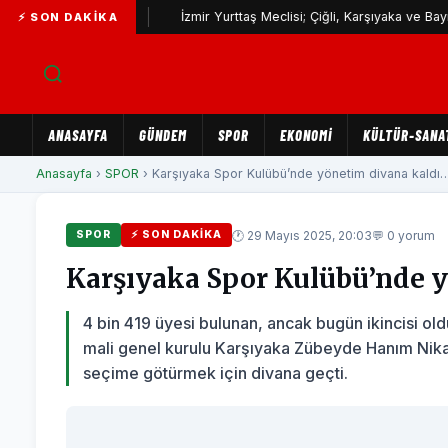
yatırımı
İzmir Yurttaş Meclisi; Çiğli, Karşıyaka ve Bayraklı’da d
⚡ SON DAKIKA
ANASAYFA
GÜNDEM
SPOR
EKONOMİ
KÜLTÜR-SANA
Anasayfa
›
SPOR
› Karşıyaka Spor Kulübü’nde yönetim divana kaldı….
🕐 29 Mayıs 2025, 20:03
💬 0 yorum
SPOR
⚡ SON DAKIKA
Karşıyaka Spor Kulübü’nde 
4 bin 419 üyesi bulunan, ancak bugün ikincisi o
mali genel kurulu Karşıyaka Zübeyde Hanım Nika
seçime götürmek için divana geçti.