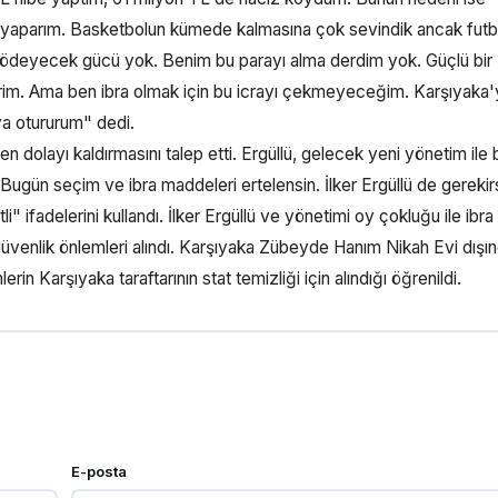
e yaparım. Basketbolun kümede kalmasına çok sevindik ancak futb
ş ödeyecek gücü yok. Benim bu parayı alma derdim yok. Güçlü bir
irim. Ama ben ibra olmak için bu icrayı çekmeyeceğim. Karşıyaka'
ya otururum" dedi.
n dolayı kaldırmasını talep etti. Ergüllü, gelecek yeni yönetim ile
i. Bugün seçim ve ibra maddeleri ertelensin. İlker Ergüllü de gereki
li" ifadelerini kullandı. İlker Ergüllü ve yönetimi oy çokluğu ile ibra 
üvenlik önlemleri alındı. Karşıyaka Zübeyde Hanım Nikah Evi dışı
n Karşıyaka taraftarının stat temizliği için alındığı öğrenildi.
E-posta