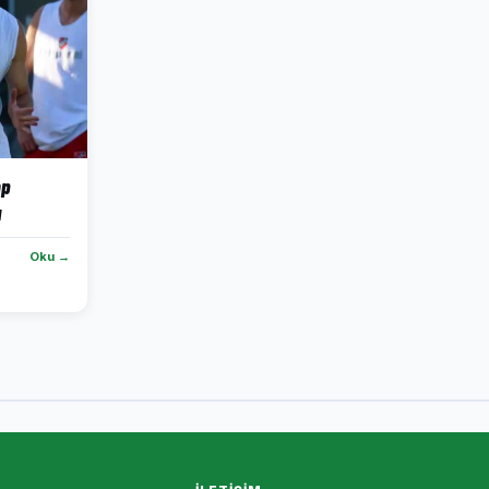
mp
u
Oku →