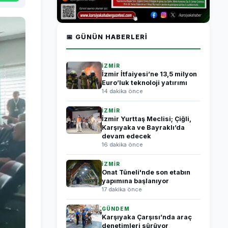
📅 GÜNÜN HABERLERI
İZMİR
İzmir İtfaiyesi’ne 13,5 milyon
Euro’luk teknoloji yatırımı
14 dakika önce
İZMİR
İzmir Yurttaş Meclisi; Çiğli,
Karşıyaka ve Bayraklı’da
devam edecek
16 dakika önce
İZMİR
Onat Tüneli'nde son etabın
yapımına başlanıyor
17 dakika önce
GÜNDEM
Karşıyaka Çarşısı’nda araç
denetimleri sürüyor