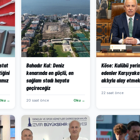
stat
Bahadır Kul: Deniz
Köse: Kulübü yeri
iğini
kenarında en güçlü, en
edenler Karşıyaka 
kımız
sağlam stadı hayata
aklıyla alay etmek
geçireceğiz
22 saat önce
Oku →
20 saat önce
Oku →