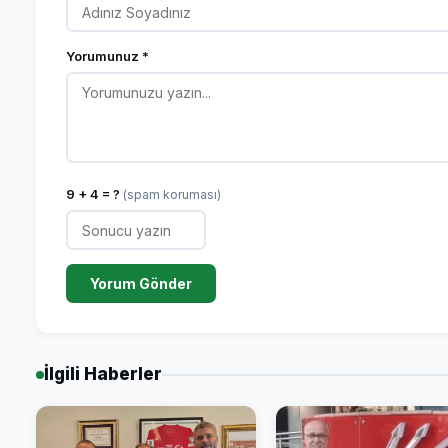
Yorumunuz *
9 + 4 = ?
(spam koruması)
Yorum Gönder
İlgili Haberler