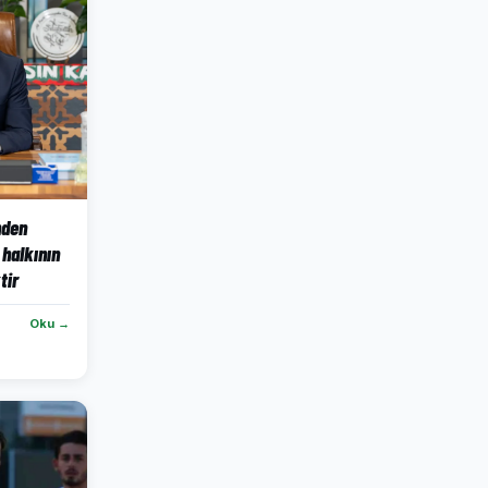
nden
halkının
tir
Oku →