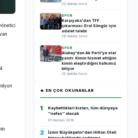
22 dakika önce
SPOR
Karşıyaka'dan TFF
yönetici
çıkarması: Erol Söngür için
adalet talebi
ivan
28 dakika önce
SPOR
Alabay'dan Ak Parti'ye stat
yanıtı: Kimin hizmet ettiğini
kimin eleştirdiğini halkımız
14
biliyor
32 dakika önce
milyon
🔥 EN ÇOK OKUNANLAR
1
Kaybettikleri kızları, tüm dünyaya
‘’nefes’’ olacak
01 Haziran 2016
nin
2
İzmir Büyükşehir'den Hilton Oteli
binası hakkında açıklama