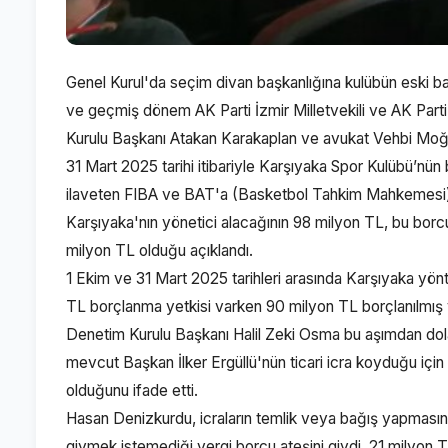
Genel Kurul'da seçim divan başkanlığına kulübün eski b
ve geçmiş dönem AK Parti İzmir Milletvekili ve AK Parti
Kurulu Başkanı Atakan Karakaplan ve avukat Vehbi Moğo
31 Mart 2025 tarihi itibariyle Karşıyaka Spor Kulübü’nün
ilaveten FIBA ve BAT'a (Basketbol Tahkim Mahkemesi) da
Karşıyaka'nın yönetici alacağının 98 milyon TL, bu bor
milyon TL olduğu açıklandı.
1 Ekim ve 31 Mart 2025 tarihleri arasında Karşıyaka yönte
TL borçlanma yetkisi varken 90 milyon TL borçlanılmış v
Denetim Kurulu Başkanı Halil Zeki Osma bu aşımdan dolay
mevcut Başkan İlker Ergüllü'nün ticari icra koyduğu içi
olduğunu ifade etti.
Hasan Denizkurdu, icraların temlik veya bağış yapmasını 
giymek istemediği vergi borcu ateşini giydi. 21 milyon