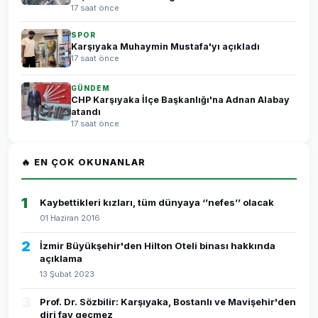
17 saat önce
SPOR
Karşıyaka Muhaymin Mustafa'yı açıkladı
17 saat önce
GÜNDEM
CHP Karşıyaka İlçe Başkanlığı'na Adnan Alabay
atandı
17 saat önce
🔥 EN ÇOK OKUNANLAR
1
Kaybettikleri kızları, tüm dünyaya ‘’nefes’’ olacak
01 Haziran 2016
2
İzmir Büyükşehir'den Hilton Oteli binası hakkında
açıklama
13 Şubat 2023
3
Prof. Dr. Sözbilir: Karşıyaka, Bostanlı ve Mavişehir'den
diri fay geçmez