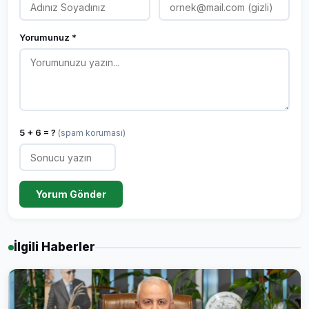
Yorumunuz *
5 + 6 = ?
(spam koruması)
Yorum Gönder
İlgili Haberler