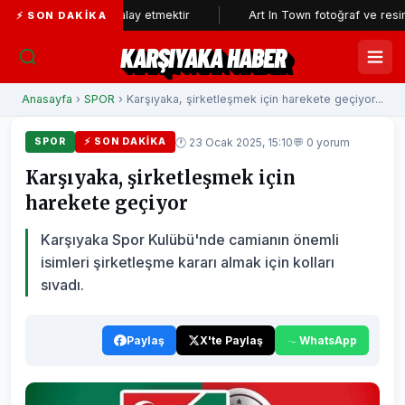
ın aklıyla alay etmektir
Art In Town fotoğraf ve resim sergisine 
⚡ SON DAKIKA
KARŞIYAKA HABER
Anasayfa
›
SPOR
› Karşıyaka, şirketleşmek için harekete geçiyor...
🕐 23 Ocak 2025, 15:10
💬 0 yorum
SPOR
⚡ SON DAKIKA
Karşıyaka, şirketleşmek için
harekete geçiyor
Karşıyaka Spor Kulübü'nde camianın önemli
isimleri şirketleşme kararı almak için kolları
sıvadı.
Paylaş
X'te Paylaş
WhatsApp