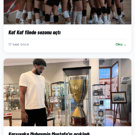
Kaf Kaf filede sezonu açtı
17 saat önce
Oku →
Karşıyaka Muhaymin Mustafa'yı açıkladı