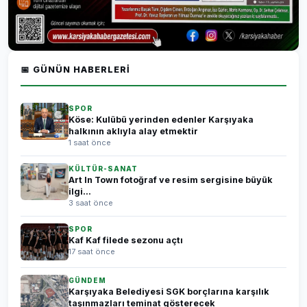
📅 GÜNÜN HABERLERI
SPOR
Köse: Kulübü yerinden edenler Karşıyaka
halkının aklıyla alay etmektir
1 saat önce
KÜLTÜR-SANAT
Art In Town fotoğraf ve resim sergisine büyük
ilgi...
3 saat önce
SPOR
Kaf Kaf filede sezonu açtı
17 saat önce
GÜNDEM
Karşıyaka Belediyesi SGK borçlarına karşılık
taşınmazları teminat gösterecek