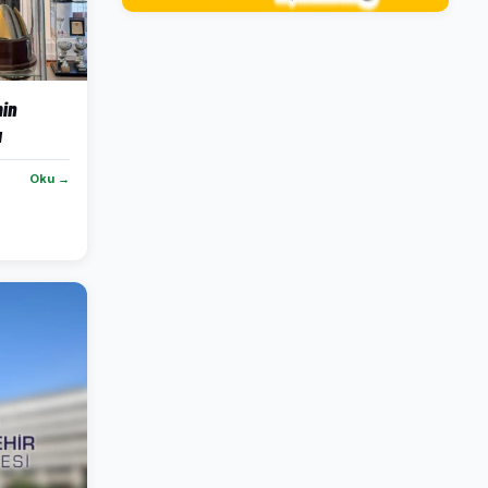
in
ı
Oku →