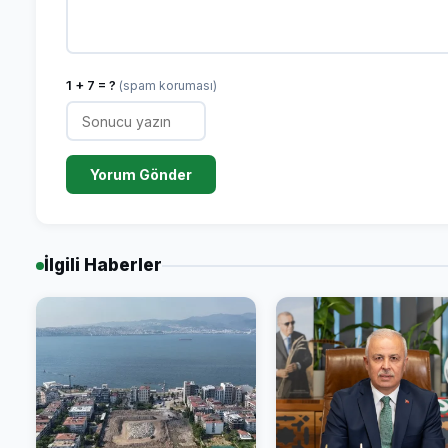
1 + 7 = ?
(spam koruması)
Yorum Gönder
İlgili Haberler