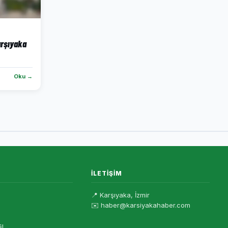
arşıyaka
Oku →
İLETIŞIM
📍 Karşıyaka, İzmir
✉️ haber@karsiyakahaber.com
sı