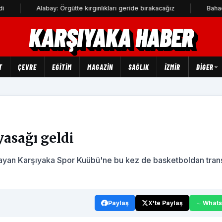
Alabay: Örgütte kırgınlıkları geride bırakacağız
Bahadır Kul: D
KARŞIYAKA HABER
T
ÇEVRE
EĞİTİM
MAGAZİN
SAĞLIK
İZMİR
DIĞER
yasağı geldi
aşayan Karşıyaka Spor Kuübü'ne bu kez de basketboldan tran
Paylaş
X'te Paylaş
What