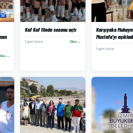
Kaf Kaf filede sezonu açtı
Karşıyaka Muhaym
ının
Mustafa'yı açıklad
1 gün önce
Oku →
1 gün önce
Oku →