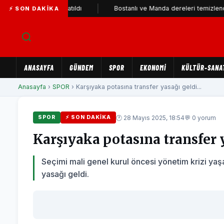
Nİ Parti'ye katıldı
Bostanlı ve Manda dereleri temizlendi
⚡ SON DAKIKA
ANASAYFA
GÜNDEM
SPOR
EKONOMİ
KÜLTÜR-SANA
Anasayfa
›
SPOR
› Karşıyaka potasına transfer yasağı geldi...
🕐 28 Mayıs 2025, 18:54
💬 0 yorum
SPOR
⚡ SON DAKIKA
Karşıyaka potasına transfer 
Seçimi mali genel kurul öncesi yönetim krizi y
yasağı geldi.