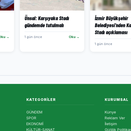
Ünsal: Karşıyaka Stadı
İzmir Büyükşehir
gündemde tutulmalı
Belediyesi'nden K
Stadı açıklaması
Oku →
1 gün önce
Oku →
1 gün önce
KATEGORILER
KURUMSAL
GÜNDEM
Künye
SPOR
Reklam Ver
EKONOMİ
İletişim
KÜLTÜR-SANAT
Gizlilik Politika