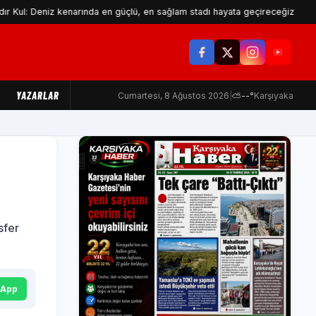
eniz kenarında en güçlü, en sağlam stadı hayata geçireceğiz
Mak
YAZARLAR
Cumartesi, 8 Ağustos 2026
|
⛅
--°
Karşıyaka
sfer
sApp