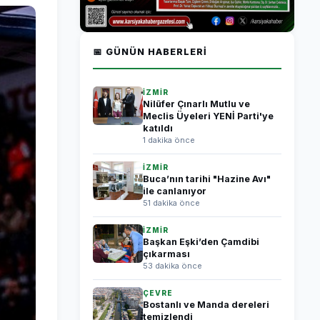
📅 GÜNÜN HABERLERI
İZMİR
Nilüfer Çınarlı Mutlu ve
Meclis Üyeleri YENİ Parti'ye
katıldı
1 dakika önce
İZMİR
Buca’nın tarihi "Hazine Avı"
ile canlanıyor
51 dakika önce
İZMİR
Başkan Eşki’den Çamdibi
çıkarması
53 dakika önce
ÇEVRE
Bostanlı ve Manda dereleri
temizlendi