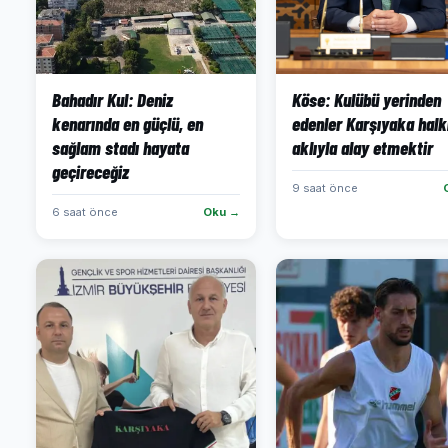
Bahadır Kul: Deniz
Köse: Kulübü yerinden
kenarında en güçlü, en
edenler Karşıyaka halk
sağlam stadı hayata
aklıyla alay etmektir
geçireceğiz
9 saat önce
6 saat önce
Oku →