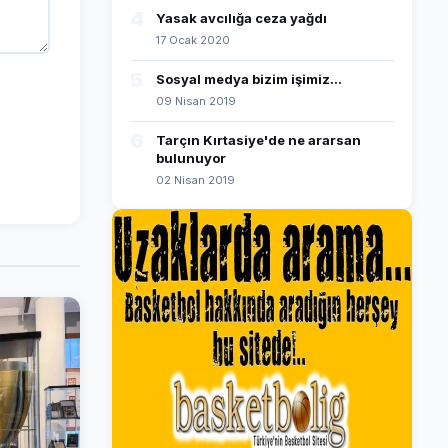
4
Yasak avcılığa ceza yağdı
17 Ocak 2020
5
Sosyal medya bizim işimiz...
09 Nisan 2019
6
Tarçın Kırtasiye'de ne ararsan
bulunuyor
02 Nisan 2019