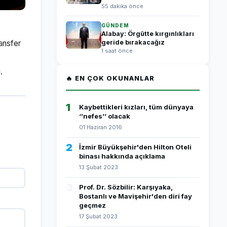
55 dakika önce
GÜNDEM
Alabay: Örgütte kırgınlıkları
ansfer
geride bırakacağız
1 saat önce
.
🔥 EN ÇOK OKUNANLAR
1
Kaybettikleri kızları, tüm dünyaya
‘’nefes’’ olacak
01 Haziran 2016
2
İzmir Büyükşehir'den Hilton Oteli
binası hakkında açıklama
13 Şubat 2023
3
Prof. Dr. Sözbilir: Karşıyaka,
Bostanlı ve Mavişehir'den diri fay
geçmez
17 Şubat 2023