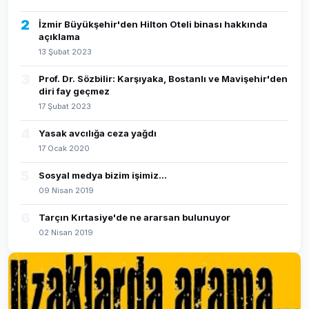
2
İzmir Büyükşehir'den Hilton Oteli binası hakkında
açıklama
13 Şubat 2023
3
Prof. Dr. Sözbilir: Karşıyaka, Bostanlı ve Mavişehir'den
diri fay geçmez
17 Şubat 2023
4
Yasak avcılığa ceza yağdı
17 Ocak 2020
5
Sosyal medya bizim işimiz...
09 Nisan 2019
6
Tarçın Kırtasiye'de ne ararsan bulunuyor
02 Nisan 2019