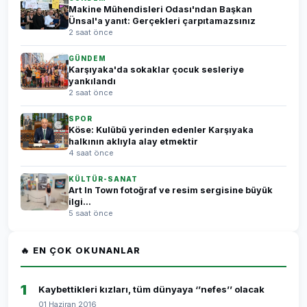
Makine Mühendisleri Odası'ndan Başkan
Ünsal'a yanıt: Gerçekleri çarpıtamazsınız
2 saat önce
GÜNDEM
Karşıyaka'da sokaklar çocuk sesleriye
yankılandı
2 saat önce
SPOR
Köse: Kulübü yerinden edenler Karşıyaka
halkının aklıyla alay etmektir
4 saat önce
KÜLTÜR-SANAT
Art In Town fotoğraf ve resim sergisine büyük
ilgi...
5 saat önce
🔥 EN ÇOK OKUNANLAR
1
Kaybettikleri kızları, tüm dünyaya ‘’nefes’’ olacak
01 Haziran 2016