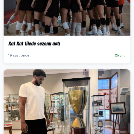
Kaf Kaf filede sezonu açtı
19 saat önce
Oku →