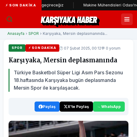
tadı hayata geçireceğiz
Makine Mühendisleri Odası'ndan Başkan Ü
⚡ SON DAKIKA
KARŞIYAKA HABER
Anasayfa
›
SPOR
› Karşıyaka, Mersin deplasmanında...
🕐 07 Şubat 2025, 00:12
💬 0 yorum
SPOR
⚡ SON DAKIKA
Karşıyaka, Mersin deplasmanında
Türkiye Basketbol Süper Ligi Asım Pars Sezonu
18.haftasında Karşıyaka bugün deplasmanda
Mersin Spor ile karşılaşacak.
Paylaş
X'te Paylaş
WhatsApp