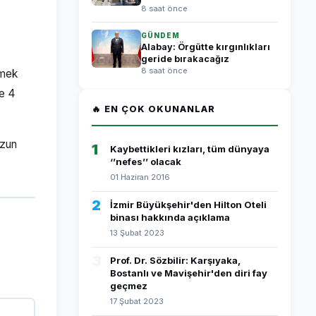
8 saat önce
GÜNDEM
Alabay: Örgütte kırgınlıkları
geride bırakacağız
8 saat önce
rmek
se 4
🔥 EN ÇOK OKUNANLAR
uzun
1
Kaybettikleri kızları, tüm dünyaya
‘’nefes’’ olacak
01 Haziran 2016
2
İzmir Büyükşehir'den Hilton Oteli
binası hakkında açıklama
13 Şubat 2023
3
Prof. Dr. Sözbilir: Karşıyaka,
Bostanlı ve Mavişehir'den diri fay
geçmez
17 Şubat 2023