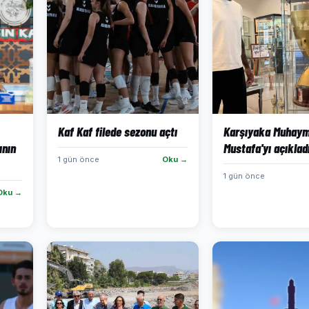
Kaf Kaf filede sezonu açtı
Karşıyaka Muhaym
ının
Mustafa'yı açıklad
1 gün önce
Oku →
1 gün önce
Oku →