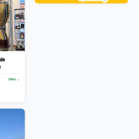
in
ı
Oku →