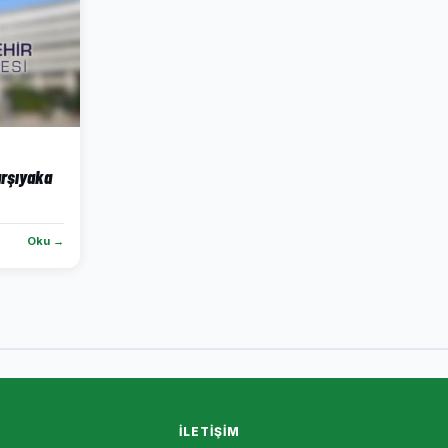
arşıyaka
Oku →
İLETIŞIM