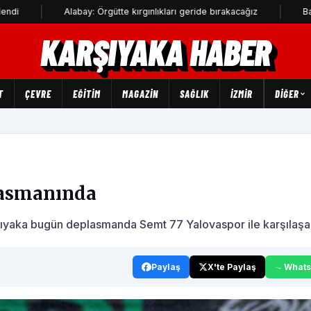
Alabay: Örgütte kırgınlıkları geride bırakacağız
Bahadır Kul:
KARŞIYAKA HABER
T
ÇEVRE
EĞİTİM
MAGAZİN
SAĞLIK
İZMİR
DIĞER
lasmanında
rşıyaka bugün deplasmanda Semt 77 Yalovaspor ile karşılaşa
Paylaş
X'te Paylaş
What