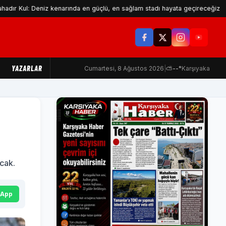
 Deniz kenarında en güçlü, en sağlam stadı hayata geçireceğiz
M
YAZARLAR
Cumartesi, 8 Ağustos 2026
|
⛅
--°
Karşıyaka
cak.
sApp