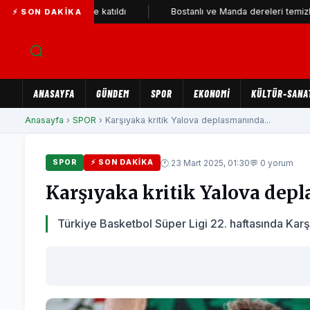
YENİ Parti'ye katıldı
Bostanlı ve Manda dereleri temizlendi
⚡ SON DAKIKA
ANASAYFA
GÜNDEM
SPOR
EKONOMİ
KÜLTÜR-SANA
Anasayfa
›
SPOR
› Karşıyaka kritik Yalova deplasmanında...
🕐 23 Mart 2025, 01:30
💬 0 yorum
SPOR
⚡ SON DAKIKA
Karşıyaka kritik Yalova dep
Türkiye Basketbol Süper Ligi 22. haftasında Ka