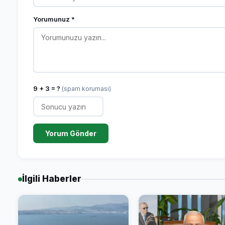
Yorumunuz *
9 + 3 = ?
(spam koruması)
Yorum Gönder
İlgili Haberler