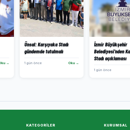
Ünsal: Karşıyaka Stadı
İzmir Büyükşehir
gündemde tutulmalı
Belediyesi'nden K
Stadı açıklaması
Oku →
1 gün önce
Oku →
1 gün önce
KATEGORILER
KURUMSAL