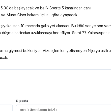
15.30’da başlayacak ve beIN Sports 5 kanalından canlı
s ve Murat Ciner hakem üçlüsü görev yapacak.
Karşıyaka, son 10 maçında galibiyet alamadı. Bu kötü seriye son ve
rak düşme hattından uzaklaşmayı hedefliyor. Semt 77 Yalovaspor i
orma giymesi bekleniyor. Vize işlemleri yetişmeyen Nijerya asıllı 
acak.
E-posta