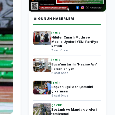
📅 GÜNÜN HABERLERI
İZMİR
Nilüfer Çınarlı Mutlu ve
Meclis Üyeleri YENİ Parti'ye
katıldı
7 saat önce
İZMİR
Buca’nın tarihi "Hazine Avı"
ile canlanıyor
8 saat önce
İZMİR
Başkan Eşki’den Çamdibi
çıkarması
8 saat önce
ÇEVRE
Bostanlı ve Manda dereleri
temizlendi