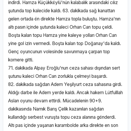
indirdi. Hamza Küçükköylü'nün kalabalık arasındaki cılız
şutunda top kalecide kaldı. 63. dakikada sağ kanattan
gelen ortada ön direkte Hamza topla buluştu. Hamza'nın
altı pasın içinde şutunda kaleci Orhan Can topu çeldi.
Boşta kalan topu Hamza yine kaleye yolları Orhan Can
yine gol izin vermedi. Boşta kalan top Doğanay'da kaldı.
Genç oyuncunun volesinde savunmaya çarpan top
kornere gitti.
71. dakikada Alpay Eroğlu'nun ceza sahası dışından sert
şutunu kaleci Orhan Can zorlukla çelmeyi başardı.
82. dakikada sağdan Adem Yeşilyurt ceza sahasına girdi.
Aldığı darbe ile Adem yerde kaldı. Ancak hakem Lütfulllah
Aslan oyunu devam ettirdi. Mücadelenin 90+9.
dakikasında Namık Barış Çelik kazanılan sağdan
kullandığı serbest vuruşta topu ceza alanına gönderdi.
Altı pas içinde yaşanan karambolde arka direkte en son