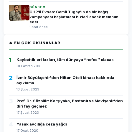
GÜNDEM
CHP'li Evsen: Cemil Tugay'ın da bir bağış
kampanyası başlatması bizleri ancak memnun
eder
1 saat önce
🔥 EN ÇOK OKUNANLAR
1
Kaybettikleri kızları, tüm dünyaya ‘’nefes’’ olacak
01 Haziran 2016
2
İzmir Büyükşehir'den Hilton Oteli binası hakkında
açıklama
13 Şubat 2023
3
Prof. Dr. Sözbilir: Karşıyaka, Bostanlı ve Mavişehir'den
diri fay geçmez
17 Şubat 2023
4
Yasak avcılığa ceza yağdı
17 Ocak 2020