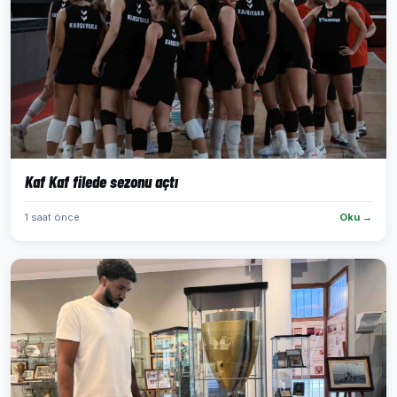
Kaf Kaf filede sezonu açtı
1 saat önce
Oku →