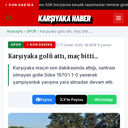
şıyaka Belediyesi SGK borçlarına karşılık taşınmazları teminat gösterecek
⚡ SON DAKIKA
KARŞIYAKA HABER
Anasayfa
›
SPOR
› Karşıyaka golü attı, maç bitti......
🕐 17 Aralık 2025, 18:06
💬 0 yorum
SPOR
⚡ SON DAKIKA
Karşıyaka golü attı, maç bitti...
Karşıyaka maçın son dakikasında attığı, santrası
olmayan golle Söke 1970'i 1-0 yenerek
şampiyonluk yarışına yara almadan devam etti.
Paylaş
X'te Paylaş
WhatsApp