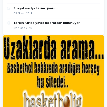
5
Sosyal medya bizim işimiz...
09 Nisan 2019
6
Tarçın Kırtasiye'de ne ararsan bulunuyor
02 Nisan 2019