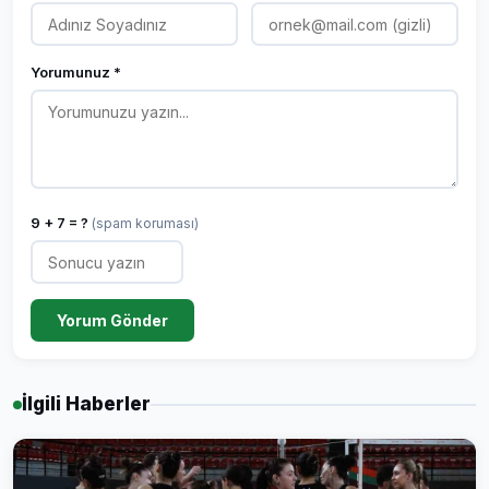
Yorumunuz *
9 + 7 = ?
(spam koruması)
Yorum Gönder
İlgili Haberler