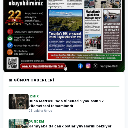
📅 GÜNÜN HABERLERI
İZMİR
Buca Metrosu'nda tünellerin yaklaşık 22
kilometresi tamamlandı
23 dakika önce
GÜNDEM
Karşıyaka'da can dostlar yuvalarını bekliyor