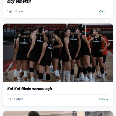
alay etmektir
1 gün önce
Oku →
Kaf Kaf filede sezonu açtı
2 gün önce
Oku →