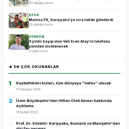
33 dakika önce
SPOR
Manisa FK, Karşıyaka'ya icra takibi gönderdi
35 dakika önce
GÜNDEM
3 yıldır kayıp olan Veli Eren Atay'ın telefonu
yeniden incelenecek
11 saat önce
🔥 EN ÇOK OKUNANLAR
1
Kaybettikleri kızları, tüm dünyaya ‘’nefes’’ olacak
01 Haziran 2016
2
İzmir Büyükşehir'den Hilton Oteli binası hakkında
açıklama
13 Şubat 2023
3
Prof. Dr. Sözbilir: Karşıyaka, Bostanlı ve Mavişehir'den
diri fay geçmez