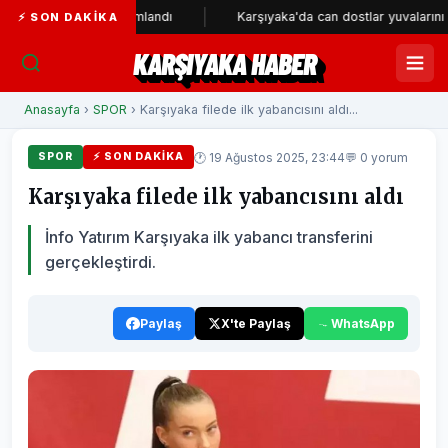
metresi tamamlandı
Karşıyaka'da can dostlar yuvalarını bekliyor
⚡ SON DAKIKA
KARŞIYAKA HABER
Anasayfa
›
SPOR
› Karşıyaka filede ilk yabancısını aldı...
🕐 19 Ağustos 2025, 23:44
💬 0 yorum
SPOR
⚡ SON DAKIKA
Karşıyaka filede ilk yabancısını aldı
İnfo Yatırım Karşıyaka ilk yabancı transferini
gerçekleştirdi.
Paylaş
X'te Paylaş
WhatsApp