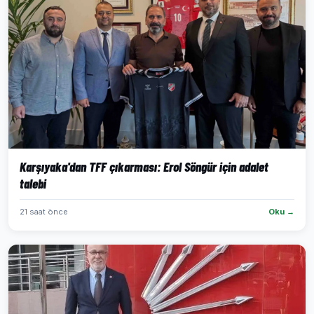
Karşıyaka'dan TFF çıkarması: Erol Söngür için adalet
talebi
21 saat önce
Oku →