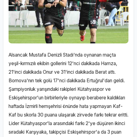
Alsancak Mustafa Denizli Stadı'nda oynanan maçta
yeşil-kırmızılı ekibin gollerini 12'nci dakikada Hamza,
21'inci dakikada Onur ve 31'inci dakikada Berat attı.
Bornova'nın tek golü 17'nci dakikada Ertuğrul'dan geldi.
Şampiyonluk yarışındaki rakipleri Kütahyaspor ve
Eskişehirspor'un birbirleriyle oynayıp berabere kaldıkları
haftada İzmirli hemşehrisi önünde hata yapmayan Kaf-
Kaf bu skorla 30 puana ulaşarak zirvede farkı tekrar eritti.
Lider Kütahyaspor'la arasındaki farkı 2'ye düşüren ikinci
sıradaki Karşıyaka, takipçisi Eskişehirspor'a da 3 puan