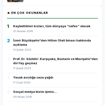
🔥 EN ÇOK OKUNANLAR
1
Kaybettikleri kızları, tüm dünyaya ‘’nefes’’ olacak
01 Haziran 2016
2
İzmir Büyükşehir'den Hilton Oteli binası hakkında
açıklama
13 Şubat 2023
3
Prof. Dr. Sözbilir: Karşıyaka, Bostanlı ve Mavişehir'den
diri fay geçmez
17 Şubat 2023
4
Yasak avcılığa ceza yağdı
17 Ocak 2020
5
Sosyal medya bizim işimiz...
09 Nisan 2019