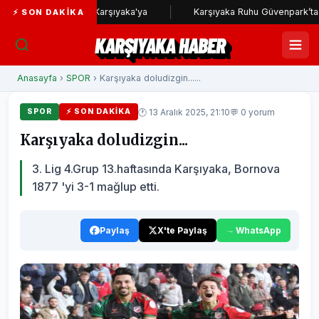
a Voleybol'dan Karşıyaka'ya
Karşıyaka Ruhu Güvenpark’ta Atıyor
⚡ SON DAKIKA
KARŞIYAKA HABER
Anasayfa
›
SPOR
› Karşıyaka doludizgin......
🕐 13 Aralık 2025, 21:10
💬 0 yorum
SPOR
⚡ SON DAKIKA
Karşıyaka doludizgin...
3. Lig 4.Grup 13.haftasında Karşıyaka, Bornova
1877 'yi 3-1 mağlup etti.
Paylaş
X'te Paylaş
WhatsApp