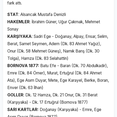
fark attı.
STAT
: Alsancak Mustafa Denizli
HAKEMLER
: İbrahim Güner, Uğur Çakmak, Mehmet
Sonay
KARŞIYAKA
: Sadri Ege - Doğanay, Alpay, Ensar, Selim,
Berat, Samet Seymen, Adem (Dk. 83 Ahmet Yağız),
Onur (Dk. 58 Mehmet Güneş), Namık Barış (Dk. 30
Tolga), Hamza (Dk. 83 Selahattin)
BORNOVA 1877:
Batu Efe - Baran (Dk. 70 Abdulkadir),
Emre (Dk. 84 Ömer), Murat, Ertuğrul (Dk. 84 Ahmet
Ata), Ege Asım Duyar, Mete, Ege Karayel, Berke, Boran,
Enver (Dk. 63 İlhan)
GOLLER
: Dk. 12 Hamza, Dk. 21 Onur, Dk. 31 Berat
(Karşıyaka) - Dk. 17 Ertuğrul (Bornova 1877)
SARI KARTLAR:
Doğanay (Karşıyaka) - Emre, Ege
Asım Duyar (Bornova 1877)