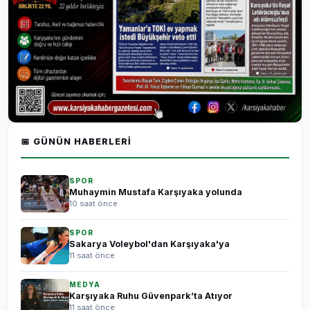
📅 GÜNÜN HABERLERI
SPOR
Muhaymin Mustafa Karşıyaka yolunda
10 saat önce
SPOR
Sakarya Voleybol'dan Karşıyaka'ya
11 saat önce
MEDYA
Karşıyaka Ruhu Güvenpark’ta Atıyor
11 saat önce