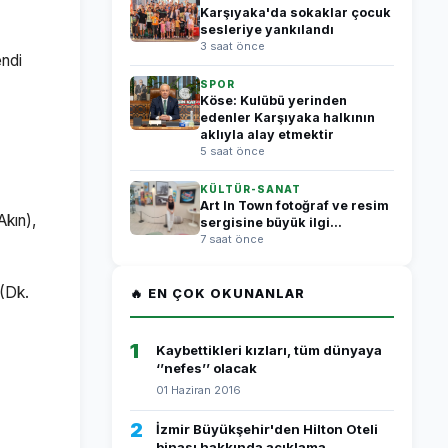
Karşıyaka'da sokaklar çocuk
sesleriye yankılandı
3 saat önce
endi
SPOR
Köse: Kulübü yerinden
edenler Karşıyaka halkının
aklıyla alay etmektir
5 saat önce
KÜLTÜR-SANAT
Art In Town fotoğraf ve resim
kın),
sergisine büyük ilgi...
7 saat önce
 (Dk.
🔥 EN ÇOK OKUNANLAR
1
Kaybettikleri kızları, tüm dünyaya
‘’nefes’’ olacak
01 Haziran 2016
2
İzmir Büyükşehir'den Hilton Oteli
binası hakkında açıklama