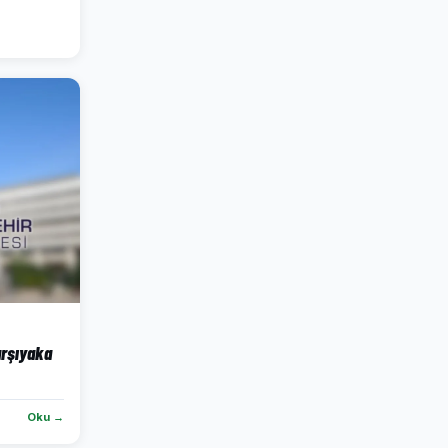
arşıyaka
Oku →