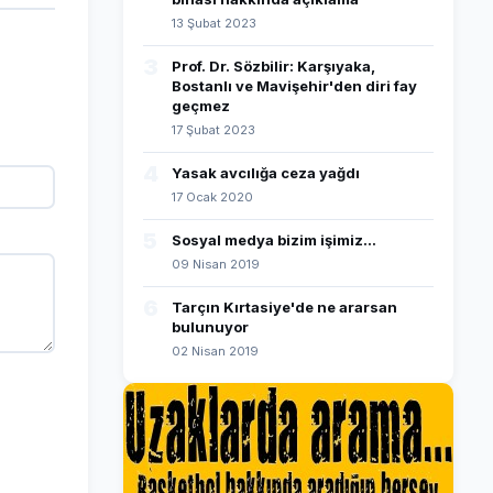
13 Şubat 2023
3
Prof. Dr. Sözbilir: Karşıyaka,
Bostanlı ve Mavişehir'den diri fay
geçmez
17 Şubat 2023
4
Yasak avcılığa ceza yağdı
17 Ocak 2020
5
Sosyal medya bizim işimiz...
09 Nisan 2019
6
Tarçın Kırtasiye'de ne ararsan
bulunuyor
02 Nisan 2019