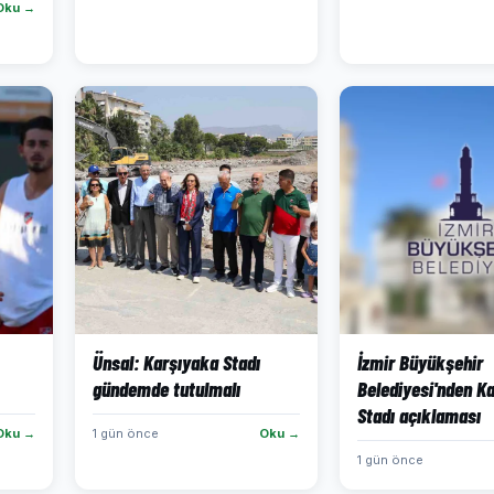
Oku →
Ünsal: Karşıyaka Stadı
İzmir Büyükşehir
gündemde tutulmalı
Belediyesi'nden K
Stadı açıklaması
Oku →
1 gün önce
Oku →
1 gün önce