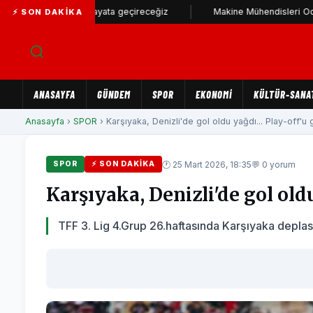
lam stadı hayata geçireceğiz
Makine Mühendisleri Odası'ndan Baş
⚡ SON DAKIKA
ANASAYFA
GÜNDEM
SPOR
EKONOMİ
KÜLTÜR-SANA
Anasayfa
›
SPOR
› Karşıyaka, Denizli'de gol oldu yağdı... Play-off'u ga
🕐 25 Mart 2026, 18:35
💬 0 yorum
SPOR
⚡ SON DAKIKA
Karşıyaka, Denizli'de gol oldu
TFF 3. Lig 4.Grup 26.haftasında Karşıyaka depla