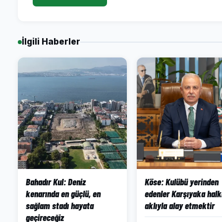
İlgili Haberler
Bahadır Kul: Deniz
Köse: Kulübü yerinden
kenarında en güçlü, en
edenler Karşıyaka halk
sağlam stadı hayata
aklıyla alay etmektir
geçireceğiz