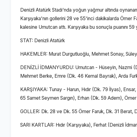
Denizli Atatürk Stadı'nda yoğun yağmur altında oynanan m
Karşıyaka'nın gollerini 28 ve 55'inci dakikalarda Ömer F
kalesine Umutcan attı. Karşıyaka bu sonuçla puanını 59 ya
STAT: Denizli Atatürk
HAKEMLER: Murat Durgutluoğlu, Mehmet Sonay, Süle
DENİZLİ İDMANYURDU: Umutcan - Hüseyin, Nazmi (Dk. 
Mehmet Berke, Emre (Dk. 46 Kemal Bayrak), Arda Furka
KARŞIYAKA: Tunay - Harun, Hıdır (Dk. 79 İlyas), Ensar, 
65 Samet Seymen Sargın), Erhan (Dk. 59 Adem), Ömer
GOLLER: Dk. 28 ve Dk. 55 Ömer Faruk, Dk. 31 Berat, D
SARI KARTLAR: Hıdır (Karşıyaka), Ferhat (Denizli İdma