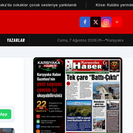
klar çocuk sesleriye yankılandı
Köse: Kulübü yerinden edenler Ka
YAZARLAR
Cuma, 7 Ağustos 2026
|
⛅
--°
Karşıyaka
sApp