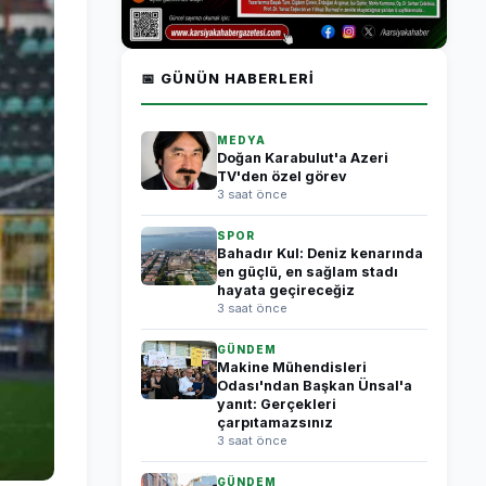
📅 GÜNÜN HABERLERI
MEDYA
Doğan Karabulut'a Azeri
TV'den özel görev
3 saat önce
SPOR
Bahadır Kul: Deniz kenarında
en güçlü, en sağlam stadı
hayata geçireceğiz
3 saat önce
GÜNDEM
Makine Mühendisleri
Odası'ndan Başkan Ünsal'a
yanıt: Gerçekleri
çarpıtamazsınız
3 saat önce
GÜNDEM