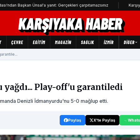
kan Ünsal'a yanıt: Gerçekleri çarpıtamazsınız
Karşıyaka'da soka
KARŞIYAKA HABER
T
ÇEVRE
EĞİTİM
MAGAZİN
SAĞLIK
İZMİR
DIĞER
rantile...
 yağdı... Play-off'u garantiledi
smanda Denizli İdmanyurdu'nu 5-0 mağlup etti.
Paylaş
X'te Paylaş
What