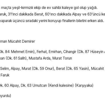
açta yeşil-kırmızılı ekip de ev sahibi kaleye gol olup yağdı.
aruk, 31'inci dakikada Berat, 60'ıncı dakikada Alpay ve 63'üncü k
parak üçüncü sıradaki yerini koruyup finallerin biletini erken aldı.
yman Mücahit Demirer
84 Mehmet Emin), Ferhat, Emirhan, Cihangir (Dk. 87 Hüseyin A
n (Dk. 61 Salih), Mustafa Arda, Murat Torun
Selim, Alpay, Murat (Dk. 59 Onur), Berat (Dk. 65 Yasin), Mücahit
 Faruk
k. 60 Alpay, Dk. 63 Umutcan (Kendi kalesine) (Karşıyaka)
nyurdu)