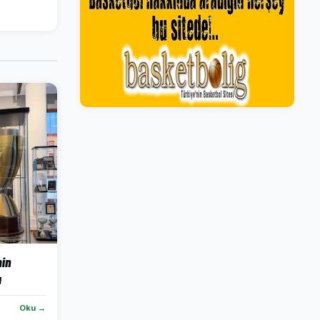
in
ı
Oku →