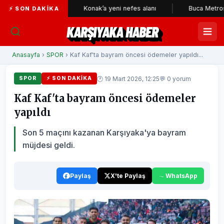
ekçileri
Konak’a yeni nefes alanı
Buca Metrosu'nda tün
⚡ SON DAKIKA
KARŞIYAKA HABER
Anasayfa
›
SPOR
› Kaf Kaf'ta bayram öncesi ödemeler yapıldı...
🕐 19 Mart 2026, 12:25
💬 0 yorum
SPOR
⚡ SON DAKIKA
Kaf Kaf'ta bayram öncesi ödemeler
yapıldı
Son 5 maçını kazanan Karşıyaka'ya bayram
müjdesi geldi.
Paylaş
X'te Paylaş
WhatsApp