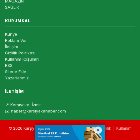
MAGAZİN
SAĞLIK
KURUMSAL
Künye
Reklam Ver
İletişim
Gizlilik Politikası
Kullanım Koşulları
RSS
Sitene Ekle
Yazarlarımız
İLETIŞIM
📍 Karşıyaka, İzmir
✉️ haber@karsiyakahaber.com
© 2026 Karşıyaka Haber — Tüm hakları saklıdır. |
Gizlilik
|
Kullanım
Koşulları