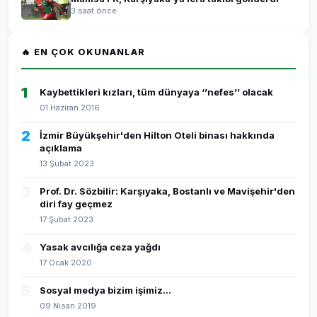
3 saat önce
🔥 EN ÇOK OKUNANLAR
1
Kaybettikleri kızları, tüm dünyaya ‘’nefes’’ olacak
01 Haziran 2016
2
İzmir Büyükşehir'den Hilton Oteli binası hakkında
açıklama
13 Şubat 2023
3
Prof. Dr. Sözbilir: Karşıyaka, Bostanlı ve Mavişehir'den
diri fay geçmez
17 Şubat 2023
4
Yasak avcılığa ceza yağdı
17 Ocak 2020
5
Sosyal medya bizim işimiz...
09 Nisan 2019