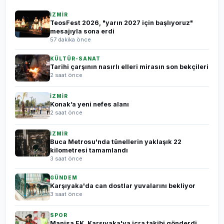
İZMİR
TeosFest 2026, "yarın 2027 için başlıyoruz"
mesajıyla sona erdi
57 dakika önce
KÜLTÜR-SANAT
Tarihi çarşının nasırlı elleri mirasın son bekçileri
2 saat önce
İZMİR
Konak’a yeni nefes alanı
2 saat önce
İZMİR
Buca Metrosu'nda tünellerin yaklaşık 22
kilometresi tamamlandı
3 saat önce
GÜNDEM
Karşıyaka'da can dostlar yuvalarını bekliyor
3 saat önce
SPOR
Manisa FK, Karşıyaka'ya icra takibi gönderdi