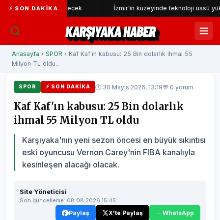
niden incelenecek
İzmir'in kuzeyinde teknoloji üssü yükseliyor
⚡ SON DAKIKA
KARŞIYAKA HABER
Anasayfa
›
SPOR
› Kaf Kaf'ın kabusu: 25 Bin dolarlık ihmal 55
Milyon TL oldu...
🕐 30 Mayıs 2026, 13:19
💬 0 yorum
SPOR
⚡ SON DAKIKA
Kaf Kaf'ın kabusu: 25 Bin dolarlık
ihmal 55 Milyon TL oldu
Karşıyaka'nın yeni sezon öncesi en büyük sıkıntısı
eski oyuncusu Vernon Carey'nin FIBA kanalıyla
kesinleşen alacağı olacak.
Site Yöneticisi
Son güncelleme: 08.08.2026 15:45
Paylaş
X'te Paylaş
WhatsApp