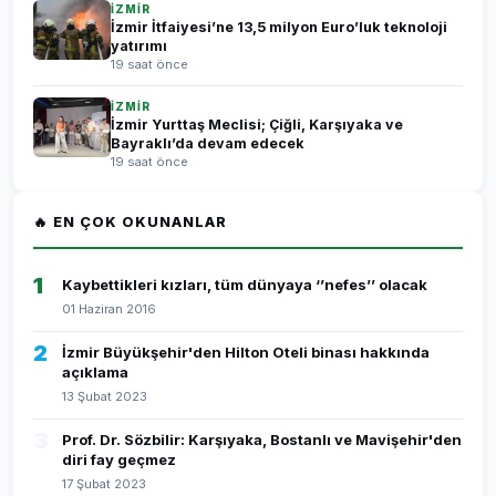
İZMİR
İzmir İtfaiyesi’ne 13,5 milyon Euro’luk teknoloji
yatırımı
19 saat önce
İZMİR
İzmir Yurttaş Meclisi; Çiğli, Karşıyaka ve
Bayraklı’da devam edecek
19 saat önce
🔥 EN ÇOK OKUNANLAR
1
Kaybettikleri kızları, tüm dünyaya ‘’nefes’’ olacak
01 Haziran 2016
2
İzmir Büyükşehir'den Hilton Oteli binası hakkında
açıklama
13 Şubat 2023
3
Prof. Dr. Sözbilir: Karşıyaka, Bostanlı ve Mavişehir'den
diri fay geçmez
17 Şubat 2023