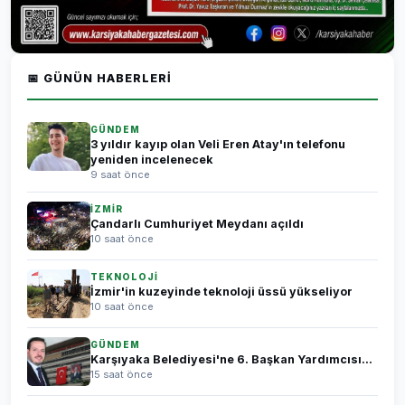
📅 GÜNÜN HABERLERI
GÜNDEM
3 yıldır kayıp olan Veli Eren Atay'ın telefonu
yeniden incelenecek
9 saat önce
İZMİR
Çandarlı Cumhuriyet Meydanı açıldı
10 saat önce
TEKNOLOJİ
İzmir'in kuzeyinde teknoloji üssü yükseliyor
10 saat önce
GÜNDEM
Karşıyaka Belediyesi'ne 6. Başkan Yardımcısı...
15 saat önce