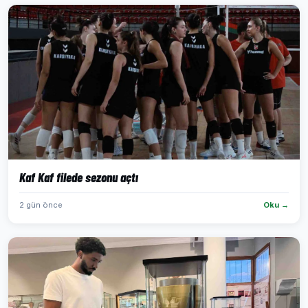
Kaf Kaf filede sezonu açtı
2 gün önce
Oku →