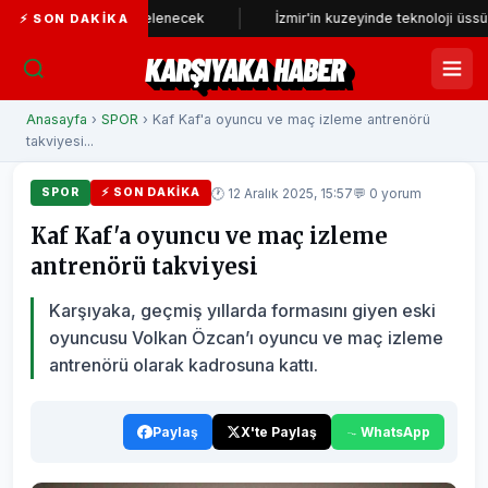
u yeniden incelenecek
İzmir'in kuzeyinde teknoloji üssü yükseliyor
⚡ SON DAKIKA
KARŞIYAKA HABER
Anasayfa
›
SPOR
› Kaf Kaf'a oyuncu ve maç izleme antrenörü
takviyesi...
🕐 12 Aralık 2025, 15:57
💬 0 yorum
SPOR
⚡ SON DAKIKA
Kaf Kaf'a oyuncu ve maç izleme
antrenörü takviyesi
Karşıyaka, geçmiş yıllarda formasını giyen eski
oyuncusu Volkan Özcan’ı oyuncu ve maç izleme
antrenörü olarak kadrosuna kattı.
Paylaş
X'te Paylaş
WhatsApp