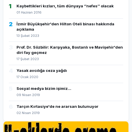
1
Kaybettikleri kızları, tüm dünyaya ‘’nefes’’ olacak
01 Haziran 2016
2
İzmir Büyükşehir'den Hilton Oteli binası hakkında
açıklama
13 Şubat 2023
3
Prof. Dr. Sözbilir: Karşıyaka, Bostanlı ve Mavişehir'den
diri fay geçmez
17 Şubat 2023
4
Yasak avcılığa ceza yağdı
17 Ocak 2020
5
Sosyal medya bizim işimiz...
09 Nisan 2019
6
Tarçın Kırtasiye'de ne ararsan bulunuyor
02 Nisan 2019