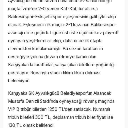
Ayvalıkgücü’nü bu sezon daha önce ev sahibi olduğu
maçta İzmir’de 2-0 yenen Kaf-Kaf, tur atlarsa
Balıkesirspor-Eskişehirspor eşleşmesinin galibiyle rakip
olacak. Eşleşmenin ilk maçını 2-1 kazanan Balıkesirspor
avantajı eline geçirdi. Ligde üst üste üçüncü kez play-off
oynayan yeşil-kırmızılı ekip, daha önce ilk etapta
elenmekten kurtulamamıştı. Bu sezon taraftarının
desteğiyle yoluna devam etmeye kararlı olan
Karşıyaka’da taraftarlar, satışa çıkan biletlere yoğun ilgi
gösteriyor. Rövanşta stadın tıklım tıklım dolması
bekleniyor.
Karşıyaka SK-Ayvalıkgücü Belediyespor’un Alsancak
Mustafa Denizli Stadı’nda oynayacağı rövanş maçında
VIP B tribün biletleri 1250 TL’den satılacak. Numaralı
tribün biletleri 300 TL, deplasman tribün bilet fiyatı ise
130 TL olarak belirlendi.