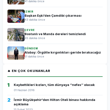
41 dakika önce
İZMİR
Başkan Eşki’den Çamdibi çıkarması
43 dakika önce
ÇEVRE
Bostanlı ve Manda dereleri temizlendi
45 dakika önce
GÜNDEM
Alabay: Örgütte kırgınlıkları geride bırakacağız
51 dakika önce
🔥 EN ÇOK OKUNANLAR
1
Kaybettikleri kızları, tüm dünyaya ‘’nefes’’ olacak
01 Haziran 2016
2
İzmir Büyükşehir'den Hilton Oteli binası hakkında
açıklama
13 Şubat 2023