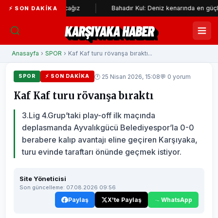
eride bırakacağız
Bahadır Kul: Deniz kenarında en güçlü, en sağla
⚡ SON DAKIKA
KARŞIYAKA HABER
Anasayfa
›
SPOR
› Kaf Kaf turu rövanşa bıraktı...
🕐 25 Nisan 2026, 15:08
💬 0 yorum
SPOR
⚡ SON DAKIKA
Kaf Kaf turu rövanşa bıraktı
3.Lig 4.Grup’taki play-off ilk maçında
deplasmanda Ayvalıkgücü Belediyespor’la 0-0
berabere kalıp avantajı eline geçiren Karşıyaka,
turu evinde taraftarı önünde geçmek istiyor.
Site Yöneticisi
Son güncelleme: 07.08.2026 09:56
Paylaş
X'te Paylaş
WhatsApp