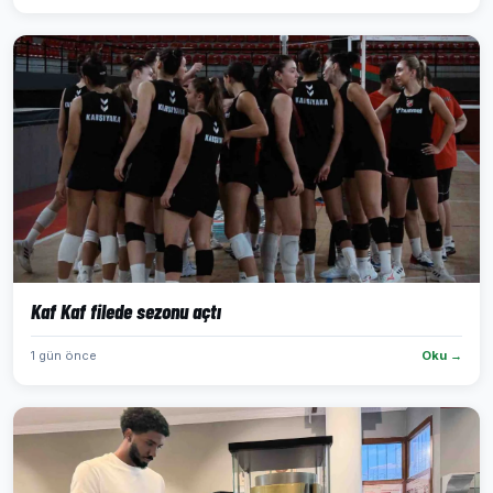
Kaf Kaf filede sezonu açtı
1 gün önce
Oku →