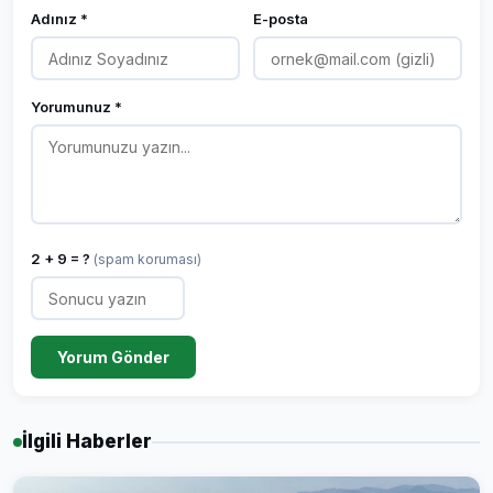
Adınız *
E-posta
Yorumunuz *
2 + 9 = ?
(spam koruması)
Yorum Gönder
İlgili Haberler