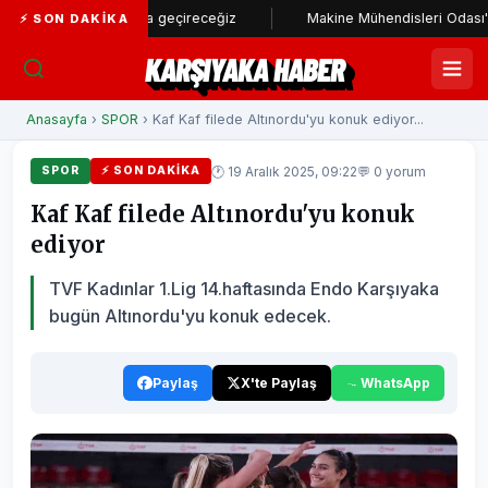
am stadı hayata geçireceğiz
Makine Mühendisleri Odası'ndan Başk
⚡ SON DAKIKA
KARŞIYAKA HABER
Anasayfa
›
SPOR
› Kaf Kaf filede Altınordu'yu konuk ediyor...
🕐 19 Aralık 2025, 09:22
💬 0 yorum
SPOR
⚡ SON DAKIKA
Kaf Kaf filede Altınordu'yu konuk
ediyor
TVF Kadınlar 1.Lig 14.haftasında Endo Karşıyaka
bugün Altınordu'yu konuk edecek.
Paylaş
X'te Paylaş
WhatsApp