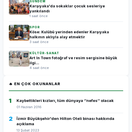
GÜNDEM
Karşıyaka'da sokaklar çocuk sesleriye
yankılandı
1 saat önce
SPOR
Köse: Kulübü yerinden edenler Karşıyaka
halkının aklıyla alay etmektir
3 saat önce
KÜLTÜR-SANAT
Art In Town fotoğraf ve resim sergisine büyük
ilgi...
4 saat önce
🔥 EN ÇOK OKUNANLAR
1
Kaybettikleri kızları, tüm dünyaya ‘’nefes’’ olacak
01 Haziran 2016
2
İzmir Büyükşehir'den Hilton Oteli binası hakkında
açıklama
13 Şubat 2023