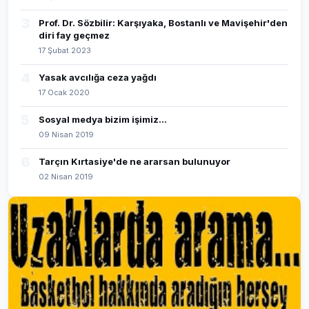
3
Prof. Dr. Sözbilir: Karşıyaka, Bostanlı ve Mavişehir'den
diri fay geçmez
17 Şubat 2023
4
Yasak avcılığa ceza yağdı
17 Ocak 2020
5
Sosyal medya bizim işimiz...
09 Nisan 2019
6
Tarçın Kırtasiye'de ne ararsan bulunuyor
02 Nisan 2019