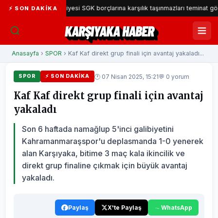
şıyaka Belediyesi SGK borçlarına karşılık taşınmazları teminat gösterecek
⚡ SON DAKIKA
KARŞIYAKA HABER
Anasayfa
›
SPOR
› Kaf Kaf direkt grup finali için avantaj yakaladı...
🕐 07 Nisan 2025, 15:21
💬 0 yorum
SPOR
⚡ SON DAKIKA
Kaf Kaf direkt grup finali için avantaj
yakaladı
Son 6 haftada namağlup 5'inci galibiyetini
Kahramanmaraşspor'u deplasmanda 1-0 yenerek
alan Karşıyaka, bitime 3 maç kala ikincilik ve
direkt grup finaline çıkmak için büyük avantaj
yakaladı.
Paylaş
X'te Paylaş
WhatsApp