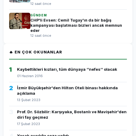
12 saat önce
GÜNDEM
CHP'li Evsen: Cemil Tugay'ın da bir bağış
kampanyası başlatması bizleri ancak memnun
eder
12 saat önce
🔥 EN ÇOK OKUNANLAR
1
Kaybettikleri kızları, tüm dünyaya ‘’nefes’’ olacak
01 Haziran 2016
2
İzmir Büyükşehir'den Hilton Oteli binası hakkında
açıklama
13 Şubat 2023
3
Prof. Dr. Sözbilir: Karşıyaka, Bostanlı ve Mavişehir'den
diri fay geçmez
17 Şubat 2023
Yasak avcılığa ceza yağdı