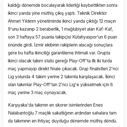
kaldığı dönemde bocalayarak liderliği kaybettikten sonra
ikinci yarıda yine müthiş çıkış yaptı. Teknik Direktör
Ahmet Yıldırım yönetiminde ikinci yarıda çıktığı 12 maçın
9'unu kazanıp 2 beraberlik, 1 mağlubiyet alan Kaf-Kaf,
son 3 haftaya 57 puanla takipçisi Kütahyaspor'un 6 puan
önünde girdi. İzmir ekibinin rakiplerin alacağı sonuçlara
göre bu hafta ikinciliği garantileme ihtimali var. Grupta
ikinci olacak takım statü gereği Play-Off'ta ilk iki turda
maç yapmayıp direkt finale çıkacak. Grup finalistleri 2'nci
Lig yolunda 4 takım yerine 2 takımla karşılaşacak. İkinci
olan takımlar Play-Off'tan 2'nci Lig'e yükselmek için 6
maç yerine 3 maç oynayacak.
Karşıyaka'da takımın en skorer isimlerinden Enes
Nalabantoğlu 7 maçlık sakatlığının ardından sahalara tam
da takımının en ihtiyaç duyduğu dönemde müthiş döndü.