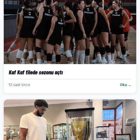
Kaf Kaf filede sezonu açtı
12 saat önce
Oku →