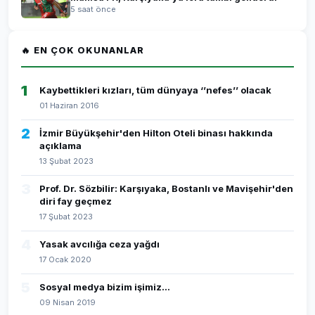
5 saat önce
🔥 EN ÇOK OKUNANLAR
1
Kaybettikleri kızları, tüm dünyaya ‘’nefes’’ olacak
01 Haziran 2016
2
İzmir Büyükşehir'den Hilton Oteli binası hakkında
açıklama
13 Şubat 2023
3
Prof. Dr. Sözbilir: Karşıyaka, Bostanlı ve Mavişehir'den
diri fay geçmez
17 Şubat 2023
4
Yasak avcılığa ceza yağdı
17 Ocak 2020
5
Sosyal medya bizim işimiz...
09 Nisan 2019