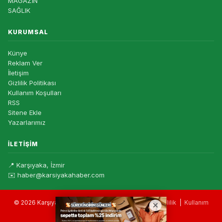
MAGAZİN
SAĞLIK
KURUMSAL
Künye
Reklam Ver
İletişim
Gizlilik Politikası
Kullanım Koşulları
RSS
Sitene Ekle
Yazarlarımız
İLETIŞIM
📍 Karşıyaka, İzmir
✉️ haber@karsiyakahaber.com
© 2026 Karşıyaka Haber — Tüm hakları saklıdır. |
Gizlilik
|
Kullanım
Koşulları