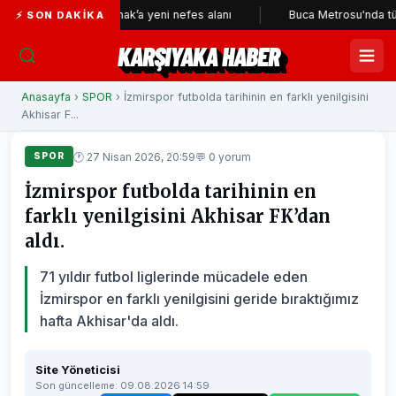
Konak’a yeni nefes alanı
Buca Metrosu'nda tünellerin y
⚡ SON DAKIKA
KARŞIYAKA HABER
Anasayfa
›
SPOR
› İzmirspor futbolda tarihinin en farklı yenilgisini
Akhisar F...
🕐 27 Nisan 2026, 20:59
💬 0 yorum
SPOR
İzmirspor futbolda tarihinin en
farklı yenilgisini Akhisar FK’dan
aldı.
71 yıldır futbol liglerinde mücadele eden
İzmirspor en farklı yenilgisini geride bıraktığımız
hafta Akhisar'da aldı.
Site Yöneticisi
Son güncelleme: 09.08.2026 14:59