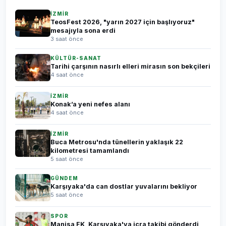
İZMİR
TeosFest 2026, "yarın 2027 için başlıyoruz"
mesajıyla sona erdi
3 saat önce
KÜLTÜR-SANAT
Tarihi çarşının nasırlı elleri mirasın son bekçileri
4 saat önce
İZMİR
Konak’a yeni nefes alanı
4 saat önce
İZMİR
Buca Metrosu'nda tünellerin yaklaşık 22
kilometresi tamamlandı
5 saat önce
GÜNDEM
Karşıyaka'da can dostlar yuvalarını bekliyor
5 saat önce
SPOR
Manisa FK, Karşıyaka'ya icra takibi gönderdi