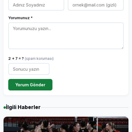
Yorumunuz *
2 + 7 = ?
(spam koruması)
Yorum Gönder
İlgili Haberler