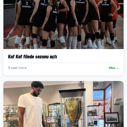
Kaf Kaf filede sezonu açtı
9 saat önce
Oku →