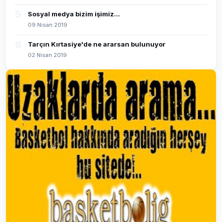
5
Sosyal medya bizim işimiz...
09 Nisan 2019
6
Tarçın Kırtasiye'de ne ararsan bulunuyor
02 Nisan 2019