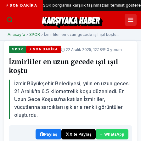
a Belediyesi SGK borçlarına karşılık taşınmazları teminat gösterecek
⚡ SON DAKIKA
KARŞIYAKA HABER
Anasayfa
›
SPOR
› İzmirliler en uzun gecede ışıl ışıl koştu...
🕐 22 Aralık 2025, 12:18
💬 0 yorum
SPOR
⚡ SON DAKIKA
İzmirliler en uzun gecede ışıl ışıl
koştu
İzmir Büyükşehir Belediyesi, yılın en uzun gecesi
21 Aralık’ta 6,5 kilometrelik koşu düzenledi. En
Uzun Gece Koşusu’na katılan İzmirliler,
vücutlarına sardıkları ışıklarla renkli görüntüler
oluşturdu.
Paylaş
X'te Paylaş
WhatsApp