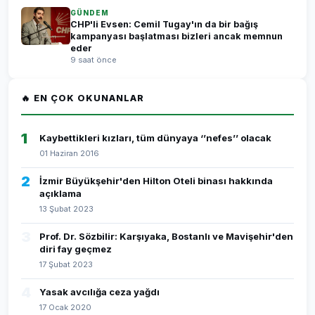
GÜNDEM
CHP'li Evsen: Cemil Tugay'ın da bir bağış
kampanyası başlatması bizleri ancak memnun
eder
9 saat önce
🔥 EN ÇOK OKUNANLAR
1
Kaybettikleri kızları, tüm dünyaya ‘’nefes’’ olacak
01 Haziran 2016
2
İzmir Büyükşehir'den Hilton Oteli binası hakkında
açıklama
13 Şubat 2023
3
Prof. Dr. Sözbilir: Karşıyaka, Bostanlı ve Mavişehir'den
diri fay geçmez
17 Şubat 2023
4
Yasak avcılığa ceza yağdı
17 Ocak 2020