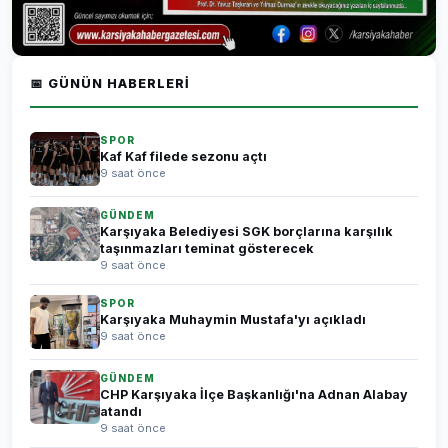
📅 GÜNÜN HABERLERI
SPOR
Kaf Kaf filede sezonu açtı
9 saat önce
GÜNDEM
Karşıyaka Belediyesi SGK borçlarına karşılık
taşınmazları teminat gösterecek
9 saat önce
SPOR
Karşıyaka Muhaymin Mustafa'yı açıkladı
9 saat önce
GÜNDEM
CHP Karşıyaka İlçe Başkanlığı'na Adnan Alabay
atandı
9 saat önce