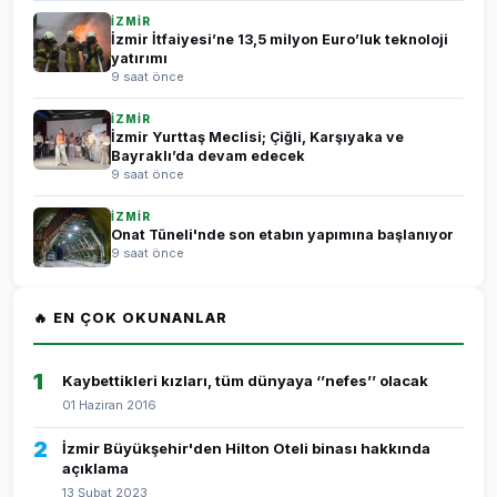
İZMİR
İzmir İtfaiyesi’ne 13,5 milyon Euro’luk teknoloji
yatırımı
9 saat önce
İZMİR
İzmir Yurttaş Meclisi; Çiğli, Karşıyaka ve
Bayraklı’da devam edecek
9 saat önce
İZMİR
Onat Tüneli'nde son etabın yapımına başlanıyor
9 saat önce
🔥 EN ÇOK OKUNANLAR
1
Kaybettikleri kızları, tüm dünyaya ‘’nefes’’ olacak
01 Haziran 2016
2
İzmir Büyükşehir'den Hilton Oteli binası hakkında
açıklama
13 Şubat 2023