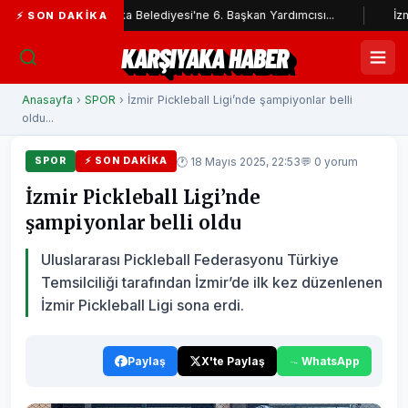
Karşıyaka Belediyesi'ne 6. Başkan Yardımcısı...
İzmir İtfaiyesi
⚡ SON DAKIKA
KARŞIYAKA HABER
Anasayfa
›
SPOR
› İzmir Pickleball Ligi’nde şampiyonlar belli
oldu...
🕐 18 Mayıs 2025, 22:53
💬 0 yorum
SPOR
⚡ SON DAKIKA
İzmir Pickleball Ligi’nde
şampiyonlar belli oldu
Uluslararası Pickleball Federasyonu Türkiye
Temsilciliği tarafından İzmir’de ilk kez düzenlenen
İzmir Pickleball Ligi sona erdi.
Paylaş
X'te Paylaş
WhatsApp