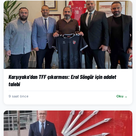
Karşıyaka'dan TFF çıkarması: Erol Söngür için adalet
talebi
9 saat önce
Oku →