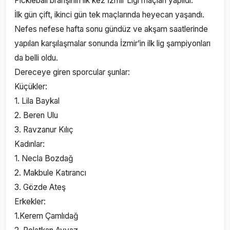
Pickleball branşının ilk kez İzmir Ligi maçları yapıldı.
İlk gün çift, ikinci gün tek maçlarında heyecan yaşandı.
Nefes nefese hafta sonu gündüz ve akşam saatlerinde
yapılan karşılaşmalar sonunda İzmir’in ilk lig şampiyonları
da belli oldu.
Dereceye giren sporcular şunlar:
Küçükler:
1. Lila Baykal
2. Beren Ulu
3. Ravzanur Kılıç
Kadınlar:
1. Necla Bozdağ
2. Makbule Katırancı
3. Gözde Ateş
Erkekler:
1.Kerem Çamlıdağ