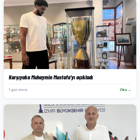
Karşıyaka Muhaymin Mustafa'yı açıkladı
1 gün önce
Oku →