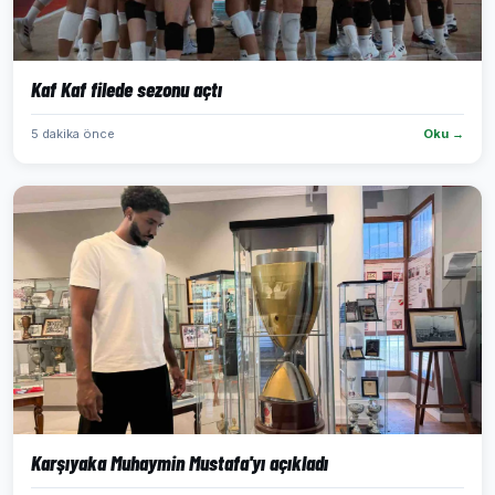
Kaf Kaf filede sezonu açtı
5 dakika önce
Oku →
Karşıyaka Muhaymin Mustafa'yı açıkladı