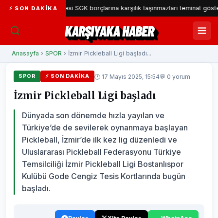
yaka Belediyesi SGK borçlarına karşılık taşınmazları teminat gösterecek
⚡ SON DAKIKA
KARŞIYAKA HABER
Anasayfa
›
SPOR
› İzmir Pickleball Ligi başladı...
🕐 17 Mayıs 2025, 15:54
💬 0 yorum
SPOR
⚡ SON DAKIKA
İzmir Pickleball Ligi başladı
Dünyada son dönemde hızla yayılan ve
Türkiye’de de sevilerek oynanmaya başlayan
Pickleball, İzmir’de ilk kez lig düzenledi ve
Uluslararası Pickleball Federasyonu Türkiye
Temsilciliği İzmir Pickleball Ligi Bostanlıspor
Kulübü Gode Cengiz Tesis Kortlarında bugün
başladı.