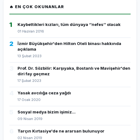
🔥 EN ÇOK OKUNANLAR
1
Kaybettikleri kızları, tüm dünyaya ‘’nefes’’ olacak
01 Haziran 2016
2
İzmir Büyükşehir'den Hilton Oteli binası hakkında
açıklama
13 Şubat 2023
3
Prof. Dr. Sözbilir: Karşıyaka, Bostanlı ve Mavişehir'den
diri fay geçmez
17 Şubat 2023
4
Yasak avcılığa ceza yağdı
17 Ocak 2020
5
Sosyal medya bizim işimiz...
09 Nisan 2019
6
Tarçın Kırtasiye'de ne ararsan bulunuyor
02 Nisan 2019