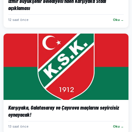
İzmir Büyükşehir Belediyesi'nden Karşıyaka Stadı
açıklaması
12 saat önce
Oku →
Karşıyaka, Galatasaray ve Çayırova maçlarını seyircisiz
oynayacak!
13 saat önce
Oku →